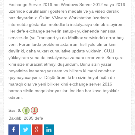
Exchange Server 2016-nın Windows Server 2012 və ya 2016
üzərində qurulmasını göstərən məqalə və ya video dərslik
hazırlayardınız. Özüm VMware Workstation üzərində
internetdə göstərilən metodlarla instalyasiya etmək istəyirəm.
Hər dəfə exchange serverin setup-ı yüklənəndə hansısa
service-də (ya Transport ya da Mailbox servisində) error baş
verir. Forumlarda problemi axtarıram həll yolu olmur kimi
deyilir ki, daha yuxarı cumulative update yükləyin. CU11
yükləyirəm yenə də instalyasiya zamanı error verir. Son çarə
kimi sizə müraciət etməyi düşündüm. Bunu sizin yazar
heyətinizə inanaraq yazıram və bilirəm ki məni cavabsız
qoymayacaqsınız. Düşünürəm ki bu sizin heyət üçün də
maraqlı olar və yeni biliklər kimi exchange server 2016
barədə silsilə məqalələr yazılar. İndidən hər kəsə təşəkkür
edirəm.
Səs:
0.
Baxılıb: 2895 dəfə