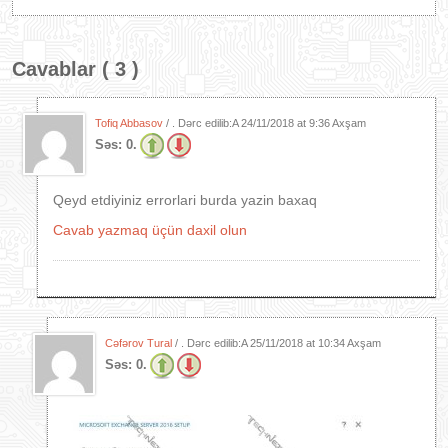
Cavablar ( 3 )
Tofiq Abbasov
/ . Dərc edilib:A
24/11/2018 at 9:36 Axşam
Səs:
0.
Qeyd etdiyiniz errorlari burda yazin baxaq
Cavab yazmaq üçün daxil olun
Cəfərov Tural
/ . Dərc edilib:A
25/11/2018 at 10:34 Axşam
Səs:
0.