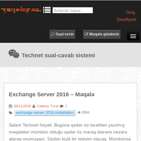
Giriş
,
Qeydiyyat
Sual verin
Məqalə göndərin
SUAL-CAVAB
Technet sual-cavab sistemi
TECHNET TV
MƏQALƏLƏR
İŞ ELANLARI
TƏDBİRLƏR
Exchange Server 2016 – Məqalə
PROQRAMLAR
05/11/2018
Cəfərov Tural
:
:
: 3
AVADANLIQLAR
exchange server 2016 installation
2894
:
IT LÜĞƏT
Salam Technet heyəti. Bugünə qədər siz tərəfdən yazılmış
XƏBƏRLƏR
məqalələri mümkün olduğu qədər öz maraq dairəmi nəzərə
alaraq oxumuşam. Sizdən kiçik bir istəyim olacaq. Mümkünsə