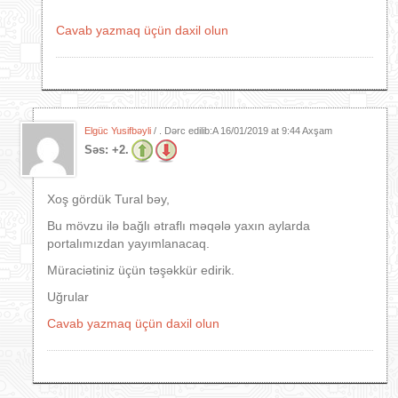
Cavab yazmaq üçün daxil olun
Elgüc Yusifbəyli
/ . Dərc edilib:A
16/01/2019 at 9:44 Axşam
Səs:
+2.
Xoş gördük Tural bəy,
Bu mövzu ilə bağlı ətraflı məqələ yaxın aylarda
portalımızdan yayımlanacaq.
Müraciətiniz üçün təşəkkür edirik.
Uğrular
Cavab yazmaq üçün daxil olun