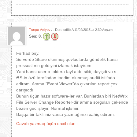
Turqut Vəliyev
/ . Dərc edilib:A
11/02/2015 at 2:30 Axşam
Səs:
0.
Fərhad bəy,
Serverdə Share olunmuş qovluqlarda gündəlik hansı
prosseslərin getdiyini izləmək istəyirəm.
Yəni hansı user o folderə fayl atdı, sildi, dəyişdi və s.
ƏS-in özü tərəfindən təqdim olunmuş auditi istifadə
edirəm. Amma “Event Viewer”də çıxarılan report çox
qarışıqdı.
Bunun üçün hazır software-lər var. Bunlardan biri NetWrix
File Server Change Reporter-dir amma sorğuları çəkəndə
bəzən gec işləyir. Normal işləmir.
Başqa bir təklifiniz varsa yazmağınızı xahiş edirəm.
Cavab yazmaq üçün daxil olun