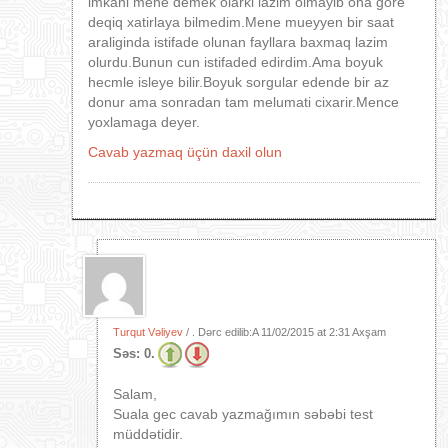
imkani mene demek olarki lazim olmayib ona gore
deqiq xatirlaya bilmedim.Mene mueyyen bir saat
araliginda istifade olunan fayllara baxmaq lazim
olurdu.Bunun cun istifaded edirdim.Ama boyuk
hecmle isleye bilir.Boyuk sorgular edende bir az
donur ama sonradan tam melumati cixarir.Mence
yoxlamaga deyer.
Cavab yazmaq üçün daxil olun
Turqut Vəliyev
/ . Dərc edilib:A
11/02/2015 at 2:31 Axşam
Səs:
0.
Salam,
Suala gec cavab yazmağımın səbəbi test
müddətidir.