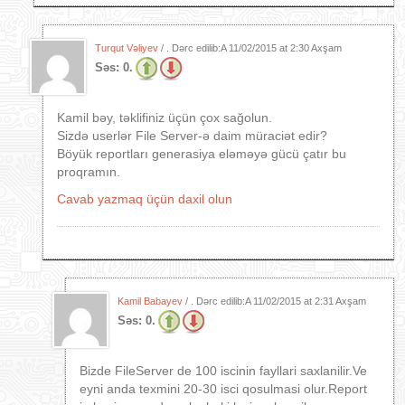
Turqut Vəliyev
/ . Dərc edilib:A
11/02/2015 at 2:30 Axşam
Səs:
0.
Kamil bəy, təklifiniz üçün çox sağolun.
Sizdə userlər File Server-ə daim müraciət edir?
Böyük reportları generasiya eləməyə gücü çatır bu
proqramın.
Cavab yazmaq üçün daxil olun
Kamil Babayev
/ . Dərc edilib:A
11/02/2015 at 2:31 Axşam
Səs:
0.
Bizde FileServer de 100 iscinin fayllari saxlanilir.Ve
eyni anda texmini 20-30 isci qosulmasi olur.Report