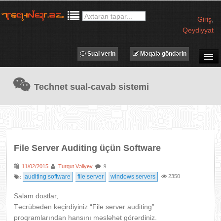
Giriş
,
Qeydiyyat
Sual verin
Məqalə göndərin
SUAL-CAVAB
Technet sual-cavab sistemi
TECHNET TV
MƏQALƏLƏR
İŞ ELANLARI
TƏDBİRLƏR
File Server Auditing üçün Software
PROQRAMLAR
11/02/2015
Turqut Vəliyev
:
:
: 9
AVADANLIQLAR
auditing software
file server
windows servers
2350
:
IT LÜĞƏT
Salam dostlar,
XƏBƏRLƏR
Təcrübədən keçirdiyiniz “File server auditing”
proqramlarından hansını məsləhət görərdiniz.