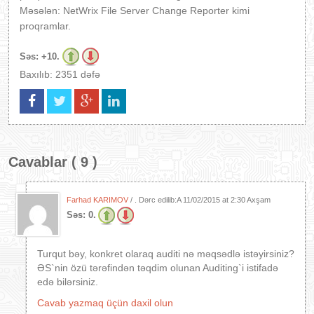
Məsələn: NetWrix File Server Change Reporter kimi
proqramlar.
Səs:
+10.
Baxılıb: 2351 dəfə
Cavablar ( 9 )
Farhad KARIMOV
/ . Dərc edilib:A
11/02/2015 at 2:30 Axşam
Səs:
0.
Turqut bəy, konkret olaraq auditi nə məqsədlə istəyirsiniz?
ƏS`nin özü tərəfindən təqdim olunan Auditing`i istifadə
edə bilərsiniz.
Cavab yazmaq üçün daxil olun