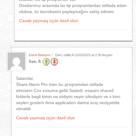
Dostlarımız arasında bu tip proqramlardan istifadə edən
olubsa, öz təcrübəsini paylaşmağını xahiş edirəm.
Cavab yazmaq üçün daxil olun
Kamil Babayev
/ . Dərc edilib:A
11/02/2015 at 2:30 Axşam
Səs:
0.
Salamlar,
Share Alarm Pro men bu proqramdan istifade
etmisem.Cox xosuma gelib.Sadedi, esasen shared
folderle bagli kimin ne etdiyini neyin silindiyini ve s kimi
seyleri gosterir.Ama application daima aciq veziyyetde
olmalidi
Cavab yazmaq üçün daxil olun