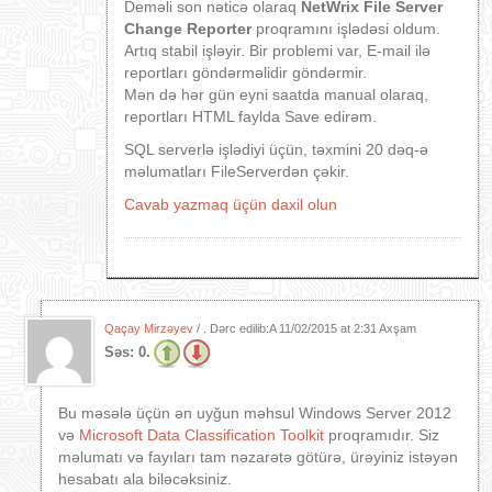
Deməli son nəticə olaraq
NetWrix File Server
Change Reporter
proqramını işlədəsi oldum.
Artıq stabil işləyir. Bir problemi var, E-mail ilə
reportları göndərməlidir göndərmir.
Mən də hər gün eyni saatda manual olaraq,
reportları HTML faylda Save edirəm.
SQL serverlə işlədiyi üçün, təxmini 20 dəq-ə
məlumatları FileServerdən çəkir.
Cavab yazmaq üçün daxil olun
Qaçay Mirzəyev
/ . Dərc edilib:A
11/02/2015 at 2:31 Axşam
Səs:
0.
Bu məsələ üçün ən uyğun məhsul Windows Server 2012
və
Microsoft Data Classification Toolkit
proqramıdır. Siz
məlumatı və fayıları tam nəzarətə götürə, ürəyiniz istəyən
hesabatı ala biləcəksiniz.