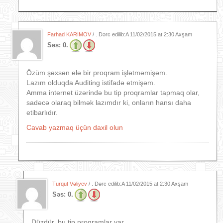
Farhad KARIMOV
/ . Dərc edilib:A
11/02/2015 at 2:30 Axşam
Səs:
0.
Özüm şəxsən elə bir proqram işlətməmişəm.
Lazım olduqda Auditing istifadə etmişəm.
Amma internet üzərində bu tip proqramlar tapmaq olar,
sadəcə olaraq bilmək lazımdır ki, onların hansı daha
etibarlıdır.
Cavab yazmaq üçün daxil olun
Turqut Vəliyev
/ . Dərc edilib:A
11/02/2015 at 2:30 Axşam
Səs:
0.
Düzdür, bu tip proqramlar var.