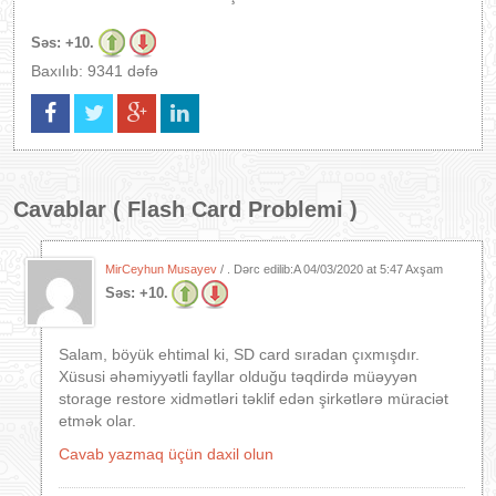
Səs:
+10.
Baxılıb: 9341 dəfə
Cavablar (
Flash Card Problemi
)
MirCeyhun Musayev
/ . Dərc edilib:A
04/03/2020 at 5:47 Axşam
Səs:
+10.
Salam, böyük ehtimal ki, SD card sıradan çıxmışdır.
Xüsusi əhəmiyyətli fayllar olduğu təqdirdə müəyyən
storage restore xidmətləri təklif edən şirkətlərə müraciət
etmək olar.
Cavab yazmaq üçün daxil olun