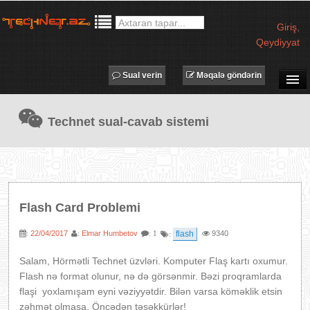
Giriş
,
Qeydiyyat
Sual verin
Məqalə göndərin
SUAL-CAVAB
Technet sual-cavab sistemi
TECHNET TV
MƏQALƏLƏR
İŞ ELANLARI
TƏDBİRLƏR
Flash Card Problemi
PROQRAMLAR
22/04/2017
Elmar Humbetov
flash
9340
:
:
: 1
:
AVADANLIQLAR
IT LÜĞƏT
Salam, Hörmətli Technet üzvləri. Komputer Flaş kartı oxumur.
Flash nə format olunur, nə də görsənmir. Bəzi proqramlarda
XƏBƏRLƏR
flaşi yoxlamışam eyni vəziyyətdir. Bilən varsa köməklik etsin
zəhmət olmasa. Öncədən təşəkkürlər!