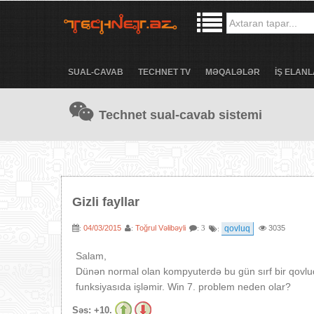
SUAL-CAVAB
TECHNET TV
MƏQALƏLƏR
İŞ ELANL
Technet sual-cavab sistemi
Gizli fayllar
04/03/2015
Toğrul Vəlibəyli
qovluq
3035
:
:
: 3
:
Salam,
Dünən normal olan kompyuterdə bu gün sırf bir qovluqd
funksiyasıda işləmir. Win 7. problem neden olar?
Səs:
+10.