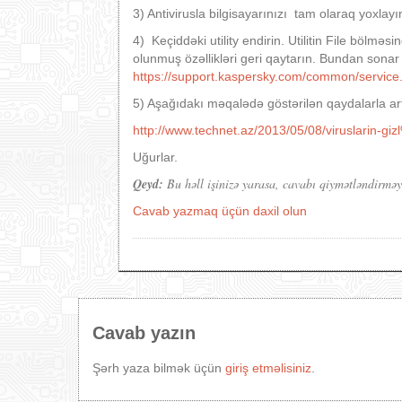
3) Antivirusla bilgisayarınızı tam olaraq yoxlayın
4) Keçiddəki utility endirin. Utilitin File bölmə
olunmuş özəllikləri geri qaytarın. Bundan sonar g
https://support.kaspersky.com/common/servic
5) Aşağıdakı məqalədə göstərilən qaydalarla artıq 
http://www.technet.az/2013/05/08/viruslarin-giz
Uğurlar.
Qeyd:
Bu həll işinizə yarasa, cavabı qiymətləndirmə
Cavab yazmaq üçün daxil olun
Cavab yazın
Şərh yaza bilmək üçün
giriş etməlisiniz
.