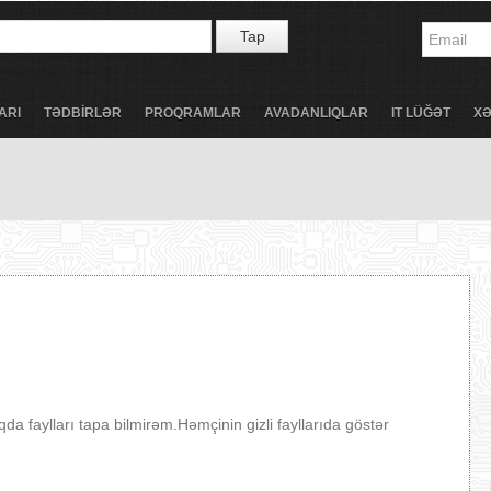
Tap
ARI
TƏDBİRLƏR
PROQRAMLAR
AVADANLIQLAR
IT LÜĞƏT
X
a faylları tapa bilmirəm.Həmçinin gizli fayllarıda göstər