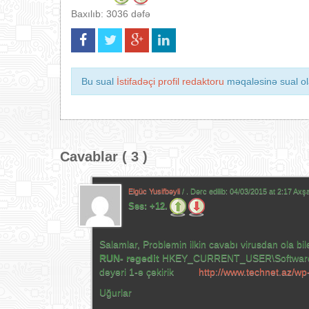
Baxılıb: 3036 dəfə
Bu sual
İstifadəçi profil redaktoru
məqaləsinə sual ola
Cavablar ( 3 )
Elgüc Yusifbəyli
/ . Dərc edilib:
04/03/2015 at 2:17 Ax
Səs:
+12.
Salamlar, Problemin ilkin cavabı virusdan ola 
RUN- regedit
HKEY_CURRENT_USER\Software\Mi
dəyəri 1-ə çəkirik
http://www.technet.az/w
Uğurlar