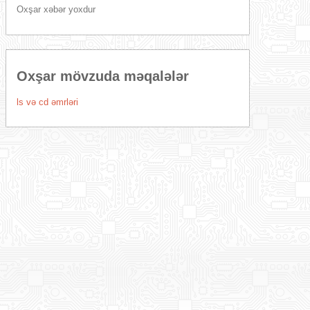
Oxşar xəbər yoxdur
Oxşar mövzuda məqalələr
ls və cd əmrləri