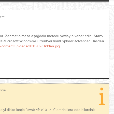
xşam
bilər. Zəhmət olmasa aşağdakı metodu yoxlayıb xəbər edin.
Start-
icrosoft\Windows\CurrentVersion\Explorer\Advanced
Hidden
p-content/uploads/2015/02/Hidden.jpg
Axşam
attrib /d/ s/ -h -r -s
iyi diskə keçib “
” əmrini icra edə bilərsiniz.