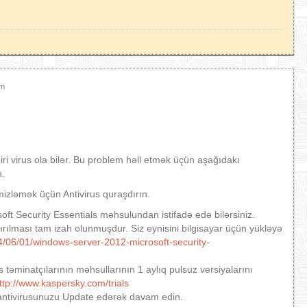
am
biri virus ola bilər. Bu problem həll etmək üçün aşağıdakı
n.
mizləmək üçün Antivirus quraşdırın.
soft Security Essentials məhsulundan istifadə edə bilərsiniz.
rılması tam izah olunmuşdur. Siz eynisini bilgisayar üçün yükləyə
4/06/01/windows-server-2012-microsoft-security-
s təminatçılarının məhsullarının 1 aylıq pulsuz versiyalarını
ttp://www.kaspersky.com/trials
 antivirusunuzu Update edərək davam edin.