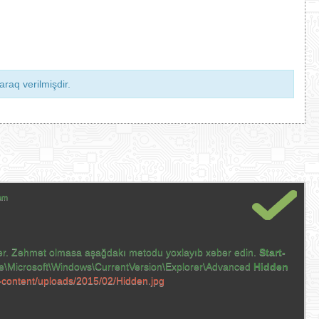
raq verilmişdir.
şam
bilər. Zəhmət olmasa aşağdakı metodu yoxlayıb xəbər edin.
Start-
crosoft\Windows\CurrentVersion\Explorer\Advanced
Hidden
p-content/uploads/2015/02/Hidden.jpg