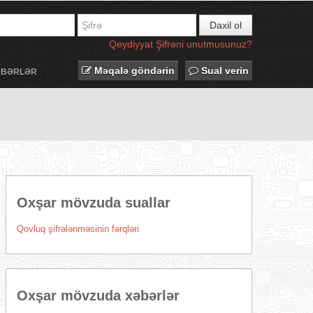
Daxil ol
Qeydiyyat
Şifrəni unutmusunuz?
Məqalə göndərin
Sual verin
ƏBƏRLƏR
Oxşar mövzuda suallar
Qovluq şifrələnməsinin fərqləri
Oxşar mövzuda xəbərlər