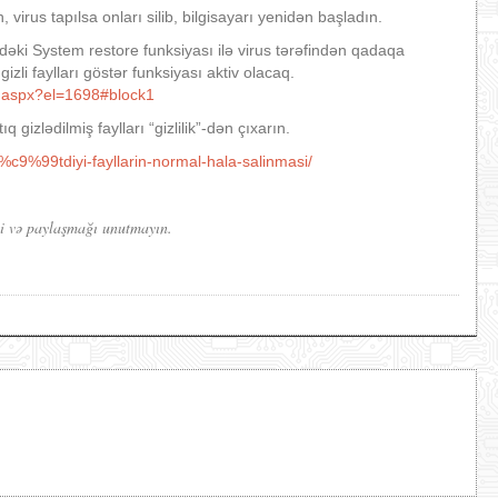
, virus tapılsa onları silib, bilgisayarı yenidən başladın.
sindəki System restore funksiyası ilə virus tərəfindən qadaqa
izli faylları göstər funksiyası aktiv olacaq.
e.aspx?el=1698#block1
gizlədilmiş faylları “gizlilik”-dən çıxarın.
l%c9%99tdiyi-fayllarin-normal-hala-salinmasi/
yi və paylaşmağı unutmayın.