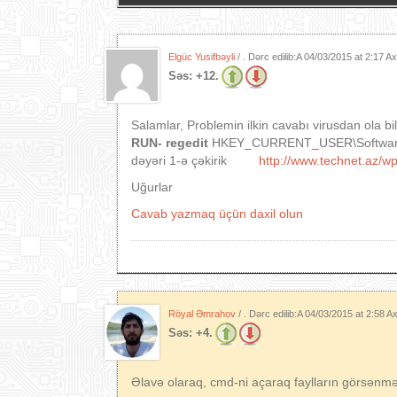
Elgüc Yusifbəyli
/ . Dərc edilib:A
04/03/2015 at 2:17 A
Səs:
+12.
Salamlar, Problemin ilkin cavabı virusdan ola 
RUN- regedit
HKEY_CURRENT_USER\Software\M
dəyəri 1-ə çəkirik
http://www.technet.az/w
Uğurlar
Cavab yazmaq üçün daxil olun
Röyal Əmrahov
/ . Dərc edilib:A
04/03/2015 at 2:58 
Səs:
+4.
Əlavə olaraq, cmd-ni açaraq faylların görsənməd