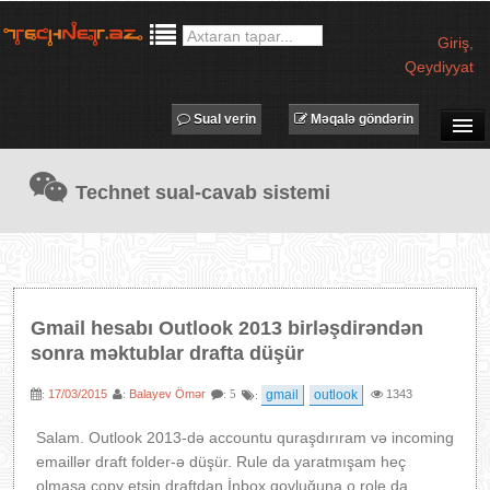
Giriş
,
Qeydiyyat
Sual verin
Məqalə göndərin
SUAL-CAVAB
Technet sual-cavab sistemi
TECHNET TV
MƏQALƏLƏR
İŞ ELANLARI
TƏDBİRLƏR
Gmail hesabı Outlook 2013 birləşdirəndən
PROQRAMLAR
sonra məktublar drafta düşür
AVADANLIQLAR
17/03/2015
Balayev Ömər
gmail
outlook
1343
:
:
: 5
:
IT LÜĞƏT
Salam. Outlook 2013-də accountu quraşdırıram və incoming
XƏBƏRLƏR
emaillər draft folder-ə düşür. Rule da yaratmışam heç
olmasa copy etsin draftdan İnbox qovluğuna o role da