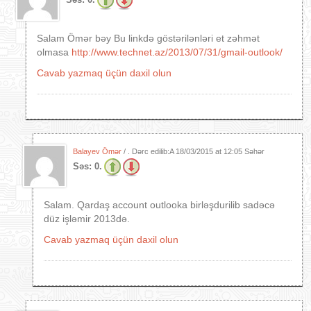
Salam Ömər bəy Bu linkdə göstərilənləri et zəhmət
olmasa
http://www.technet.az/2013/07/31/gmail-outlook/
Cavab yazmaq üçün daxil olun
Balayev Ömər
/ . Dərc edilib:A
18/03/2015 at 12:05 Səhər
Səs:
0.
Salam. Qardaş account outlooka birləşdurilib sadəcə
düz işləmir 2013də.
Cavab yazmaq üçün daxil olun