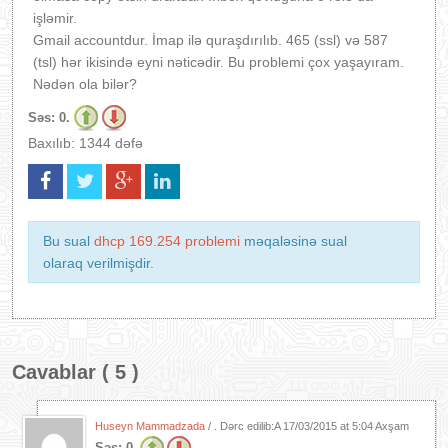
işləmir.
Gmail accountdur. İmap ilə quraşdırılıb. 465 (ssl) və 587
(tsl) hər ikisində eyni nəticədir. Bu problemi çox yaşayıram.
Nədən ola bilər?
Səs:
0.
Baxılıb: 1344 dəfə
Bu sual
dhcp 169.254 problemi
məqaləsinə sual
olaraq verilmişdir.
Cavablar ( 5 )
Huseyn Mammadzada
/ . Dərc edilib:A
17/03/2015 at 5:04 Axşam
Səs:
0.