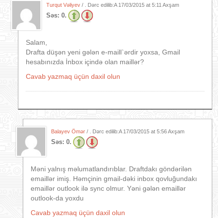
Turqut Vəliyev
/ . Dərc edilib:A
17/03/2015 at 5:11 Axşam
Səs:
0.
Salam,
Drafta düşən yeni gələn e-maill`ərdir yoxsa, Gmail
hesabınızda İnbox içində olan maillər?
Cavab yazmaq üçün daxil olun
Balayev Ömər
/ . Dərc edilib:A
17/03/2015 at 5:56 Axşam
Səs:
0.
Məni yalnış məlumatlandırıblar. Draftdakı göndərilən
emaillər imiş. Həmçinin gmail-dəki inbox qovluğundakı
emaillər outlook ilə sync olmur. Yəni gələn emaillər
outlook-da yoxdu
Cavab yazmaq üçün daxil olun