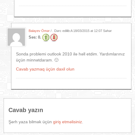
Balayev Ömər
/ . Dərc edilib:A
18/03/2015 at 12:07 Səhər
Səs:
0.
Sonda problemi outlook 2010 ilə həll etdim. Yardımlarınız
üçün minnətdaram. 🙂
Cavab yazmaq üçün daxil olun
Cavab yazın
Şərh yaza bilmək üçün
giriş etməlisiniz
.