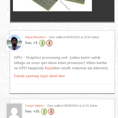
Röyal Əmrahov
/ . Dərc edilib:A
05/05/2015 at 10:54 Səhər
Səs:
+4.
GPU – Graphics processing unit (video kartın sahib
olduğu və onun işini idarə edən prosessor) Video kartlar
və GPU haqqında
Keçid
dən ətraflı məlumat ala bilərsiniz.
Cavab yazmaq üçün daxil olun
Turqut Vəliyev
/ . Dərc edilib:A
05/05/2015 at 11:01 Səhər
Səs:
+10.