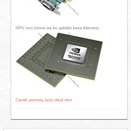
GPU`nun özünə isə bu şəkildə baxa bilərsiniz.
Cavab yazmaq üçün daxil olun