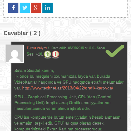
Cavablar ( 2 )
Turqut Vəliyev
/ . Dərc edilib:
05/05/2015 at 11:01 Səhər
Səs:
+10.
Salam Səadət xanım,
İlk öncə bu məqaləni oxumanızda fayda var, burada
VideoKartlar haqqında və GPU haqqında ətraflı məlumatlar
var.
http://www.technet.az/2013/04/22/qrafik-kart-vga/
GPU – Graphical Processing Unit, CPU`dan (Central
Processing Unit) fərqli olaraq Grafik əməliyyatlarının
hesablamasında və emalında iştirak edir.
CPU isə komputerdə bütün əməliyyatlatın hesablanmasını
və emalını təşkil edir. GPU`lar qısa olaraq desək,
komputerinizdəki Ekran Kartının prosessorudur.