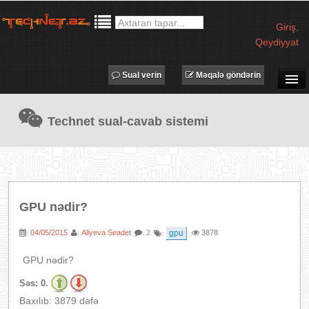
Giriş
,
Qeydiyyat
Sual verin
Məqalə göndərin
SUAL-CAVAB
Technet sual-cavab sistemi
TECHNET TV
MƏQALƏLƏR
İŞ ELANLARI
TƏDBİRLƏR
GPU nədir?
PROQRAMLAR
04/05/2015
Aliyeva Seadet
gpu
3878
:
:
: 2
:
AVADANLIQLAR
IT LÜĞƏT
GPU nədir?
XƏBƏRLƏR
Səs:
0.
Baxılıb: 3879 dəfə