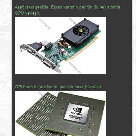
Aşağıdakı şəkildə, Ekran kartının pərinin (kuler) altında
GPU yerləşir.
GPU`nun özünə isə bu şəkildə baxa bilərsiniz.