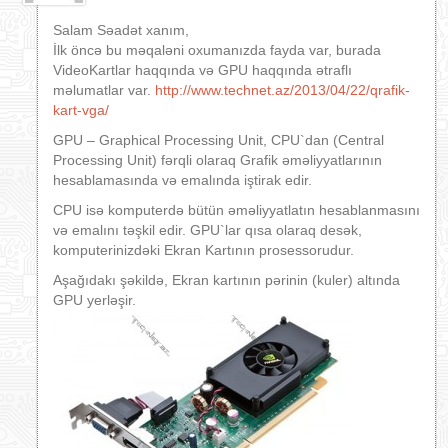
Salam Səadət xanım,
İlk öncə bu məqaləni oxumanızda fayda var, burada
VideoKartlar haqqında və GPU haqqında ətraflı
məlumatlar var.
http://www.technet.az/2013/04/22/qrafik-
kart-vga/
GPU – Graphical Processing Unit, CPU`dan (Central
Processing Unit) fərqli olaraq Grafik əməliyyatlarının
hesablamasında və emalında iştirak edir.
CPU isə komputerdə bütün əməliyyatlatın hesablanmasını
və emalını təşkil edir. GPU`lar qısa olaraq desək,
komputerinizdəki Ekran Kartının prosessorudur.
Aşağıdakı şəkildə, Ekran kartının pərinin (kuler) altında
GPU yerləşir.