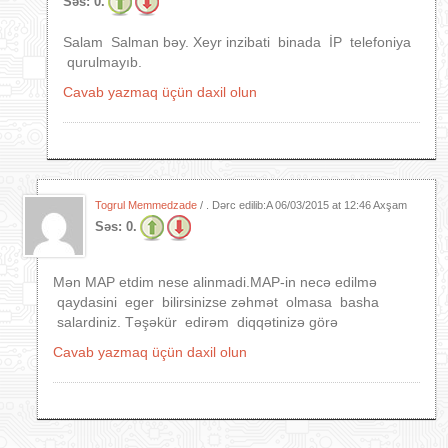
Səs:
0.
Salam Salman bəy. Xeyr inzibati binada İP telefoniya
qurulmayıb.
Cavab yazmaq üçün daxil olun
Togrul Memmedzade
/ . Dərc edilib:A
06/03/2015 at 12:46 Axşam
Səs:
0.
Mən MAP etdim nese alinmadi.MAP-in necə edilmə
qaydasini eger bilirsinizse zəhmət olmasa basha
salardiniz. Təşəkür edirəm diqqətinizə görə
Cavab yazmaq üçün daxil olun