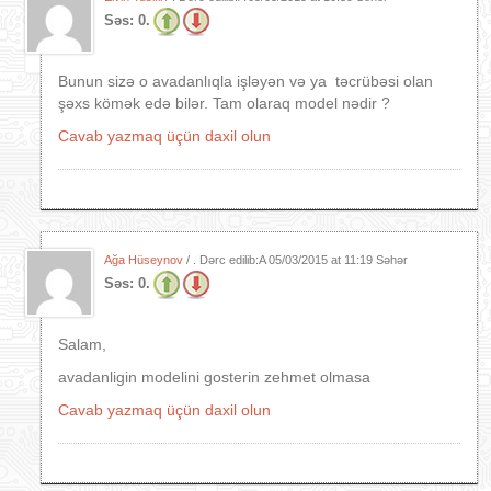
Səs:
0.
Bunun sizə o avadanlıqla işləyən və ya təcrübəsi olan
şəxs kömək edə bilər. Tam olaraq model nədir ?
Cavab yazmaq üçün daxil olun
Ağa Hüseynov
/ . Dərc edilib:A
05/03/2015 at 11:19 Səhər
Səs:
0.
Salam,
avadanligin modelini gosterin zehmet olmasa
Cavab yazmaq üçün daxil olun