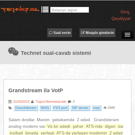
Giriş
,
Qeydiyyat
Sual verin
Məqalə göndərin
SUAL-CAVAB
Technet sual-cavab sistemi
TECHNET TV
MƏQALƏLƏR
İŞ ELANLARI
TƏDBİRLƏR
Grandstream ilə VoIP
PROQRAMLAR
01/03/2015
Togrul Memmedzade
:
:
: 8
AVADANLIQLAR
Grandstream
WAN
FXS port
SIP server
voip
2688
:
IT LÜĞƏT
Salam dostlar. Mənim şəbəkəmdə 2 ədəd Grandsteram
XƏBƏRLƏR
analog modemi var
. Və bir ədədi şəhər ATS-ndə digəri isə
inzibati binada yerləşir. ATS-də yerləşən modemin 2 ədəd