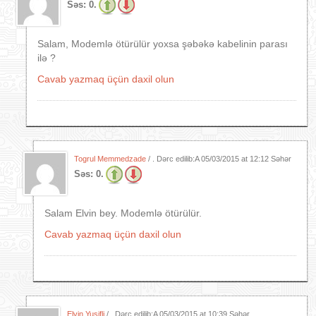
Səs:
0.
Salam, Modemlə ötürülür yoxsa şəbəkə kabelinin parası
ilə ?
Cavab yazmaq üçün daxil olun
Togrul Memmedzade
/ . Dərc edilib:A
05/03/2015 at 12:12 Səhər
Səs:
0.
Salam Elvin bey. Modemlə ötürülür.
Cavab yazmaq üçün daxil olun
Elvin Yusifli
/ . Dərc edilib:A
05/03/2015 at 10:39 Səhər