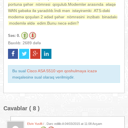
portuna şəhər nömrəsi qoşulub.Modemlər arasında əlaqə
WAN şəbəkə ilə yaradılıb.İndi mən istəyirəmki ATS-dəki
modemə qoşulan 2 ədəd şəhər nömrəsini inzibatı binadakı
modemlə əldə edim.Bunu necə edim?
Səs:
0.
Baxılıb: 2689 dəfə
Bu sual
Cisco ASA 5510 vpn qoshulmaya icazə
məqaləsinə sual olaraq verilmişdir.
Cavablar ( 8 )
Elvin Yusifli
/ . Dərc edilib:A
04/03/2015 at 11:08 Axşam