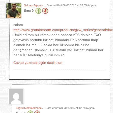
Salman Ağayev
/ . Dərc edilib:A
06/03/2015 at 12:05 Axşam
Səs:
0.
salam.
http://www.grandstream.com/products/gxw_series/general/do
Ümid edirəm bu kömək edər. sadəcə ATS-də olan FXO
gatevayin portunu inzibati binadakı FXS portuna map
eləmək lazımdı. O halda hər iki nömrə bir-biribə
qarışmadan işləməlidi. Bir sualım var. İnzibati binada hər
hansı İP Telefoniya qurulubmu?
Cavab yazmaq üçün daxil olun
Togrul Memmedzade
/ . Dərc edilib:A
06/03/2015 at 12:28 Axşam