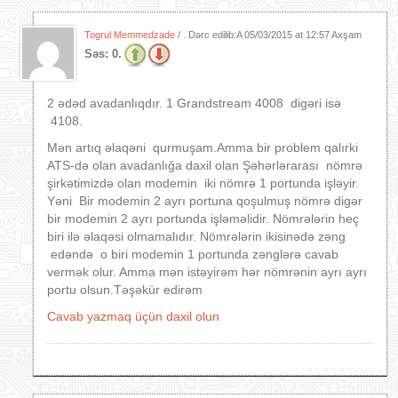
Togrul Memmedzade
/ . Dərc edilib:A
05/03/2015 at 12:57 Axşam
Səs:
0.
2 ədəd avadanlıqdır. 1 Grandstream 4008 digəri isə
4108.
Mən artıq əlaqəni qurmuşam.Amma bir problem qalırki
ATS-də olan avadanlığa daxil olan Şəhərlərarası nömrə
şirkətimizdə olan modemin iki nömrə 1 portunda işləyir.
Yəni Bir modemin 2 ayrı portuna qoşulmuş nömrə digər
bir modemin 2 ayrı portunda işləməlidir. Nömrələrin heç
biri ilə əlaqəsi olmamalıdır. Nömrələrin ikisinədə zəng
edəndə o biri modemin 1 portunda zənglərə cavab
vermək olur. Amma mən istəyirəm hər nömrənin ayrı ayrı
portu olsun.Təşəkür edirəm
Cavab yazmaq üçün daxil olun