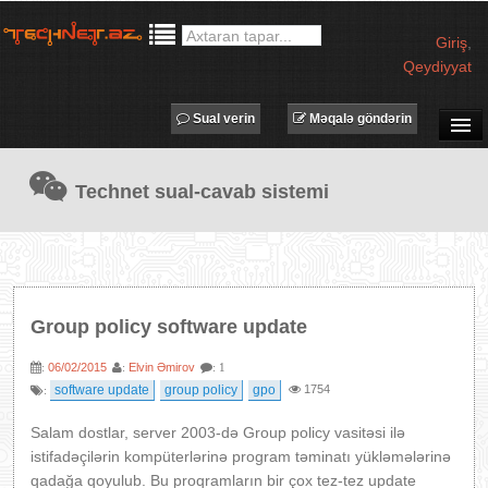
Giriş
,
Qeydiyyat
Sual verin
Məqalə göndərin
SUAL-CAVAB
Technet sual-cavab sistemi
TECHNET TV
MƏQALƏLƏR
İŞ ELANLARI
TƏDBİRLƏR
Group policy software update
PROQRAMLAR
06/02/2015
Elvin Əmirov
:
:
: 1
AVADANLIQLAR
software update
group policy
gpo
1754
:
IT LÜĞƏT
Salam dostlar, server 2003-də Group policy vasitəsi ilə
XƏBƏRLƏR
istifadəçilərin kompüterlərinə program təminatı yükləmələrinə
qadağa qoyulub. Bu proqramların bir çox tez-tez update