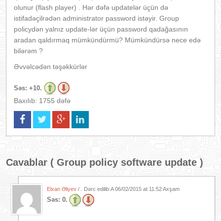
olunur (flash player) . Hər dəfə updatelər üçün də
istifadəçilrədən administrator password istəyir. Group
policydən yalnız update-lər üçün password qadağasının
aradan qaldırmaq mümkündürmü? Mümkündürsə nece edə
bilərəm ?
Əvvəlcədən təşəkkürlər
Səs:
+10.
Baxılıb: 1755 dəfə
Cavablar (
Group policy software update
)
Elxan Əliyev
/ . Dərc edilib:A
06/02/2015 at 11:52 Axşam
Səs:
0.