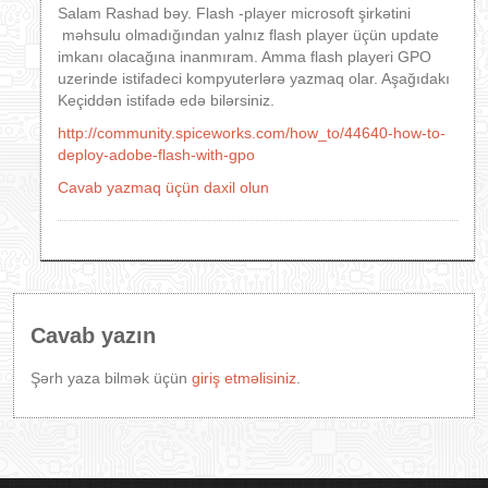
Salam Rashad bəy. Flash -player microsoft şirkətini
məhsulu olmadığından yalnız flash player üçün update
imkanı olacağına inanmıram. Amma flash playeri GPO
uzerinde istifadeci kompyuterlərə yazmaq olar. Aşağıdakı
Keçiddən istifadə edə bilərsiniz.
http://community.spiceworks.com/how_to/44640-how-to-
deploy-adobe-flash-with-gpo
Cavab yazmaq üçün daxil olun
Cavab yazın
Şərh yaza bilmək üçün
giriş etməlisiniz
.