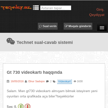
Giriş
,
Qeydiyyat
Sual verin
Məqalə göndərin
SUAL-CAVAB
Technet sual-cavab sistemi
TECHNET TV
MƏQALƏLƏR
İŞ ELANLARI
TƏDBİRLƏR
Gt 730 videokartı haqqında
PROQRAMLAR
16/05/2016
Elnur Sadıqov
Videokart
1630
:
:
: 2
:
AVADANLIQLAR
IT LÜĞƏT
Salam. Mən gt730 videokartı almışam bilmək istəyirəm yeni
oyunları orta qrafikada aça bilər?təşəkkürlər
XƏBƏRLƏR
Səs:
0.