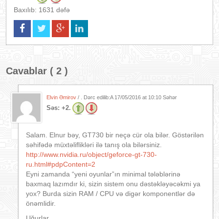
Baxılıb: 1631 dəfə
Cavablar ( 2 )
Elvin Əmirov
/ . Dərc edilib:A
17/05/2016 at 10:10 Səhər
Səs:
+2.
Salam. Elnur bəy, GT730 bir neçə cür ola bilər. Göstərilən
səhifədə müxtəliflikləri ilə tanış ola bilərsiniz.
http://www.nvidia.ru/object/geforce-gt-730-
ru.html#pdpContent=2
Eyni zamanda “yeni oyunlar”ın minimal tələblərinə
baxmaq lazımdır ki, sizin sistem onu dəstəkləyəcəkmi ya
yox? Burda sizin RAM / CPU və digər komponentlər də
önəmlidir.
Uğurlar.