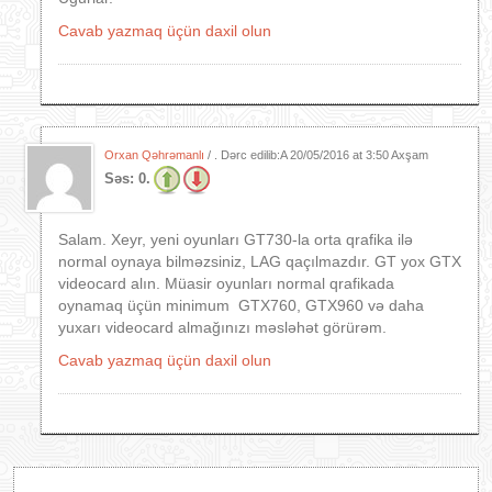
Cavab yazmaq üçün daxil olun
Orxan Qəhrəmanlı
/ . Dərc edilib:A
20/05/2016 at 3:50 Axşam
Səs:
0.
Salam. Xeyr, yeni oyunları GT730-la orta qrafika ilə
normal oynaya bilməzsiniz, LAG qaçılmazdır. GT yox GTX
videocard alın. Müasir oyunları normal qrafikada
oynamaq üçün minimum GTX760, GTX960 və daha
yuxarı videocard almağınızı məsləhət görürəm.
Cavab yazmaq üçün daxil olun