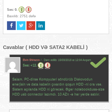
Səs:
0.
Baxılıb: 2751 dəfə
Cavablar (
HDD VƏ SATA2 KABELİ
)
Elvin Shirazov
/ . Dərc edilib:
15/03/2018 at 12:04 Axşam
Səs:
+12.
Salam. PC-dirsə Kompyuteri söndürüb Diskovodun
enerjisin və data kabelin çıxardın qoşun HDD -ni ora vse.
Sistem açılanda HDD ni görəcək. Əgər notebookdusa-sizə
HDD usb connector lazımdı. 10 AZn -ə hər yerdə satılır.