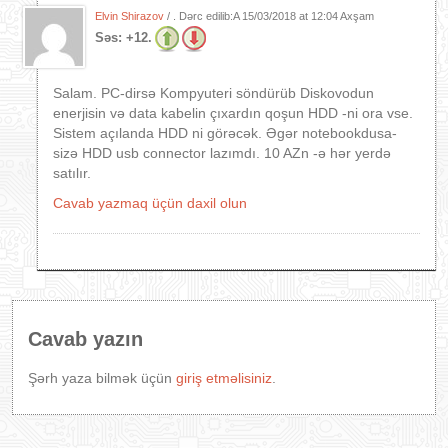
Elvin Shirazov
/ . Dərc edilib:A
15/03/2018 at 12:04 Axşam
Səs:
+12.
Salam. PC-dirsə Kompyuteri söndürüb Diskovodun
enerjisin və data kabelin çıxardın qoşun HDD -ni ora vse.
Sistem açılanda HDD ni görəcək. Əgər notebookdusa-
sizə HDD usb connector lazımdı. 10 AZn -ə hər yerdə
satılır.
Cavab yazmaq üçün daxil olun
Cavab yazın
Şərh yaza bilmək üçün
giriş etməlisiniz
.