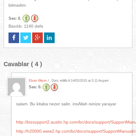
bilmədim.
Səs:
0.
Baxılıb: 1140 dəfə
Cavablar ( 4 )
Elxan Əliyev
/ . Dərc edilib:A
14/02/2015 at 5:11 Axşam
Səs:
0.
salam. Bu kitaba nezer salin. insAllah isinize yarayar
http://bizsupport2.austin.hp.com/bc/docs/support/SupportMa
http://h20000.www2.hp.com/bc/docs/support/SupportManual/