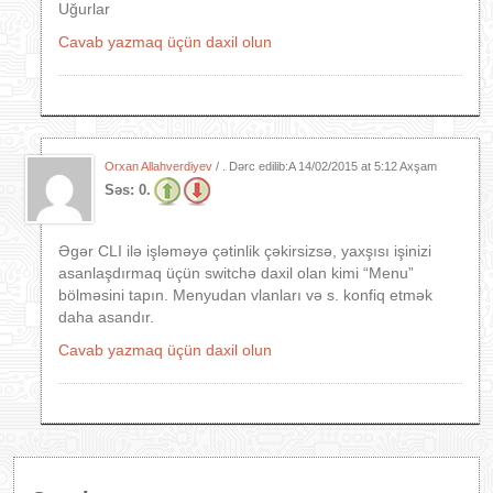
Uğurlar
Cavab yazmaq üçün daxil olun
Orxan Allahverdiyev
/ . Dərc edilib:A
14/02/2015 at 5:12 Axşam
Səs:
0.
Əgər CLI ilə işləməyə çətinlik çəkirsizsə, yaxşısı işinizi
asanlaşdırmaq üçün switchə daxil olan kimi “Menu”
bölməsini tapın. Menyudan vlanları və s. konfiq etmək
daha asandır.
Cavab yazmaq üçün daxil olun