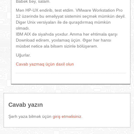
Babək bəy, salam.
Mən HP-UX endirib, test etdim. VMware Workstation Pro
12 üzərində bu əməliyyat sistemini seçmək mümkün deyil.
Digər Unix versiyaları ilə də quraşdırmaq mümkün
olmadı.
IBM AIX də siyahıda yoxdur. Amma hər ehtimala qarşı
Download edirəm, yoxlamaq üçün. Əgər hər hansı
müsbət nəticə ala bilsəm sizinlə bölüşərəm.
Uğurlar.
Cavab yazmaq üçün daxil olun
Cavab yazın
Şərh yaza bilmək üçün
giriş etməlisiniz
.