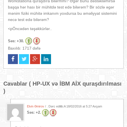
Workstationa quraşdıra bilərmmi? Əgər bunu dəstəkləmirsə
başqa hər hası bir mühitdə test edə bilərəm? Bir sözlə əgər
mənim fiziki mühitə imkanım yoxdursa bu əməliyyat sistemini
necə test edə bilərəm?
<pÖncədən təşəkkürlər..
Səs:
+30.
Baxılıb: 1717 dəfə
Cavablar (
HP-UX və İBM AİX quraşdırılması
)
Elvin Əmirov
/ . Dərc edilib:A
18/02/2016 at 5:27 Axşam
Səs:
+2.