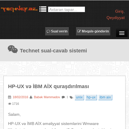
Giriş
,
Qeydiyyat
Sual verin
Məqalə göndərin
SUAL-CAVAB
Technet sual-cavab sistemi
TECHNET TV
MƏQALƏLƏR
İŞ ELANLARI
TƏDBİRLƏR
HP-UX və İBM AİX quraşdırılması
PROQRAMLAR
18/02/2016
Babək Məmmədov
unix
hp-ux
ibm aix
:
:
: 1
:
AVADANLIQLAR
1716
IT LÜĞƏT
Salam,
XƏBƏRLƏR
HP-UX və İMB AİX əməliyyat sistemlərini Wmware