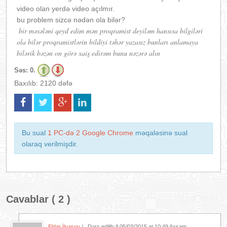
video olan yerdə video açılmır.
bu problem sizcə nədən ola bilər?
bir məsələni qeyd edim mən proqramist deyiləm hansısa bilgiləri
ola bilər proqramistlərin bildiyi təhər yazasız bunları anlamaya
bilərik bəzən on görə xaiş edirəm bunu nəzərə alın
Səs:
0.
Baxılıb: 2120 dəfə
Bu sual
1 PC-də 2 Google Chrome
məqaləsinə sual
olaraq verilmişdir.
Cavablar ( 2 )
Eldar İlyasov
/ . Dərc edilib:A
05/03/2015 at 10:49 Axşam