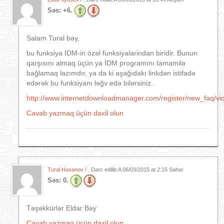
Səs:
+6.
Salam Tural bəy,
bu funksiya İDM-in özəl funksiyalarindan biridir. Bunun
qarşısını almaq üçün ya İDM programını tamamilə
bağlamaq lazımdır, ya da ki aşağıdakı linkdən istifadə
edərək bu funksiyanı ləğv edə bilərsiniz.
http://www.internetdownloadmanager.com/register/new_faq/vi
Cavab yazmaq üçün daxil olun
Tural Həsənov
/ . Dərc edilib:A
06/03/2015 at 2:15 Səhər
Səs:
0.
Təşəkkürlər Eldar Bəy
Cavab yazmaq üçün daxil olun