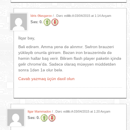
İdris Ələsgərov
/ . Dərc edilib:A
03/04/2015 at 1:14 Axşam
Səs:
0.
İlqar bəy,
Bəli edirəm. Amma yenə də alınmır. SwIron brauzeri
yükləyib onunla girirəm. Bəzən iron brauzerində də
həmin hallar baş verir. Bilirəm flash player paketin içində
gəlir chrome’da. Sadəcə olaraq müəyyən müddətdən
sonra 1dən 1ə olur belə.
Cavab yazmaq üçün daxil olun
Ilgar Mammadov
/ . Dərc edilib:A
03/04/2015 at 1:20 Axşam
Səs:
0.