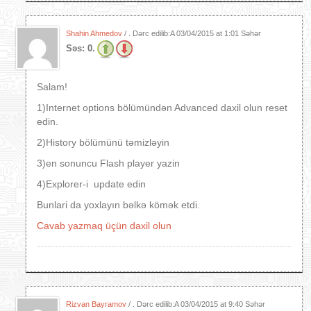
Shahin Ahmedov
/ . Dərc edilib:A
03/04/2015 at 1:01 Səhər
Səs:
0.
Salam!
1)Internet options bölümündən Advanced daxil olun reset
edin.
2)History bölümünü təmizləyin
3)en sonuncu Flash player yazin
4)Explorer-i update edin
Bunlari da yoxlayın bəlkə kömək etdi.
Cavab yazmaq üçün daxil olun
Rizvan Bayramov
/ . Dərc edilib:A
03/04/2015 at 9:40 Səhər