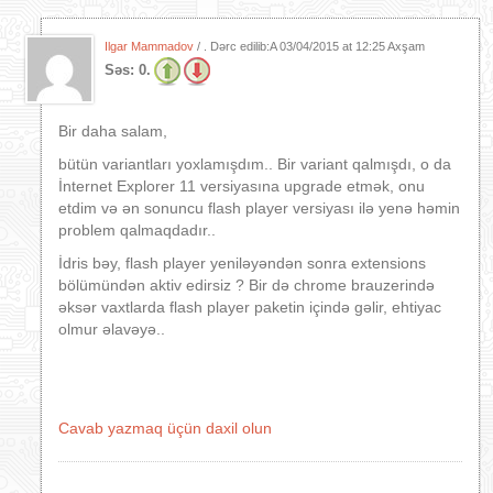
Ilgar Mammadov
/ . Dərc edilib:A
03/04/2015 at 12:25 Axşam
Səs:
0.
Bir daha salam,
bütün variantları yoxlamışdım.. Bir variant qalmışdı, o da
İnternet Explorer 11 versiyasına upgrade etmək, onu
etdim və ən sonuncu flash player versiyası ilə yenə həmin
problem qalmaqdadır..
İdris bəy, flash player yeniləyəndən sonra extensions
bölümündən aktiv edirsiz ? Bir də chrome brauzerində
əksər vaxtlarda flash player paketin içində gəlir, ehtiyac
olmur əlavəyə..
Cavab yazmaq üçün daxil olun