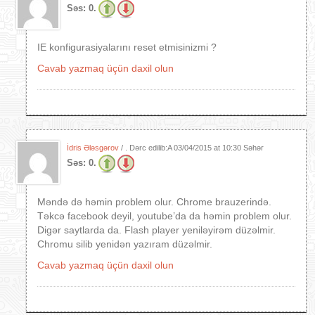
Səs:
0.
IE konfigurasiyalarını reset etmisinizmi ?
Cavab yazmaq üçün daxil olun
İdris Ələsgərov
/ . Dərc edilib:A
03/04/2015 at 10:30 Səhər
Səs:
0.
Məndə də həmin problem olur. Chrome brauzerində.
Təkcə facebook deyil, youtube’da da həmin problem olur.
Digər saytlarda da. Flash player yeniləyirəm düzəlmir.
Chromu silib yenidən yazıram düzəlmir.
Cavab yazmaq üçün daxil olun