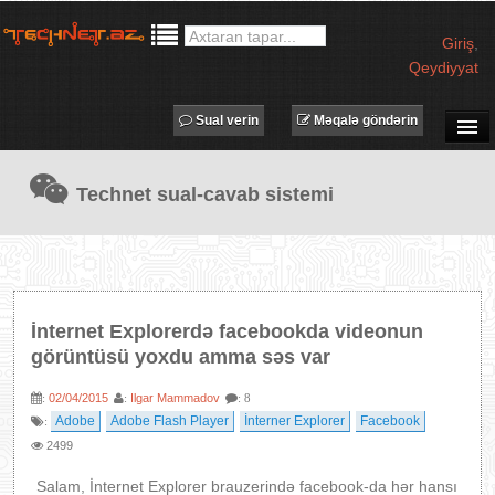
Giriş
,
Qeydiyyat
Sual verin
Məqalə göndərin
SUAL-CAVAB
Technet sual-cavab sistemi
TECHNET TV
MƏQALƏLƏR
İŞ ELANLARI
TƏDBİRLƏR
İnternet Explorerdə facebookda videonun
PROQRAMLAR
görüntüsü yoxdu amma səs var
AVADANLIQLAR
02/04/2015
Ilgar Mammadov
:
:
: 8
IT LÜĞƏT
Adobe
Adobe Flash Player
İnterner Explorer
Facebook
:
2499
XƏBƏRLƏR
Salam, İnternet Explorer brauzerində facebook-da hər hansı