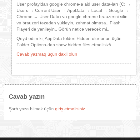
User profayldan google chrome-a aid user data-ları (C: →
Users → Current User → AppData → Local → Google →
Chrome → User Data) və google chrome brauzerini silin
və brauzeri təzədən yükləyin, zəhmət olmasa.. Flash
Playeri də yeniləyin.. Görün nəticə verəcək mi..
Qeyd edim ki, AppData folderi Hidden olur onun üçün
Folder Options-dan show hidden files etməlisiz//
Cavab yazmaq üçün daxil olun
Cavab yazın
Şərh yaza bilmək üçün
giriş etməlisiniz
.