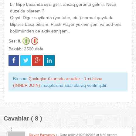
bir klipə baxanda səsi gəlir, ancaq görüntü gəlmir.
Necə
düzəldə bilərəm ?
Qeyd: Digər saytlarda (youtube, etc.) normal qaydada
kliplərə baxa bilirəm. Flash Player yükləmişəm və add-ons
bölümündən də aktiv etmişəm..
Səs:
0.
Baxılıb: 2500 dəfə
Bu sual
Çoxluqlar üzərində əməllər - 1-ci hissə
(İNNER JOİN)
məqaləsinə sual olaraq verilmişdir.
Cavablar ( 8 )
Rizvan Bayramov
/ . Dərc edilib:A
02/04/2015 at 8:39 Axşam