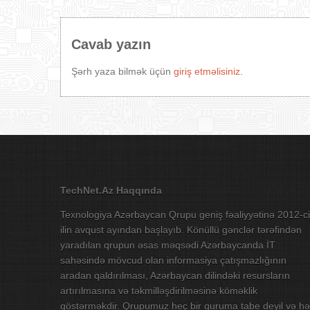
Cavab yazın
Şərh yaza bilmək üçün
giriş etməlisiniz
.
TechNet.Az Haqqında
Texnologiya Azərbaycan Qrupu geniş fəaliyyətinə 2012-ci
ilin avqust ayından başlayıb. Könüllü gənclər tərəfindən
yaradılan qrupun əsas məqsədi Azərbaycanda İT
sahəsində mövcud olan informasiya çatışmazlığının
aradan qaldırılması, Azərbaycan dilindəki resursların
artırılmasına və təkmilləşdirilməsinə köməklik
göstərməkdir. Qrupumuz heç bir quruma tabe deyil və hə