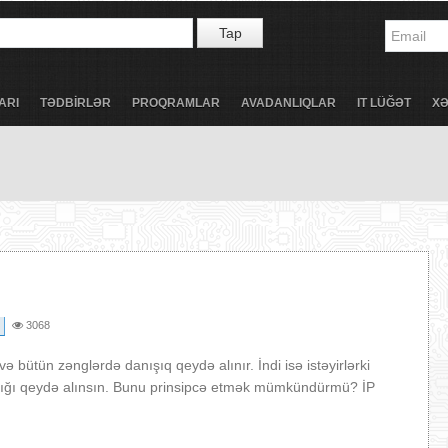
Tap
ARI
TƏDBİRLƏR
PROQRAMLAR
AVADANLIQLAR
IT LÜĞƏT
X
3068
və bütün zənglərdə danışıq qeydə alınır. İndi isə istəyirlərki
ışığı qeydə alınsın. Bunu prinsipcə etmək mümkündürmü? İP