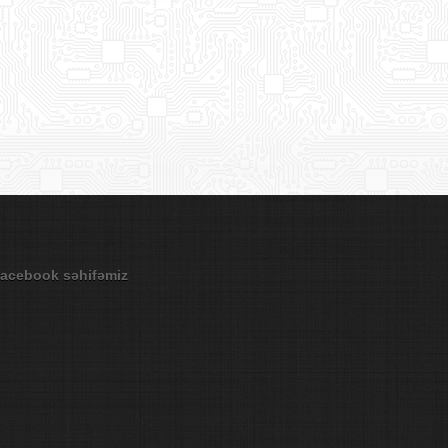
acebook səhifəmiz