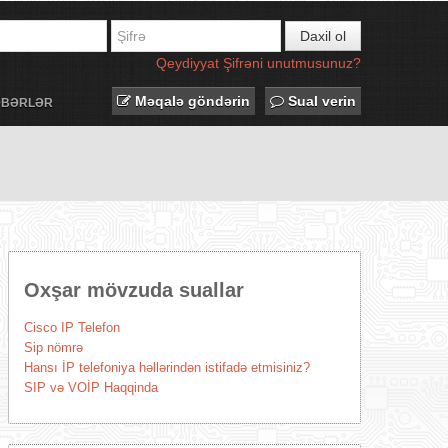
Daxil ol
Qeydiyyat
Şifrəni unutmusunuz?
Məqalə göndərin
Sual verin
ƏBƏRLƏR
Oxşar mövzuda suallar
Cisco IP Telefon
Sip nömrə
Hansı İP telefoniya həllərindən istifadə etmisiniz?
SIP və VOİP Haqqinda