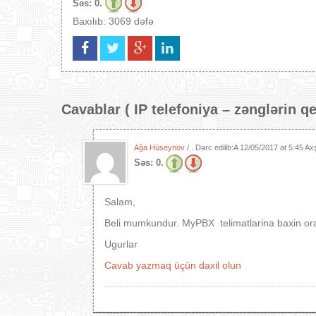
Səs:
0.
Baxılıb: 3069 dəfə
Cavablar (
IP telefoniya – zənglərin q
Ağa Hüseynov
/ . Dərc edilib:A
12/05/2017 at 5:45 A
Səs:
0.
Salam,
Beli mumkundur. MyPBX telimatlarina baxin ora
Ugurlar
Cavab yazmaq üçün daxil olun