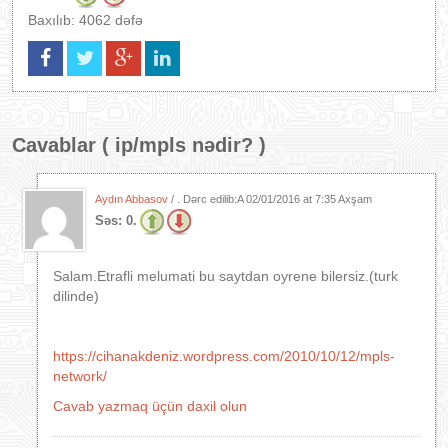
Baxılıb: 4062 dəfə
Cavablar (
ip/mpls nədir?
)
Aydın Abbasov
/ . Dərc edilib:A
02/01/2016 at 7:35 Axşam
Səs:
0.
Salam.Etrafli melumati bu saytdan oyrene bilersiz.(turk
dilinde)
https://cihanakdeniz.wordpress.com/2010/10/12/mpls-
network/
Cavab yazmaq üçün daxil olun