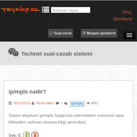
Giriş
,
Qeydiyyat
Sual verin
Məqalə göndərin
SUAL-CAVAB
Technet sual-cavab sistemi
TECHNET TV
MƏQALƏLƏR
İŞ ELANLARI
TƏDBİRLƏR
ip/mpls nədir?
PROQRAMLAR
30/12/2015
Resid Xitilov
ip/mpls
4061
:
:
: 1
:
AVADANLIQLAR
IT LÜĞƏT
Salam aleykum ip/mpls haqqında internetdən melumat tapa
bilmedim zehmet olmasa bilgi vererdiniz.
XƏBƏRLƏR
Səs:
0.