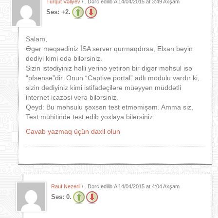
Turqut Vəliyev
/ . Dərc edilib:A
14/04/2015 at 3:49 Axşam
Səs:
+2.
Salam,
Əgər məqsədiniz İSA server qurmaqdırsa, Elxan bəyin
dediyi kimi edə bilərsiniz.
Sizin istədiyiniz həlli yerinə yetirən bir digər məhsul isə
“pfsense”dir. Onun “Captive portal” adlı modulu vardır ki,
sizin dediyiniz kimi istifadəçilərə müəyyən müddətli
internet icazəsi verə bilərsiniz.
Qeyd: Bu məhsulu şəxsən test etməmişəm. Amma siz,
Test mühitində test edib yoxlaya bilərsiniz.
Cavab yazmaq üçün daxil olun
Rauf Nezerli
/ . Dərc edilib:A
14/04/2015 at 4:04 Axşam
Səs:
0.