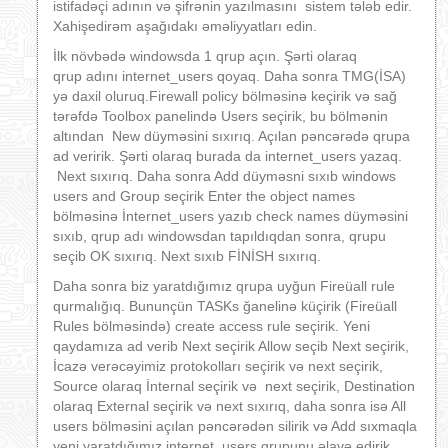
istifadəçi adının və şifrənin yazılmasını sistem tələb edir.
Xahişedirəm aşağıdakı əməliyyatları edin.
İlk növbədə windowsda 1 qrup açın. Şərti olaraq
qrup adını internet_users qoyaq. Daha sonra TMG(İSA)
yə daxil oluruq.Firewall policy bölməsinə keçirik və sağ
tərəfdə Toolbox panelində Users seçirik, bu bölmənin
altından New düyməsini sıxırıq. Açılan pəncərədə qrupa
ad veririk. Şərti olaraq burada da internet_users yazaq.
Next sıxırıq. Daha sonra Add düyməsni sıxıb windows
users and Group seçirik Enter the object names
bölməsinə İnternet_users yazıb check names düyməsini
sıxıb, qrup adı windowsdan tapıldıqdan sonra, qrupu
seçib OK sıxırıq. Next sıxıb FİNİSH sıxırıq.
Daha sonra biz yaratdığımız qrupa uyğun Fireüall rule
qurmalığıq. Bununçün TASKs ğanelinə küçirik (Fireüall
Rules bölməsində) create access rule seçirik. Yeni
qaydamıza ad verib Next seçirik Allow seçib Next seçirik,
İcazə verəcəyimiz protokolları seçirik və next seçirik,
Source olaraq İnternal seçirik və next seçirik, Destination
olaraq External seçirik və next sıxırıq, daha sonra isə All
users bölməsini açılan pəncərədən silirik və Add sıxmaqla
yeni yaratdığımız internet_users qrupunu əlavə edirik.