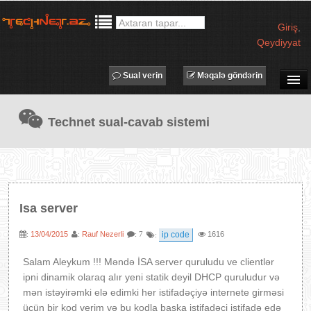
Giriş
,
Qeydiyyat
Sual verin
Məqalə göndərin
SUAL-CAVAB
Technet sual-cavab sistemi
TECHNET TV
MƏQALƏLƏR
İŞ ELANLARI
TƏDBİRLƏR
Isa server
PROQRAMLAR
13/04/2015
Rauf Nezerli
ip code
1616
:
:
: 7
:
AVADANLIQLAR
IT LÜĞƏT
Salam Aleykum !!! Məndə İSA server quruludu ve clientlər
ipni dinamik olaraq alır yeni statik deyil DHCP quruludur və
XƏBƏRLƏR
mən istəyirəmki elə edimki her istifadəçiyə internete girməsi
üçün bir kod verim və bu kodla başka istifadəçi istifadə edə