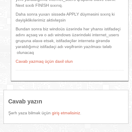
Next sıxıb FİNİSH sıxırıq.
Daha sonra yuxarı sissədə APPLY düyməsini sıxırq ki
dəyişiklikılərimiz aktivləşsin
Bundan sonra biz windoüs üzərində hər yhansı istifadəçi
adını açsaq və o adı windows üzərindəki internet_users
grupuna əlavə etsək, istifadəçilər internetə girəndə
yaratdığımız istifadəçi adı vəşifrənin yazılması tələb
olunacaq
Cavab yazmaq üçün daxil olun
Cavab yazın
Şərh yaza bilmək üçün
giriş etməlisiniz
.