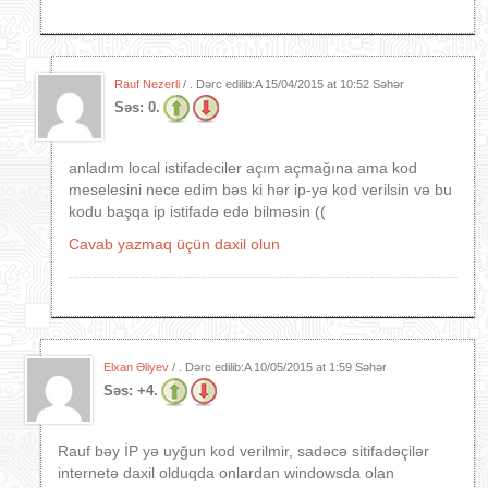
Rauf Nezerli
/ . Dərc edilib:A
15/04/2015 at 10:52 Səhər
Səs:
0.
anladım local istifadeciler açım açmağına ama kod
meselesini nece edim bəs ki hər ip-yə kod verilsin və bu
kodu başqa ip istifadə edə bilməsin ((
Cavab yazmaq üçün daxil olun
Elxan Əliyev
/ . Dərc edilib:A
10/05/2015 at 1:59 Səhər
Səs:
+4.
Rauf bəy İP yə uyğun kod verilmir, sadəcə sitifadəçilər
internetə daxil olduqda onlardan windowsda olan