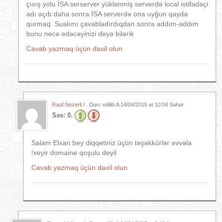
çıxış yolu İSA serserver yüklənmiş serverdə local istifadəçi
adı açıb daha sonra İSA serverdə ona uyğun qayda
qurmaq. Sualımı çavabladırdıqdan sonra addım-addım
bunu necə edəcəyinizi deyə bilərik
Cavab yazmaq üçün daxil olun
Rauf Nezerli
/ . Dərc edilib:A
14/04/2015 at 10:04 Səhər
Səs:
0.
Salam Elxan bey diqqetiniz üçün təşəkkürlər əvvəla
!xeyir domaine qoşulu deyil
Cavab yazmaq üçün daxil olun