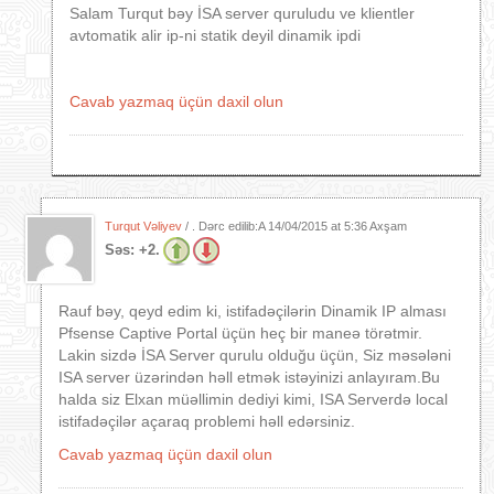
Salam Turqut bəy İSA server quruludu ve klientler
avtomatik alir ip-ni statik deyil dinamik ipdi
Cavab yazmaq üçün daxil olun
Turqut Vəliyev
/ . Dərc edilib:A
14/04/2015 at 5:36 Axşam
Səs:
+2.
Rauf bəy, qeyd edim ki, istifadəçilərin Dinamik IP alması
Pfsense Captive Portal üçün heç bir maneə törətmir.
Lakin sizdə İSA Server qurulu olduğu üçün, Siz məsələni
ISA server üzərindən həll etmək istəyinizi anlayıram.Bu
halda siz Elxan müəllimin dediyi kimi, ISA Serverdə local
istifadəçilər açaraq problemi həll edərsiniz.
Cavab yazmaq üçün daxil olun