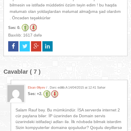
bilməsin və istifadə müddətini özüm təyin edim ! bu haqda
məlumatı olan yoldaşlardan məlumat almağıma şad olardım
. Öncədən təşəkkürlər
Səs:
0.
Baxılıb: 1617 dəfə
Cavablar ( 7 )
Elxan Əliyev
/ . Dərc edilib:A
14/04/2015 at 12:41 Səhər
Səs:
+2.
Salam Rauf bəy. Bu mümkündür. İSA serverdə internet 2
cür paylana bilər: İP üzərindən də Domain servis
üzərindəki istifadəçi adları ilə. İlk növbədə bilmək istərdim
Sizin kompyuterlər domainə qoşuludur? Qoşulu deyillərsə