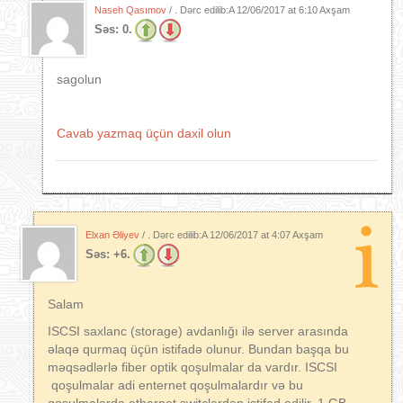
Naseh Qasımov
/ . Dərc edilib:A
12/06/2017 at 6:10 Axşam
Səs:
0.
sagolun
Cavab yazmaq üçün daxil olun
Elxan Əliyev
/ . Dərc edilib:A
12/06/2017 at 4:07 Axşam
Səs:
+6.
Salam
ISCSI saxlanc (storage) avdanlığı ilə server arasında
əlaqə qurmaq üçün istifadə olunur. Bundan başqa bu
məqsədlərlə fiber optik qoşulmalar da vardır. ISCSI
qoşulmalar adi enternet qoşulmalardır və bu