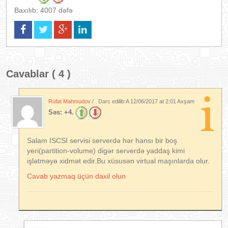
Baxılıb: 4007 dəfə
Cavablar ( 4 )
Rüfət Mahmudov
/ . Dərc edilib:A
12/06/2017 at 2:01 Axşam
Səs:
+4.
Salam ISCSI servisi serverdə hər hansı bir boş
yeri(partition-volume) digər serverdə yaddaş kimi
işlətməyə xidmət edir.Bu xüsusən virtual maşınlarda olur.
Cavab yazmaq üçün daxil olun