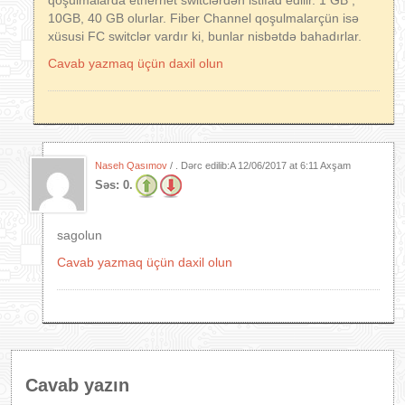
qoşulmalarda ethernet switclərdən istifad edilir. 1 GB ,
10GB, 40 GB olurlar. Fiber Channel qoşulmalarçün isə
xüsusi FC switclər vardır ki, bunlar nisbətdə bahadırlar.
Cavab yazmaq üçün daxil olun
Naseh Qasımov
/ . Dərc edilib:A
12/06/2017 at 6:11 Axşam
Səs:
0.
sagolun
Cavab yazmaq üçün daxil olun
Cavab yazın