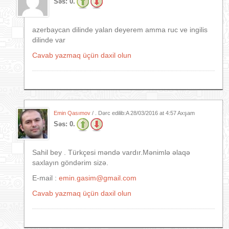
Səs:
0.
azerbaycan dilinde yalan deyerem amma ruc ve ingilis
dilinde var
Cavab yazmaq üçün daxil olun
Emin Qasımov
/ . Dərc edilib:A
28/03/2016 at 4:57 Axşam
Səs:
0.
Sahil bey . Türkçesi məndə vardır.Mənimlə əlaqə
saxlayın göndərim sizə.
E-mail :
emin.gasim@gmail.com
Cavab yazmaq üçün daxil olun