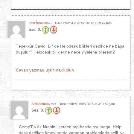
Sahil İbrahimov
/ . Dərc edilib:A
25/03/2016 at 7:18 Axşam
Səs:
0.
Təşəkkür Cavid. Bir də Helpdesk bilikləri dedikdə nə başa
düşülür? Helpdesk biliklərinə necə yiyələnə bilərəm?
Cavab yazmaq üçün daxil olun
Said Abdullayev
/ . Dərc edilib:A
26/03/2016 at 3:11 Axşam
Səs:
0.
CompTia A+ kitabini inetden tap basda oxumaga Help
desk dedikde kmpyuterde yaranan problemlerin helli ve