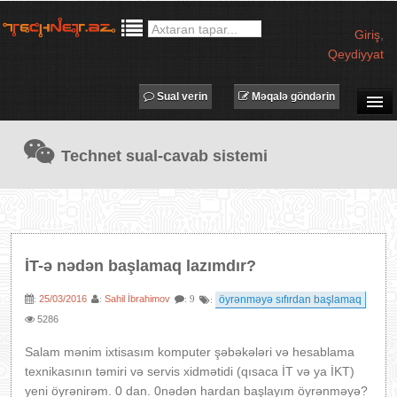
Giriş
,
Qeydiyyat
Sual verin
Məqalə göndərin
SUAL-CAVAB
Technet sual-cavab sistemi
TECHNET TV
MƏQALƏLƏR
İŞ ELANLARI
TƏDBİRLƏR
İT-ə nədən başlamaq lazımdır?
PROQRAMLAR
25/03/2016
Sahil İbrahimov
öyrənməyə sıfırdan başlamaq
:
:
: 9
:
AVADANLIQLAR
5286
IT LÜĞƏT
Salam mənim ixtisasım komputer şəbəkələri və hesablama
XƏBƏRLƏR
texnikasının təmiri və servis xidmətidi (qısaca İT və ya İKT)
yeni öyrənirəm. 0 dan. 0nədən hardan başlayım öyrənməyə?