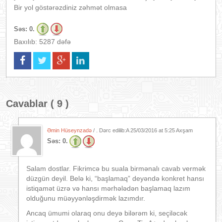
Bir yol göstərəzdiniz zəhmət olmasa
Səs:
0.
Baxılıb: 5287 dəfə
Cavablar ( 9 )
Əmin Hüseynzadə
/ . Dərc edilib:A
25/03/2016 at 5:25 Axşam
Səs:
0.
Salam dostlar. Fikrimcə bu suala birmənalı cavab vermək
düzgün deyil. Belə ki, “başlamaq” deyəndə konkret hansı
istiqamət üzrə və hansı mərhələdən başlamaq lazım
olduğunu müəyyənləşdirmək lazımdır.
Ancaq ümumi olaraq onu deyə bilərəm ki, seçiləcək