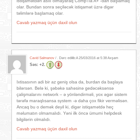
istiqamətdən asılı olmayaraq CompTia A+ -dan başlamaq
olar. Bundan sonra seçiləcək istiqamət üzrə digər
təlimlərə başlamaq olar.
Cavab yazmaq üçün daxil olun
Cavid Salmanov
/ . Dərc edilib:A
25/03/2016 at 5:38 Axşam
Səs:
+2.
Ixtisasının adi bir az geniş olsa da, burdan da başlaya
bilərsən. Belə ki, şəbəkə sahəsinə gedəcəksənsə
çalişmalarını network – ə yönləndirməli, yox əgər sistem
tərəfə maraqlısansa system -ə daha çox fikir verməlisən.
Ancaq bu o demək deyil ki, digər istiqamətdə heç
məlumatın olmamalıdı. Yəni ilk öncə ümumi helpdesk
bilgilərin olmalıdı.
Cavab yazmaq üçün daxil olun