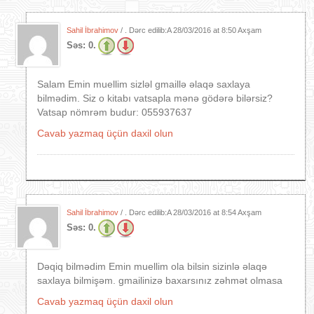
Sahil İbrahimov
/ . Dərc edilib:A
28/03/2016 at 8:50 Axşam
Səs:
0.
Salam Emin muellim sizləl gmaillə əlaqə saxlaya
bilmədim. Siz o kitabı vatsapla mənə gödərə bilərsiz?
Vatsap nömrəm budur: 055937637
Cavab yazmaq üçün daxil olun
Sahil İbrahimov
/ . Dərc edilib:A
28/03/2016 at 8:54 Axşam
Səs:
0.
Dəqiq bilmədim Emin muellim ola bilsin sizinlə əlaqə
saxlaya bilmişəm. gmailinizə baxarsınız zəhmət olmasa
Cavab yazmaq üçün daxil olun