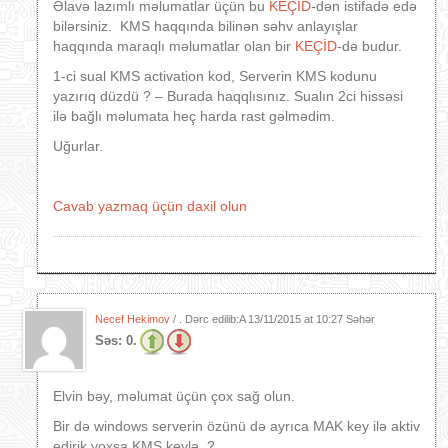
Əlavə lazımlı məlumatlar üçün bu
KEÇİD
-dən istifadə edə
bilərsiniz. KMS haqqında bilinən səhv anlayışlar
haqqında maraqlı məlumatlar olan bir
KEÇİD
-də budur.
1-ci sual KMS activation kod, Serverin KMS kodunu
yazırıq düzdü ? – Burada haqqlısınız. Sualın 2ci hissəsi
ilə bağlı məlumata heç harda rast gəlmədim.
Uğurlar.
Cavab yazmaq üçün daxil olun
Necef Hekimov
/ . Dərc edilib:A
13/11/2015 at 10:27 Səhər
Səs:
0.
Elvin bəy, məlumat üçün çox sağ olun.
Bir də windows serverin özünü də ayrıca MAK key ilə aktiv
edirik yoxsa KMS keylə ?