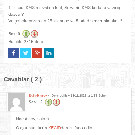
1-ci sual KMS activation kod, Serverin KMS kodunu yazırıq
düzdü ?
Və şəbəkəmizdə ən 25 klient pc və 5 ədəd server olmalıdı ?
Səs:
0.
Baxılıb: 2815 dəfə
Cavablar ( 2 )
Elvin Əmirov
/ . Dərc edilib:A
13/11/2015 at 1:55 Səhər
Səs:
+2.
Nəcəf bəy, salam.
Oxşar sual üçün
KEÇİD
dən istifadə edin.