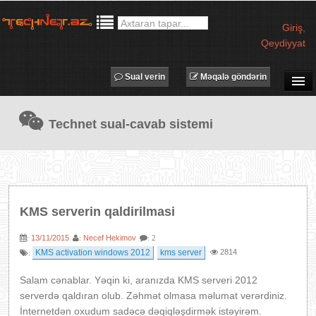
Giriş
,
Qeydiyyat
Sual verin
Məqalə göndərin
SUAL-CAVAB
Technet sual-cavab sistemi
TECHNET TV
MƏQALƏLƏR
İŞ ELANLARI
TƏDBİRLƏR
KMS serverin qaldirilmasi
PROQRAMLAR
13/11/2015
Necef Hekimov
:
:
: 2
AVADANLIQLAR
KMS activation windows 2012
kms server
2814
:
IT LÜĞƏT
Salam cənablar. Yəqin ki, aranızda KMS serveri 2012
XƏBƏRLƏR
serverdə qaldıran olub. Zəhmət olmasa məlumat verərdiniz.
İnternetdən oxudum sadəcə dəqiqləşdirmək istəyirəm.