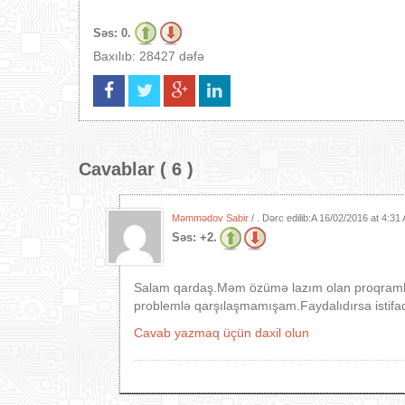
Səs:
0.
Baxılıb: 28427 dəfə
Cavablar ( 6 )
Məmmədov Sabir
/ . Dərc edilib:A
16/02/2016 at 4:31
Səs:
+2.
Salam qardaş.Məm özümə lazım olan proqramla
problemlə qarşılaşmamışam.Faydalıdırsa istifa
Cavab yazmaq üçün daxil olun