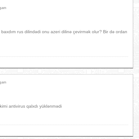
xşam
baxdım rus dilindədi onu azeri dilinə çevirmək olur? Bir də ordan
xşam
imi antivirus qalxdı yüklənmədi