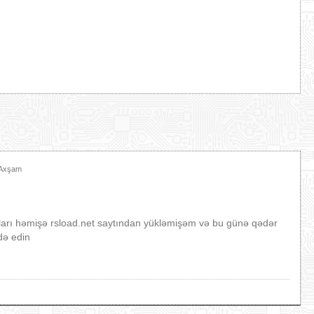
 Axşam
rı həmişə rsload.net saytından yükləmişəm və bu günə qədər
də edin