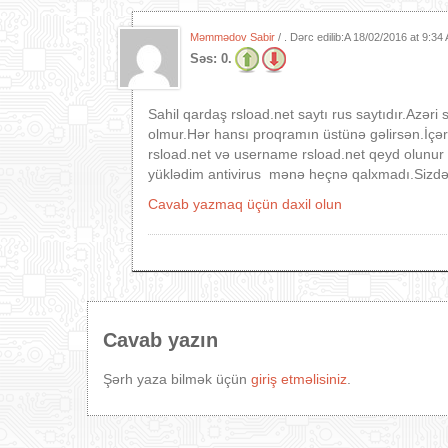
Məmmədov Sabir
/ . Dərc edilib:A
18/02/2016 at 9:34
Səs:
0.
Sahil qardaş rsload.net saytı rus saytıdır.Azəri
olmur.Hər hansı proqramın üstünə gəlirsən.İçəri 
rsload.net və username rsload.net qeyd olunur 
yüklədim antivirus mənə heçnə qalxmadı.Sizdə n
Cavab yazmaq üçün daxil olun
Cavab yazın
Şərh yaza bilmək üçün
giriş etməlisiniz
.