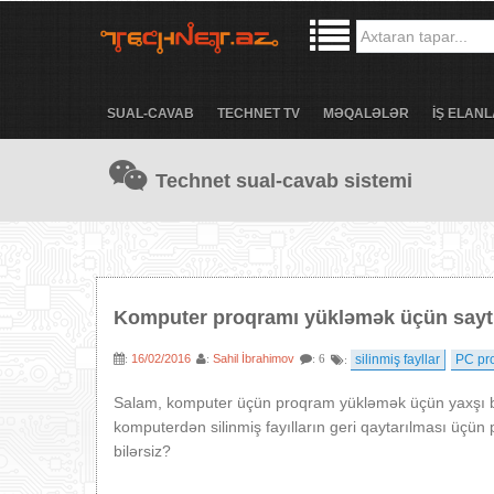
SUAL-CAVAB
TECHNET TV
MƏQALƏLƏR
İŞ ELANL
Technet sual-cavab sistemi
Komputer proqramı yükləmək üçün sayt
16/02/2016
Sahil İbrahimov
silinmiş fayllar
PC pr
:
:
: 6
:
Salam, komputer üçün proqram yükləmək üçün yaxşı bir
komputerdən silinmiş fayılların geri qaytarılması üç
bilərsiz?