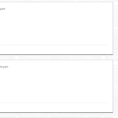
xşam
 Axşam