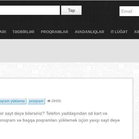
Tap
ARI
TƏDBİRLƏR
PROQRAMLAR
AVADANLIQLAR
IT LÜĞƏT
X
oqram yükləmə
proqram
28426
 sayt deyə bilərsiniz? Telefon yaddaşından sd kart və
ün proqram və başqa poqramları yükləmək üçün yaxşı sayt deyə