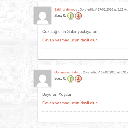
Sahil İbrahimov
/ . Dərc edilib:A
17/02/2016 at 3:21 A
Səs:
0.
Çox sağ olun Sabir yoxlayaram
Cavab yazmaq üçün daxil olun
Məmmədov Sabir
/ . Dərc edilib:A
17/02/2016 at 6:31
Səs:
0.
Buyurun.Xoşdur
Cavab yazmaq üçün daxil olun