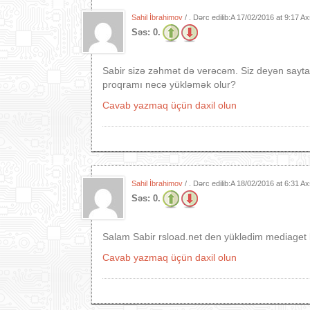
Sahil İbrahimov
/ . Dərc edilib:A
17/02/2016 at 9:17 A
Səs:
0.
Sabir sizə zəhmət də verəcəm. Siz deyən sayta 
proqramı necə yükləmək olur?
Cavab yazmaq üçün daxil olun
Sahil İbrahimov
/ . Dərc edilib:A
18/02/2016 at 6:31 A
Səs:
0.
Salam Sabir rsload.net den yüklədim mediaget k
Cavab yazmaq üçün daxil olun