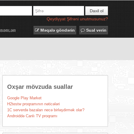
Daxil ol
Qeydiyyat
Şifrəni unutmusunuz?
Məqalə göndərin
Sual verin
ƏBƏRLƏR
Oxşar mövzuda suallar
Google Play Market
H2testw proqramının nəticələri
1C serverdə bazaları necə birləşdirmək olar?
Androiddə Canlı TV proqramı