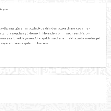
 Axşam
 saytlarına güvənim azdır.Rus dilindən azəri dilinə çevirmək
girib aşaqidan yükləmə linklərindən birini seçirsən.Parol-
onu yazıb yükləyirsən.O ki qaldı mediaget hal-hazırda mediaget
iyə antivrirus qalxdı bilmirəm