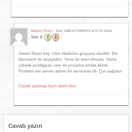
Balayev Ömər
/ . Dərc edilib:A
27/08/2015 at 12:32 Səhər
Səs:
0.
Salam Elxan bəy. User kladmins grupuna daxildir. Elə
klsrvswch ilə dəyişirdim. Yenə də start olmudu. Daha
yüksək priviligiyalı user ilə yoxıadıq sonda alındı.
Problem elə server admin kit serviceda idi. Çox sağolun
Cavab yazmaq üçün daxil olun
Cavab yazın