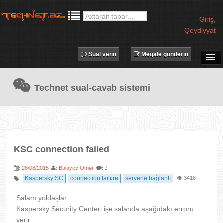
Giriş
,
Qeydiyyat
Sual verin
Məqalə göndərin
SUAL-CAVAB
Technet sual-cavab sistemi
TECHNET TV
MƏQALƏLƏR
İŞ ELANLARI
TƏDBİRLƏR
KSC connection failed
PROQRAMLAR
26/08/2015
Balayev Ömər
:
:
: 2
AVADANLIQLAR
Kaspersky SC
connection failure
serverlə bağlantı
3418
:
IT LÜĞƏT
Salam yoldaşlar.
XƏBƏRLƏR
Kaspersky Security Centeri işə salanda aşağıdakı erroru
verir: