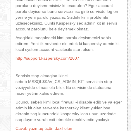
parolunu deyismemisiniz ki tesadufen? Eger account
parolu deyiserse bunu service.msc girib servisde log on
yerine yeni parolu yazsaniz Sizdeki kimi problemle
uzleseceksiniz. Cunki Kaspersky sec admin kit in servis
account parolunu bele deyismek olmaz.
Asaqidaki meqaledeki kimi parolu deyismenizi xahis
edirem. Yeni ilk novbede ele edek ki kaspersky admin kit
local system account vasitesile start olsun.
http://support.kaspersky.com/2607
Servisin stop olmaqina ikinci
sebeb MSSQL$KAV_CS_ADMIN_KIT servisinin stop
veziyyetde olmasi ola biler. Bu servisin de statusuna
nezer yetirin xahis edirem.
Ucuncu sebeb kimi local firewall -i disable edib ve ya eger
admin kit olan serverde kaspersky klient yuklenibse
ekranin saq kuncundeki kaspersky icon unun uzerinde
saq duyme vurub exit etmekle deaktiv edin yoxlayin
Cavab yazmaq üçün daxil olun