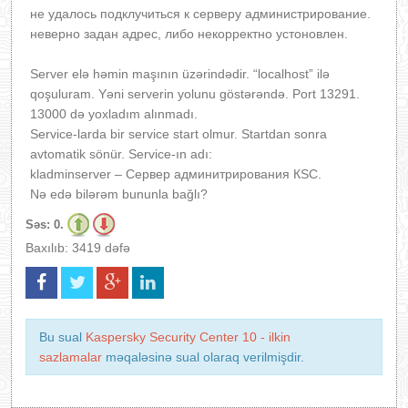
не удалось подклучиться к серверу администрирование.
неверно задан адрес, либо некорректно устоновлен.
Server elə həmin maşının üzərindədir. “localhost” ilə
qoşuluram. Yəni serverin yolunu göstərəndə. Port 13291.
13000 də yoxladım alınmadı.
Service-larda bir service start olmur. Startdan sonra
avtomatik sönür. Service-ın adı:
kladminserver – Сервер админитрирования КSC.
Nə edə bilərəm bununla bağlı?
Səs:
0.
Baxılıb: 3419 dəfə
Bu sual
Kaspersky Security Center 10 - ilkin
sazlamalar
məqaləsinə sual olaraq verilmişdir.