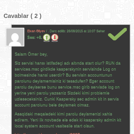
Cavablar ( 2 )
Elxan Əliyev
/ . Dərc edilib:
26/08/2015 at 10:07 Səhər
Səs:
+8.
Salam Ömər bəy,
Siz servisi hansı istifadəçi adı altında start olur? RUN da
services.msc girdikde kasperskynin servisinde Log on
bolmesinde hansi userdir? Bu servisin accountunun
parolunu deyismemisiniz ki tesadufen? Eger account
parolu deyiserse bunu service.msc girib servisde log on
yerine yeni parolu yazsaniz Sizdeki kimi problemle
uzleseceksiniz. Cunki Kaspersky sec admin kit in servis
account parolunu bele deyismek olmaz.
Asaqidaki meqaledeki kimi parolu deyismenizi xahis
edirem. Yeni ilk novbede ele edek ki kaspersky admin kit
local system account vasitesile start olsun.