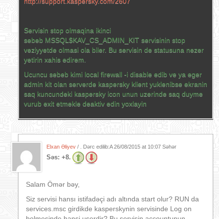
http://support.kaspersky.com/2607
Servisin stop olmaqina ikinci
sebeb MSSQL$KAV_CS_ADMIN_KIT servisinin stop
veziyyetde olmasi ola biler. Bu servisin de statusuna nezer
yetirin xahis edirem.
Ucuncu sebeb kimi local firewall -i disable edib ve ya eger
admin kit olan serverde kaspersky klient yuklenibse ekranin
saq kuncundeki kaspersky icon unun uzerinde saq duyme
vurub exit etmekle deaktiv edin yoxlayin
Elxan Əliyev
/ . Dərc edilib:A
26/08/2015 at 10:07 Səhər
Səs:
+8.
Salam Ömər bəy,
Siz servisi hansı istifadəçi adı altında start olur? RUN da
services.msc girdikde kasperskynin servisinde Log on
bolmesinde hansi userdir? Bu servisin accountunun