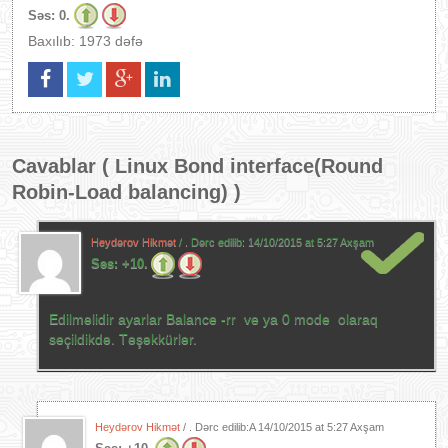
Səs:
0.
Baxılıb: 1973 dəfə
Cavablar (
Linux Bond interface(Round
Robin-Load balancing)
)
Heydərov Hikmət
/ . Dərc edilib:
14/10/2015 at 5:27 Axşam
Səs:
+10.
Edilməlidir ayarlar Balance -rr ve ya 0 mode olaraq
seçildikdə. Təşəkkürlər.
Heydərov Hikmət
/ . Dərc edilib:A
14/10/2015 at 5:27 Axşam