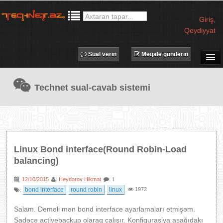
Giriş
,
Qeydiyyat
Sual verin
Məqalə göndərin
SUAL-CAVAB
Technet sual-cavab sistemi
TECHNET TV
MƏQALƏLƏR
İŞ ELANLARI
TƏDBİRLƏR
Linux Bond interface(Round Robin-Load
PROQRAMLAR
balancing)
AVADANLIQLAR
12/10/2015
Heydərov Hikmət
:
:
: 1
IT LÜĞƏT
bond interface
round robin
linux
1972
:
XƏBƏRLƏR
Salam. Deməli mən bond interface ayarlamaları etmişəm.
Sadəcə activebackup olaraq çalışır. Konfiqurasiya aşağıdakı