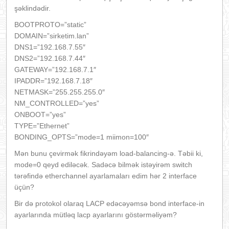
şəklindədir.
BOOTPROTO=”static”
DOMAIN=”sirketim.lan”
DNS1=”192.168.7.55″
DNS2=”192.168.7.44″
GATEWAY=”192.168.7.1″
IPADDR=”192.168.7.18″
NETMASK=”255.255.255.0″
NM_CONTROLLED=”yes”
ONBOOT=”yes”
TYPE=”Ethernet”
BONDING_OPTS=”mode=1 miimon=100″
Mən bunu çevirmək fikrindəyəm load-balancing-ə. Təbii ki,
mode=0 qeyd ediləcək. Sadəcə bilmək istəyirəm switch
tərəfində etherchannel ayarlamaları edim hər 2 interface
üçün?
Bir də protokol olaraq LACP edəcəyəmsə bond interface-in
ayarlarında mütləq lacp ayarlarını göstərməliyəm?