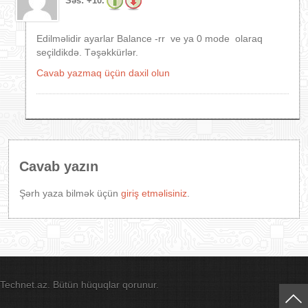
Səs:
+10.
Edilməlidir ayarlar Balance -rr ve ya 0 mode olaraq
seçildikdə. Təşəkkürlər.
Cavab yazmaq üçün daxil olun
Cavab yazın
Şərh yaza bilmək üçün
giriş etməlisiniz
.
Technet.az. Bütün hüquqlar qorunur.