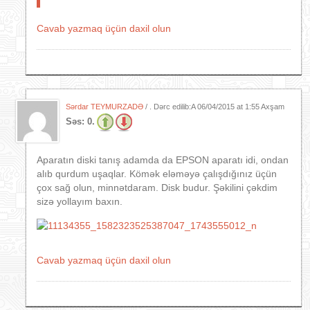
Cavab yazmaq üçün daxil olun
Sərdar TEYMURZADƏ
/ . Dərc edilib:A
06/04/2015 at 1:55 Axşam
Səs:
0.
Aparatın diski tanış adamda da EPSON aparatı idi, ondan
alıb qurdum uşaqlar. Kömək eləməyə çalışdığınız üçün
çox sağ olun, minnətdaram. Disk budur. Şəkilini çəkdim
sizə yollayım baxın.
Cavab yazmaq üçün daxil olun