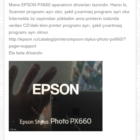
Mənə EPSON PX660 aparatının driverları lazımdır. Hansı ki,
Scanner programı ayrı olur, şəkil çıxarmaq programı ayrı olur.
İnternetdə öz saytından yüklədim ama printerin üstündə
verilən CD’dəki kimi printer programı ayrı, şəkil çıxartmaq
programı ayrı olmur.
http://epson.ru/catalog/printers/epson-stylus-photo-px660/?
page=support
Elə belə driverdır.