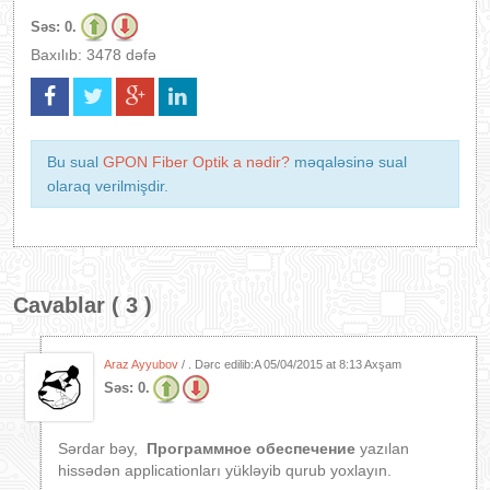
Səs:
0.
Baxılıb: 3478 dəfə
Bu sual
GPON Fiber Optik a nədir?
məqaləsinə sual
olaraq verilmişdir.
Cavablar ( 3 )
Araz Ayyubov
/ . Dərc edilib:A
05/04/2015 at 8:13 Axşam
Səs:
0.
Sərdar bəy,
Программное обеспечение
yazılan
hissədən applicationları yükləyib qurub yoxlayın.