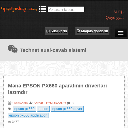
Giriş
,
Qeydiyyat
Sual verin
Məqalə göndərin
SUAL-CAVAB
Technet sual-cavab sistemi
TECHNET TV
MƏQALƏLƏR
İŞ ELANLARI
TƏDBİRLƏR
Mənə EPSON PX660 aparatının driverları
PROQRAMLAR
lazımdır
AVADANLIQLAR
05/04/2015
Sərdar TEYMURZADƏ
:
:
: 3
IT LÜĞƏT
epson px660
epson
epson px660 driver
:
epson px660 application
XƏBƏRLƏR
3477