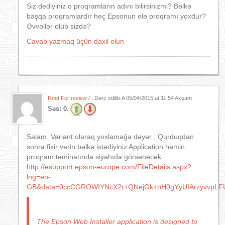
Siz dediyiniz o proqramların adını bilirsinizmi? Bəlkə
başqa proqramlardır heç Epsonun elə proqramı yoxdur?
Əvvəllər olub sizdə?
Cavab yazmaq üçün daxil olun
Root For review
/ . Dərc edilib:A
05/04/2015 at 11:54 Axşam
Səs:
0.
Salam. Variant olaraq yoxlamağa dəyər : Qurduqdan
sonra fikir verin bəlkə istədiyiniz Application həmin
proqram təminatında siyahıda görsənəcək:
http://esupport.epson-europe.com/FileDetails.aspx?
lng=en-
GB&data=0ccCGROWIYNcX2r+QNejGk+nH0gYyUfArzyvvpLF
The Epson Web Installer application is designed to