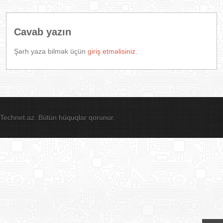
Cavab yazın
Şərh yaza bilmək üçün
giriş etməlisiniz
.
Technet.az. Bütün hüquqlar qorunur.