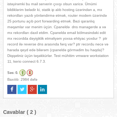
istəyirəmki bu mail serverin çıxışı olsun xaricə. Ümümi
bildiklərim belədir ki, statik ip alıb hosting üzərindən a, mx
rekordları yazıb yönləndirmə etmək, router modem üzərində
25 portunu açıb port forwarding etmək. Bəzi qaranlıq
məqamlar var mənim üçün. Cpaneldə dns managerde a və
mx rekordları daxil etdim. Cpaneldə email bölməsindəki edit
mx recordda dəyişiklik etməliyəm yoxsa ehtiyac yoxdur ? ptr
record ilə reverse dns arasında fərq var? ptr recordu necə və
harada qeyd edə bilərəm (cpaneldə görmədim bu haqda)?
Diqqətiniz üçün təşəkkürlər. Test mühitim vmware workstation
11, kerio connect 6.7.3.
Səs:
0.
Baxılıb: 2984 dəfə
Cavablar ( 2 )