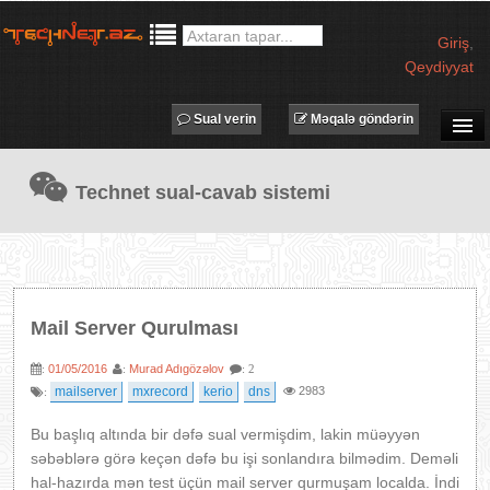
Giriş
,
Qeydiyyat
Sual verin
Məqalə göndərin
SUAL-CAVAB
Technet sual-cavab sistemi
TECHNET TV
MƏQALƏLƏR
İŞ ELANLARI
TƏDBİRLƏR
Mail Server Qurulması
PROQRAMLAR
01/05/2016
Murad Adıgözəlov
:
:
: 2
AVADANLIQLAR
mailserver
mxrecord
kerio
dns
2983
:
IT LÜĞƏT
Bu başlıq altında bir dəfə sual vermişdim, lakin müəyyən
XƏBƏRLƏR
səbəblərə görə keçən dəfə bu işi sonlandıra bilmədim. Deməli
hal-hazırda mən test üçün mail server qurmuşam localda. İndi