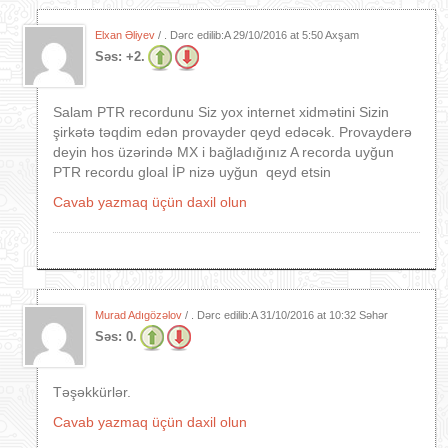
Elxan Əliyev
/ . Dərc edilib:A
29/10/2016 at 5:50 Axşam
Səs:
+2.
Salam PTR recordunu Siz yox internet xidmətini Sizin
şirkətə təqdim edən provayder qeyd edəcək. Provayderə
deyin hos üzərində MX i bağladığınız A recorda uyğun
PTR recordu gloal İP nizə uyğun qeyd etsin
Cavab yazmaq üçün daxil olun
Murad Adıgözəlov
/ . Dərc edilib:A
31/10/2016 at 10:32 Səhər
Səs:
0.
Təşəkkürlər.
Cavab yazmaq üçün daxil olun