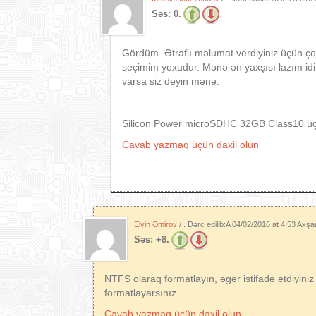
Səs:
0.
Gördüm. Ətraflı məlumat verdiyiniz üçün
seçimim yoxudur. Mənə ən yaxşısı lazım id
varsa siz deyin mənə.
Silicon Power microSDHC 32GB Class10 üç
Cavab yazmaq üçün daxil olun
Elvin Əmirov
/ . Dərc edilib:A
04/02/2016 at 4:53 Axş
Səs:
+8.
NTFS olaraq formatlayın, əgər istifadə etdiyini
formatlayarsınız.
Cavab yazmaq üçün daxil olun