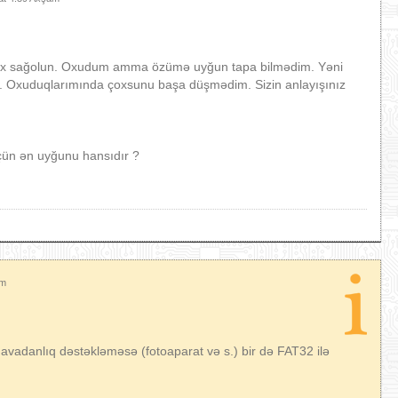
 çox sağolun. Oxudum amma özümə uyğun tapa bilmədim. Yəni
i. Oxuduqlarımında çoxsunu başa düşmədim. Sizin anlayışınız
ün ən uyğunu hansıdır ?
am
z avadanlıq dəstəkləməsə (fotoaparat və s.) bir də FAT32 ilə