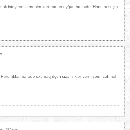
ilmək istəyirəmki mənim kartıma ən uyğun hansıdır. Hansını seçib
am
 Fərqlilikləri barədə oxumaq üçün sizə linklər vermişəm, zəhmət
at 4:39 Axşam