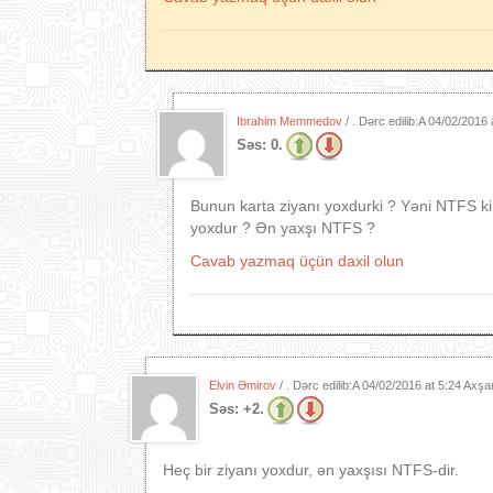
Ibrahim Memmedov
/ . Dərc edilib:A
04/02/2016 
Səs:
0.
Bunun karta ziyanı yoxdurki ? Yəni NTFS 
yoxdur ? Ən yaxşı NTFS ?
Cavab yazmaq üçün daxil olun
Elvin Əmirov
/ . Dərc edilib:A
04/02/2016 at 5:24 Axş
Səs:
+2.
Heç bir ziyanı yoxdur, ən yaxşısı NTFS-dir.