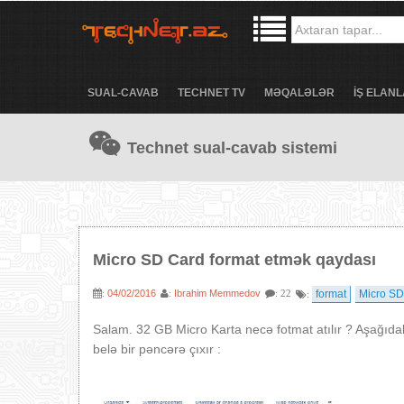
SUAL-CAVAB
TECHNET TV
MƏQALƏLƏR
İŞ ELANL
Technet sual-cavab sistemi
Micro SD Card format etmək qaydası
04/02/2016
Ibrahim Memmedov
format
Micro SD
:
:
: 22
:
Salam. 32 GB Micro Karta necə fotmat atılır ? Aşağıd
belə bir pəncərə çıxır :