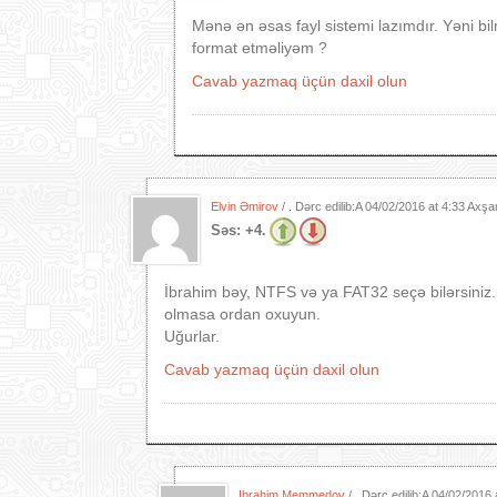
Mənə ən əsas fayl sistemi lazımdır. Yəni b
format etməliyəm ?
Cavab yazmaq üçün daxil olun
Elvin Əmirov
/ . Dərc edilib:A
04/02/2016 at 4:33 Axş
Səs:
+4.
İbrahim bəy, NTFS və ya FAT32 seçə bilərsiniz.
olmasa ordan oxuyun.
Uğurlar.
Cavab yazmaq üçün daxil olun
Ibrahim Memmedov
/ . Dərc edilib:A
04/02/2016 