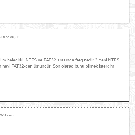
at 5:56 Axşam
m belədirki. NTFS və FAT32 arasında fərq nədir ? Yəni NTFS
 nəyi FAT32-dən üstündür. Son olaraq bunu bilmək istərdim.
0:32 Axşam