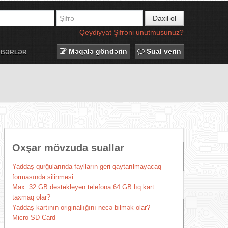
Daxil ol
Qeydiyyat
Şifrəni unutmusunuz?
Məqalə göndərin
Sual verin
ƏBƏRLƏR
Oxşar mövzuda suallar
Yaddaş qurğularında faylların geri qaytarılmayacaq
formasında silinməsi
Max. 32 GB dəstəkləyən telefona 64 GB lıq kart
taxmaq olar?
Yaddaş kartının originallığını necə bilmək olar?
Micro SD Card