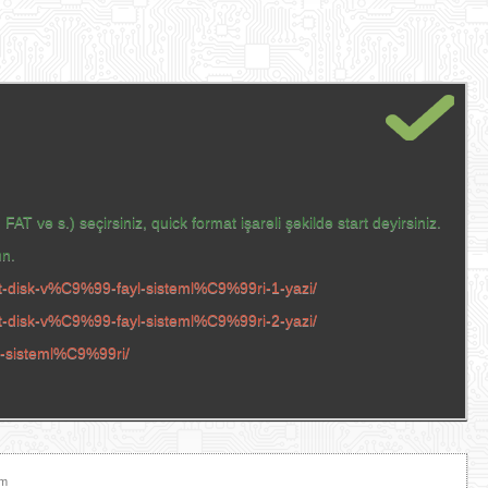
AT və s.) seçirsiniz, quick format işarəli şəkildə start deyirsiniz.
ın.
t-disk-v%C9%99-fayl-sisteml%C9%99ri-1-yazi/
t-disk-v%C9%99-fayl-sisteml%C9%99ri-2-yazi/
yl-sisteml%C9%99ri/
am