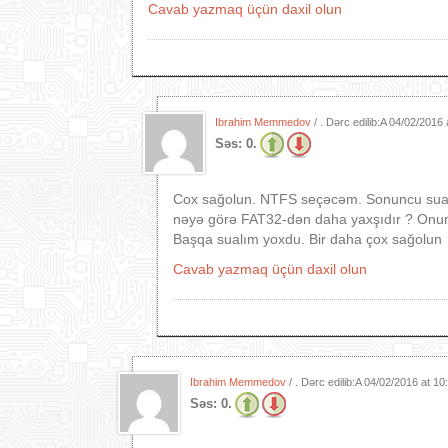
Cavab yazmaq üçün daxil olun
Ibrahim Memmedov
/ . Dərc edilib:A
04/02/2016 
Səs:
0.
Cox sağolun. NTFS seçəcəm. Sonuncu sualı
nəyə görə FAT32-dən daha yaxşıdır ? Onun
Başqa sualım yoxdu. Bir daha çox sağolun
Cavab yazmaq üçün daxil olun
Ibrahim Memmedov
/ . Dərc edilib:A
04/02/2016 at 1
Səs:
0.