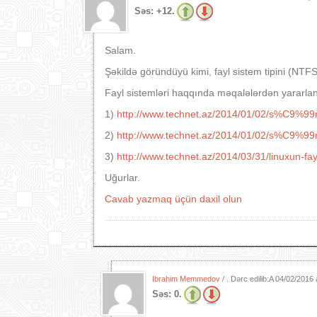
Səs:
+12.
Salam.
Şəkildə göründüyü kimi, fayl sistem tipini (NTFS, 
Fayl sistemləri haqqında məqalələrdən yararlan
1)
http://www.technet.az/2014/01/02/s%C9%99r
2)
http://www.technet.az/2014/01/02/s%C9%99r
3)
http://www.technet.az/2014/03/31/linuxun-fa
Uğurlar.
Cavab yazmaq üçün daxil olun
Ibrahim Memmedov
/ . Dərc edilib:A
04/02/2016 
Səs:
0.