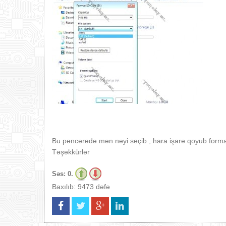
Bu pəncərədə mən nəyi seçib , hara işarə qoyub forma
Təşəkkürlər
Səs:
0.
Baxılıb: 9473 dəfə