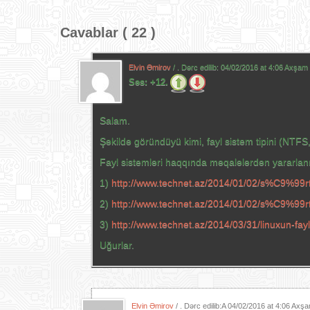
Cavablar ( 22 )
Elvin Əmirov
/ . Dərc edilib:
04/02/2016 at 4:06 Axşam
Səs:
+12.
Salam.
Şəkildə göründüyü kimi, fayl sistem tipini (NTFS, F
Fayl sistemləri haqqında məqalələrdən yararlan
1)
http://www.technet.az/2014/01/02/s%C9%99r
2)
http://www.technet.az/2014/01/02/s%C9%99r
3)
http://www.technet.az/2014/03/31/linuxun-fa
Uğurlar.
Elvin Əmirov
/ . Dərc edilib:A
04/02/2016 at 4:06 Axş