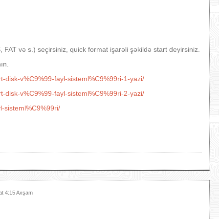
FAT və s.) seçirsiniz, quick format işarəli şəkildə start deyirsiniz.
ın.
t-disk-v%C9%99-fayl-sisteml%C9%99ri-1-yazi/
t-disk-v%C9%99-fayl-sisteml%C9%99ri-2-yazi/
yl-sisteml%C9%99ri/
at 4:15 Axşam