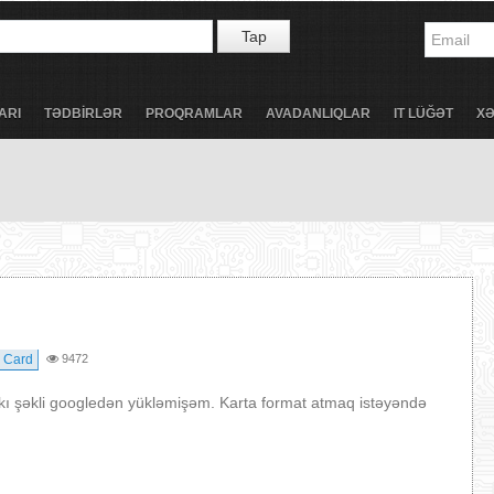
Tap
ARI
TƏDBİRLƏR
PROQRAMLAR
AVADANLIQLAR
IT LÜĞƏT
X
 Card
9472
akı şəkli googledən yükləmişəm. Karta format atmaq istəyəndə