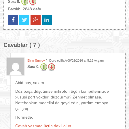
Səs:
0.
Baxılıb: 2848 dəfə
Cavablar ( 7 )
Elvin Əmirov
/ . Dərc edilib:A
09/02/2016 at 5:15 Axşam
Səs:
0.
Abid bəy, salam.
Düz başa düşdümsə mikrofon üçün kompüterinizdə
xüsusi port yoxdur, düzdürmü? Zəhmət olmasa,
Notebookun modelini də qeyd edin, yardım etməyə
çalışaq.
Hörmətlə,
Cavab yazmaq üçün daxil olun