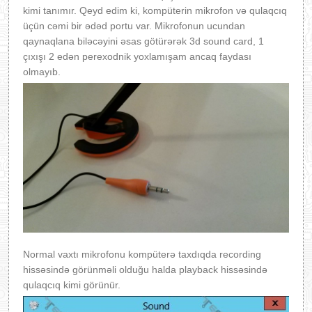
kimi tanımır. Qeyd edim ki, kompüterin mikrofon və qulaqcıq
üçün cəmi bir ədəd portu var. Mikrofonun ucundan
qaynaqlana biləcəyini əsas götürərək 3d sound card, 1
çıxışı 2 edən perexodnik yoxlamışam ancaq faydası
olmayıb.
Normal vaxtı mikrofonu kompüterə taxdıqda recording
hissəsində görünməli olduğu halda playback hissəsində
qulaqcıq kimi görünür.