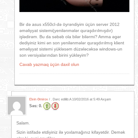
Bir də asus x550cl-də öyrəndiyim üçün server 2012
əməliyyat sistemi(yenilənmələr quraşdırılmışdır)
işlədirəm. Bu da səbəb ola bilər bilərmi? Amma əgər
dediyiniz kimi ən son yenilənmələr quraşdırılmış klient
əməliyyat sistemi yükləsəm düzələcəksə windows-un
son versiyalarından birini yükləyim?
Cavab yazmaq üçün daxil olun
Elvin Əmirov
/ . Dərc edilib:A
10/02/2016 at 5:49 Axşam
Səs:
0.
Salam.
Sizin istifadə etdiyiniz ilə yoxlamağınız kifayətdir. Demək