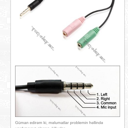
Güman edirəm ki, məlumatlar problemin həllində