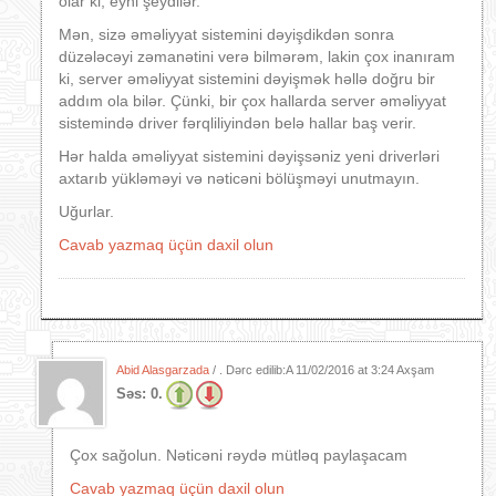
olar ki, eyni şeydilər.
Mən, sizə əməliyyat sistemini dəyişdikdən sonra
düzələcəyi zəmanətini verə bilmərəm, lakin çox inanıram
ki, server əməliyyat sistemini dəyişmək həllə doğru bir
addım ola bilər. Çünki, bir çox hallarda server əməliyyat
sistemində driver fərqliliyindən belə hallar baş verir.
Hər halda əməliyyat sistemini dəyişsəniz yeni driverləri
axtarıb yükləməyi və nəticəni bölüşməyi unutmayın.
Uğurlar.
Cavab yazmaq üçün daxil olun
Abid Alasgarzada
/ . Dərc edilib:A
11/02/2016 at 3:24 Axşam
Səs:
0.
Çox sağolun. Nəticəni rəydə mütləq paylaşacam
Cavab yazmaq üçün daxil olun