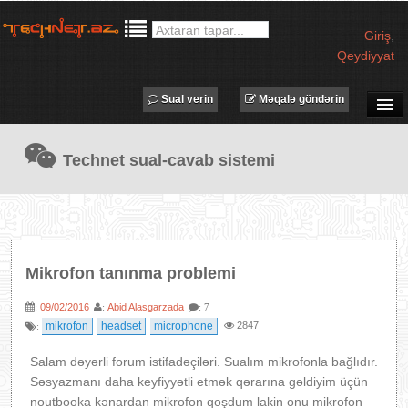
Giriş
,
Qeydiyyat
Sual verin
Məqalə göndərin
SUAL-CAVAB
Technet sual-cavab sistemi
TECHNET TV
MƏQALƏLƏR
İŞ ELANLARI
TƏDBİRLƏR
Mikrofon tanınma problemi
PROQRAMLAR
09/02/2016
Abid Alasgarzada
:
:
: 7
AVADANLIQLAR
mikrofon
headset
microphone
2847
:
IT LÜĞƏT
Salam dəyərli forum istifadəçiləri. Sualım mikrofonla bağlıdır.
XƏBƏRLƏR
Səsyazmanı daha keyfiyyətli etmək qərarına gəldiyim üçün
noutbooka kənardan mikrofon qoşdum lakin onu mikrofon