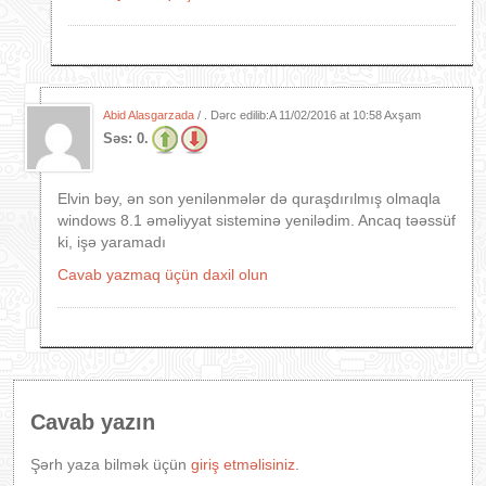
Abid Alasgarzada
/ . Dərc edilib:A
11/02/2016 at 10:58 Axşam
Səs:
0.
Elvin bəy, ən son yenilənmələr də quraşdırılmış olmaqla
windows 8.1 əməliyyat sisteminə yenilədim. Ancaq təəssüf
ki, işə yaramadı
Cavab yazmaq üçün daxil olun
Cavab yazın
Şərh yaza bilmək üçün
giriş etməlisiniz
.