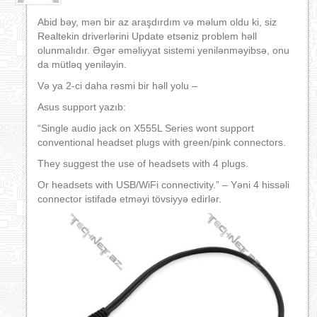
Abid bəy, mən bir az araşdırdım və məlum oldu ki, siz
Realtekin driverlərini Update etsəniz problem həll
olunmalıdır. Əgər əməliyyat sistemi yenilənməyibsə, onu
da mütləq yeniləyin.
Və ya 2-ci daha rəsmi bir həll yolu –
Asus support yazıb:
“Single audio jack on X555L Series wont support
conventional headset plugs with green/pink connectors.
They suggest the use of headsets with 4 plugs.
Or headsets with USB/WiFi connectivity.” – Yəni 4 hissəli
connector istifadə etməyi tövsiyyə edirlər.