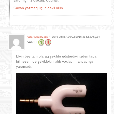
yardımçınız olacaq. Uğurlar.
Cavab yazmaq üçün daxil olun
Abid Alasgarzada
/ . Dərc edilib:A
09/02/2016 at 8:33 Axşam
Səs:
0.
Elvin bəy tam olaraq şəkildə göstərdiyinizdən tapa
bilməsəm də şəkildəkini alıb yoxladım ancaq işə
yaramadı.