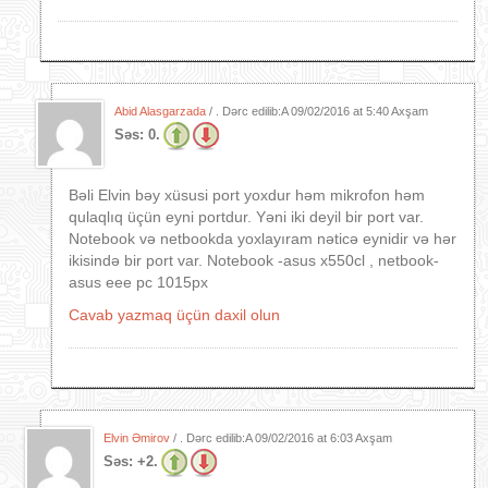
Abid Alasgarzada
/ . Dərc edilib:A
09/02/2016 at 5:40 Axşam
Səs:
0.
Bəli Elvin bəy xüsusi port yoxdur həm mikrofon həm
qulaqlıq üçün eyni portdur. Yəni iki deyil bir port var.
Notebook və netbookda yoxlayıram nəticə eynidir və hər
ikisində bir port var. Notebook -asus x550cl , netbook-
asus eee pc 1015px
Cavab yazmaq üçün daxil olun
Elvin Əmirov
/ . Dərc edilib:A
09/02/2016 at 6:03 Axşam
Səs:
+2.