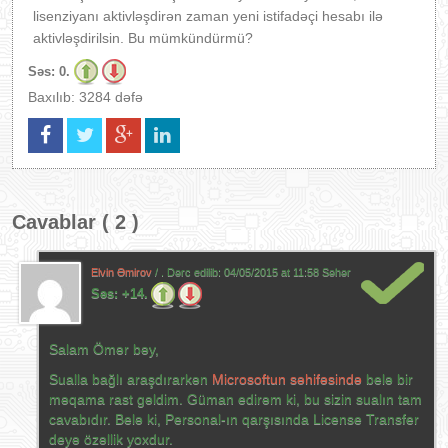
lisenziyanı aktivləşdirən zaman yeni istifadəçi hesabı ilə
aktivləşdirilsin. Bu mümkündürmü?
Səs:
0.
Baxılıb: 3284 dəfə
Cavablar ( 2 )
Elvin Əmirov
/ . Dərc edilib:
04/05/2015 at 11:58 Səhər
Səs:
+14.
Salam Ömər bəy,
Sualla bağlı araşdırarkən
Microsoftun səhifəsində
belə bir
məqama rast gəldim. Güman edirəm ki, bu sizin sualın tam
cavabıdır. Belə ki, Personal-ın qarşısında License Transfer
deyə özəllik yoxdur.