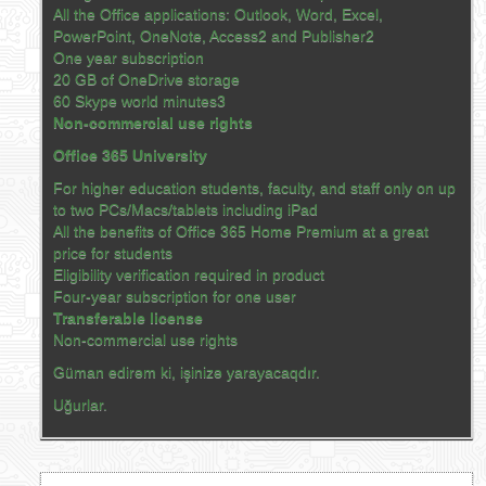
All the Office applications: Outlook, Word, Excel,
PowerPoint, OneNote, Access2 and Publisher2
One year subscription
20 GB of OneDrive storage
60 Skype world minutes3
Non-commercial use rights
Office 365 University
For higher education students, faculty, and staff only on up
to two PCs/Macs/tablets including iPad
All the benefits of Office 365 Home Premium at a great
price for students
Eligibility verification required in product
Four-year subscription for one user
Transferable license
Non-commercial use rights
Güman edirəm ki, işinizə yarayacaqdır.
Uğurlar.