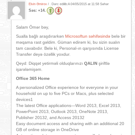
Elvin Əmirov
/ . Dərc edilib:A
04/05/2015 at 11:58 Səhər
Səs:
+14.
Salam Ömər bəy,
Sualla bağlı araşdırarkən
Microsoftun səhifəsində
belə bir
məqama rast gəldim. Güman edirəm ki, bu sizin sualın
tam cavabıdır. Belə ki, Personal-ın qarşısında License
Transfer deyə özəllik yoxdur.
Qeyd: Diqqət yetirməli olduqlarınızı
QALIN
şiriftlə
işarələmişəm.
Office 365 Home
A personalized Office experience for everyone in your
household on up to five PCs or Macs, plus selected
devices1
The latest Office applications—Word 2013, Excel 2013,
PowerPoint 2013, Outlook 2013, OneNote 2013,
Publisher 20132, and Access 20132
Easy document access and sharing with an additional 20
GB of online storage in OneDrive