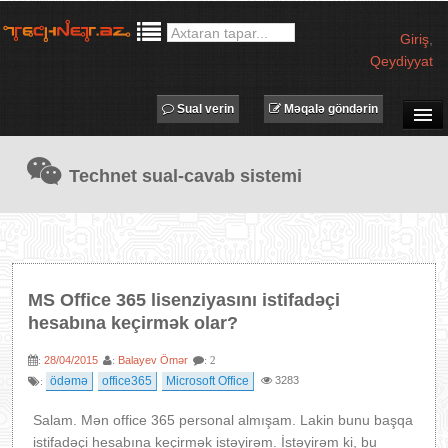
Giriş
,
Qeydiyyat
Sual verin
Məqalə göndərin
SUAL-CAVAB
Technet sual-cavab sistemi
TECHNET TV
MƏQALƏLƏR
İŞ ELANLARI
TƏDBİRLƏR
MS Office 365 lisenziyasını istifadəçi
PROQRAMLAR
hesabına keçirmək olar?
AVADANLIQLAR
28/04/2015
Balayev Ömər
:
:
: 2
IT LÜĞƏT
ödəmə
office365
Microsoft Office
3283
:
XƏBƏRLƏR
Salam. Mən office 365 personal almışam. Lakin bunu başqa
istifadəçi hesabına keçirmək istəyirəm. İstəyirəm ki, bu