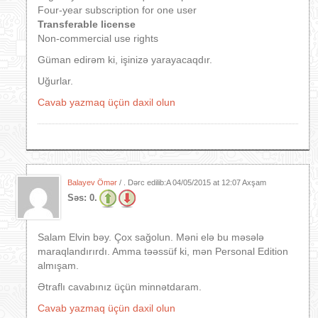
Four-year subscription for one user
Transferable license
Non-commercial use rights
Güman edirəm ki, işinizə yarayacaqdır.
Uğurlar.
Cavab yazmaq üçün daxil olun
Balayev Ömər
/ . Dərc edilib:A
04/05/2015 at 12:07 Axşam
Səs:
0.
Salam Elvin bəy. Çox sağolun. Məni elə bu məsələ
maraqlandırırdı. Amma təəssüf ki, mən Personal Edition
almışam.
Ətraflı cavabınız üçün minnətdaram.
Cavab yazmaq üçün daxil olun