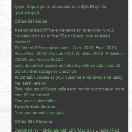
Qeyd: Diqqət yetirməli olduqlarınızı
QALIN
şiriftlə
işarələmişəm.
Office 365 Home
A personalized Office experience for everyone in your
household on up to five PCs or Macs, plus selected
devices1
The latest Office applications—Word 2013, Excel 2013,
PowerPoint 2013, Outlook 2013, OneNote 2013, Publisher
20132, and Access 20132
Easy document access and sharing with an additional 20
GB of online storage in OneDrive
Automatic updates so your customers will always be using
the latest version
Sixty minutes of Skype calls each month to phones in more
than 60 countries3
One-year subscription
Transferable license
Non-commercial use rights
Office 365 Personal
Designed for individuals with 1PC/Mac plus 1 tablet/iPad