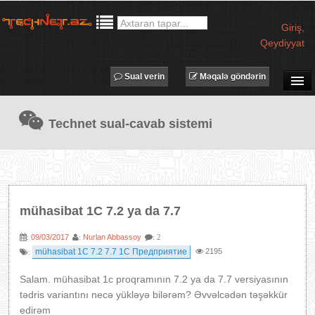
Giriş
,
Qeydiyyat
Sual verin
Məqalə göndərin
SUAL-CAVAB
Technet sual-cavab sistemi
TECHNET TV
MƏQALƏLƏR
İŞ ELANLARI
TƏDBİRLƏR
mühasibat 1C 7.2 ya da 7.7
PROQRAMLAR
09/03/2017
Nurlan Abbassoy
:
:
: 2
AVADANLIQLAR
mühasibat 1C 7.2 7.7 1C Предприятие
2195
:
IT LÜĞƏT
Salam. mühasibat 1c proqramının 7.2 ya da 7.7 versiyasının
XƏBƏRLƏR
tədris variantını necə yükləyə bilərəm? Əvvəlcədən təşəkkür
edirəm