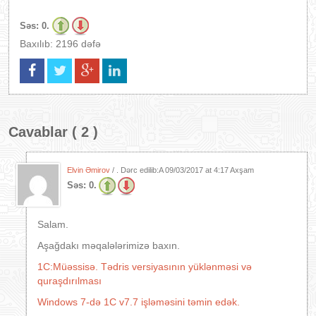
Səs:
0.
Baxılıb: 2196 dəfə
Cavablar ( 2 )
Elvin Əmirov
/ . Dərc edilib:A
09/03/2017 at 4:17 Axşam
Səs:
0.
Salam.
Aşağdakı məqalələrimizə baxın.
1C:Müəssisə. Tədris versiyasının yüklənməsi və
quraşdırılması
Windows 7-də 1C v7.7 işləməsini təmin edək.