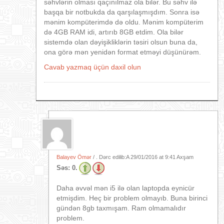
səhvlərin olması qaçınılmaz ola bilər. Bu səhv ilə
başqa bir notbukda da qarşılaşmışdım. Sonra isə
mənim kompüterimdə də oldu. Mənim kompüterim
də 4GB RAM idi, artırıb 8GB etdim. Ola bilər
sistemdə olan dəyişikliklərin təsiri olsun buna da,
ona görə mən yenidən format etməyi düşünürəm.
Cavab yazmaq üçün daxil olun
Balayev Ömər
/ . Dərc edilib:A
29/01/2016 at 9:41 Axşam
Səs:
0.
Daha əvvəl mən i5 ilə olan laptopda eynicür
etmişdim. Heç bir problem olmayıb. Buna birinci
gündən 8gb taxmışam. Ram olmamalıdır
problem.