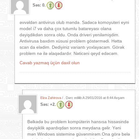
Səs:
0.
əvvəldən antivirus olub məndə. Sadəcə komoyuteri eyni
model i7 və daha çox tutumlu batareyası olana
dəyişdikdən sonra oldu. Onda driveri yeniləmişdim.
Antivirusa baxdım xüsusi problem göstərmədi. Hətta
scan da elədim. Dediyiniz variantı yoxlayacam. Görək
problem nə ilə əlaqədardır. Nəticəni qeyd edəcəm.
Cavab yazmaq üçün daxil olun
Elza Zahirova
/ . Dərc edilib:A
29/01/2016 at 8:44 Axşam
Səs:
+2.
Bəlkədə bu problem kompüterin hansısa hissəsində
dəyişiklik apardıqdan sonra meydana gəlir. Yəni
mən Windows sisteminə güvənmirəm.Ona görə belə