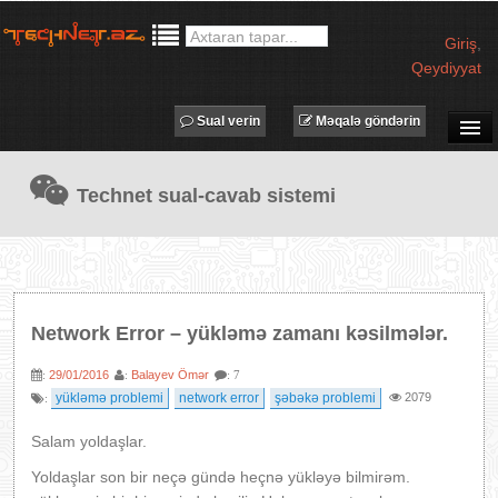
Giriş
,
Qeydiyyat
Sual verin
Məqalə göndərin
SUAL-CAVAB
Technet sual-cavab sistemi
TECHNET TV
MƏQALƏLƏR
İŞ ELANLARI
TƏDBİRLƏR
Network Error – yükləmə zamanı kəsilmələr.
PROQRAMLAR
29/01/2016
Balayev Ömər
:
:
: 7
AVADANLIQLAR
yükləmə problemi
network error
şəbəkə problemi
2079
:
IT LÜĞƏT
Salam yoldaşlar.
XƏBƏRLƏR
Yoldaşlar son bir neçə gündə heçnə yükləyə bilmirəm.