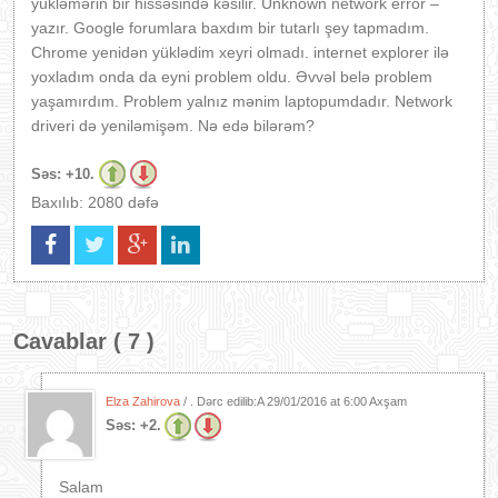
yükləmərin bir hissəsində kəsilir. Unknown network error –
yazır. Google forumlara baxdım bir tutarlı şey tapmadım.
Chrome yenidən yüklədim xeyri olmadı. internet explorer ilə
yoxladım onda da eyni problem oldu. Əvvəl belə problem
yaşamırdım. Problem yalnız mənim laptopumdadır. Network
driveri də yeniləmişəm. Nə edə bilərəm?
Səs:
+10.
Baxılıb: 2080 dəfə
Cavablar ( 7 )
Elza Zahirova
/ . Dərc edilib:A
29/01/2016 at 6:00 Axşam
Səs:
+2.
Salam