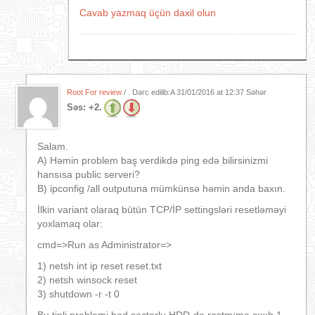
Cavab yazmaq üçün daxil olun
Root For review
/ . Dərc edilib:A
31/01/2016 at 12:37 Səhər
Səs:
+2.
Salam.
A) Həmin problem baş verdikdə ping edə bilirsinizmi
hansısa public serveri?
B) ipconfig /all outputuna mümkünsə həmin anda baxın.
İlkin variant olaraq bütün TCP/İP settingsləri resetləməyi
yoxlamaq olar:
cmd=>Run as Administrator=>
1) netsh int ip reset reset.txt
2) netsh winsock reset
3) shutdown -r -t 0