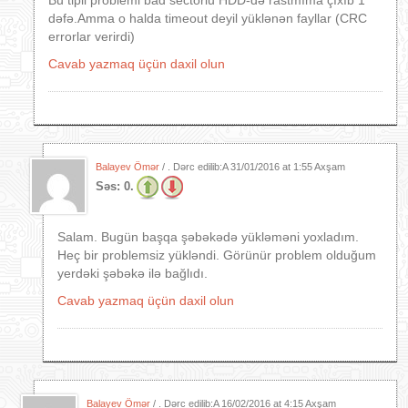
Bu tipli problemi bad sectorlu HDD-də rastmıma çıxıb 1
dəfə.Amma o halda timeout deyil yüklənən fayllar (CRC
errorlar verirdi)
Cavab yazmaq üçün daxil olun
Balayev Ömər
/ . Dərc edilib:A
31/01/2016 at 1:55 Axşam
Səs:
0.
Salam. Bugün başqa şəbəkədə yükləməni yoxladım.
Heç bir problemsiz yükləndi. Görünür problem olduğum
yerdəki şəbəkə ilə bağlıdı.
Cavab yazmaq üçün daxil olun
Balayev Ömər
/ . Dərc edilib:A
16/02/2016 at 4:15 Axşam