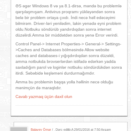
ƏS əgər Windows 8 və ya 8.1-dirsə, məndə bu problemlə
qarşılaşmışam. Antivirus proqramı yükləyəndən sonra
belə bir problem ortaya çıxdı. İndi necə həll edəcəyimi
bilmirəm. Driver-ləri yenilədim, lakin yenədə eyni problem
oldu.Notbuku söndürüb yandırdıqdan sonra internet
düzəlirdi.Amma bir müddətdən sonra yenə Error verirdi.
Control Panel-> Internet Properties-> General-> Settings-
>Caches and Databases bölməsində Allow website
caches and databases-i yığışdırdıqdan sonra düzəldi,
amma notbukda brovserlərdən istifadə edərkən yadda
saxladığım parol və loginlər notbuku söndürdükdən sonra
itirdi. Səbəbidə keşləməni durdurmağımdır.
Amma bu problemin başqa yolla həllinin necə olduğu
mənimçün də maraqlıdır.
Cavab yazmaq üçün daxil olun
Balayev Ömər
/ . Dərc edilib:A
29/01/2016 at 7:50 Axşam