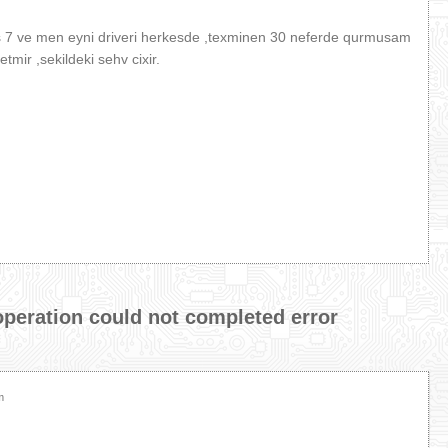
s 7 ve men eyni driveri herkesde ,texminen 30 neferde qurmusam
mir ,sekildeki sehv cixir.
operation could not completed error
m