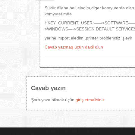
Şükür Allaha həll elədim,digər komyuterdə olan 
komyuterimdə
HKEY_CURRENT_USER ——>SOFTWARE——
>WINDOWS—->SESSION DEFAULT SERVICE
yerinə import elədim ,printer problemsiz işləyir
Cavab yazmaq üçün daxil olun
Cavab yazın
Şərh yaza bilmək üçün
giriş etməlisiniz
.