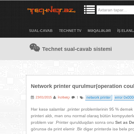
SUAL-CAVAB
TECHNET TV
MƏQALƏLƏR
İŞ ELANL
Technet sual-cavab sistemi
Network printer qurulmur(operation cou
23/01/2015
İnzibatçı
network printer
error 0x00
:
:
: 1
:
Hər kəsə salamlar ,printer problemlərinin 95 % demək 
printeri aldı, mən onu normal olaraq bütün kompyuter
problem var .Printer qurulduqdan sonra onu
Set as De
görunsə də print eləmir .Bir digər printerdə isə belə pr