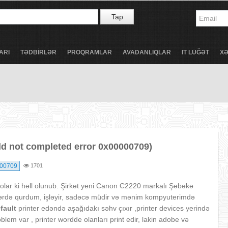
Tap
ARI
TƏDBİRLƏR
PROQRAMLAR
AVADANLIQLAR
IT LÜĞƏT
X
ld not completed error 0x00000709)
000709
1701
olar ki həll olunub. Şirkət yeni Canon C2220 markalı Şəbəkə
lərdə qurdum, işləyir, sadəcə müdir və mənim kompyuterimdə
fault
printer edəndə aşağıdakı səhv çıxır ,printer devices yerində
oblem var , printer wordde olanları print edir, lakin adobe və