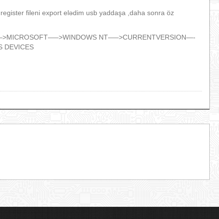
register fileni export elədim usb yaddaşa ,daha sonra öz
>MICROSOFT—–>WINDOWS NT—–>CURRENTVERSION—-
S DEVICES