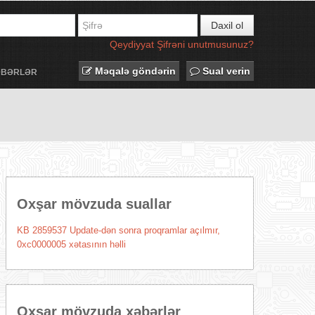
Daxil ol
Qeydiyyat
Şifrəni unutmusunuz?
Məqalə göndərin
Sual verin
ƏBƏRLƏR
Oxşar mövzuda suallar
KB 2859537 Update-dən sonra proqramlar açılmır,
0xc0000005 xətasının həlli
Oxşar mövzuda xəbərlər