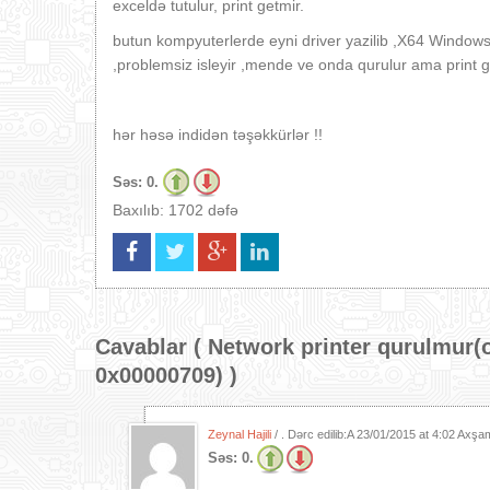
exceldə tutulur, print getmir.
butun kompyuterlerde eyni driver yazilib ,X64 Window
,problemsiz isleyir ,mende ve onda qurulur ama print get
hər həsə indidən təşəkkürlər !!
Səs:
0.
Baxılıb: 1702 dəfə
Cavablar (
Network printer qurulmur(
0x00000709)
)
Zeynal Hajili
/ . Dərc edilib:A
23/01/2015 at 4:02 Axşa
Səs:
0.