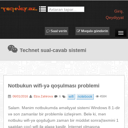
Giriş
,
Qeydiyyat
Sual verin
Məqalə göndərin
SUAL-CAVAB
Technet sual-cavab sistemi
TECHNET TV
MƏQALƏLƏR
İŞ ELANLARI
TƏDBİRLƏR
Notbukun wifi-yə qoşulması problemi
PROQRAMLAR
06/01/2016
Elza Zahirova
wifi
notebook
4584
:
:
: 6
:
AVADANLIQLAR
IT LÜĞƏT
Salam. Mənim notbukumda əməliyyat sistemi Windows 8.1-dir
və son zamanlar bir problemlə üzləşirəm. Belə ki, mən
XƏBƏRLƏR
notbuku wifi-yə qoşduğum zaman bir müddət sonra(təxmini 1
saatdan çox)
wifi ilə əlaqə kəsilir. İnternet olmasına