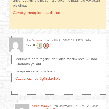
driver deaktiv etdim. sonra problem olmadi ele yoxlasan
pis olmaz:)
Cavab yazmaq üçün daxil olun
Elza Zahirova
/ . Dərc edilib:A
07/01/2016 at 12:39 Səhər
Səs:
0.
Məlumata görə təşəkkürlər, lakin mənim notbukumda
Bluetooth yoxdur.
Başqa nə səbəb ola bilər?
Cavab yazmaq üçün daxil olun
Kənan Rzayev
/ . Dərc edilib:A
07/01/2016 at 9:26 Səhər