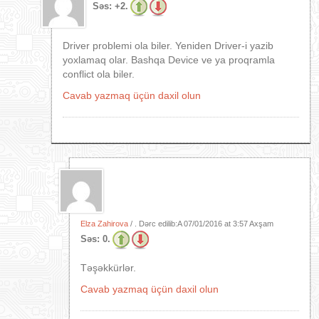
Səs:
+2.
Driver problemi ola biler. Yeniden Driver-i yazib
yoxlamaq olar. Bashqa Device ve ya proqramla
conflict ola biler.
Cavab yazmaq üçün daxil olun
Elza Zahirova
/ . Dərc edilib:A
07/01/2016 at 3:57 Axşam
Səs:
0.
Təşəkkürlər.
Cavab yazmaq üçün daxil olun