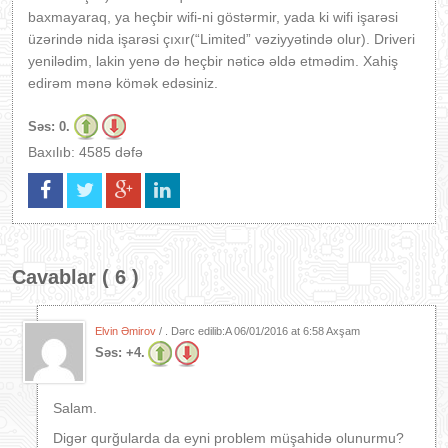
baxmayaraq, ya heçbir
wifi-ni göstərmir, yada ki
wifi işarəsi
üzərində nida işarəsi çıxır(“Limited” vəziyyətində olur). Driveri
yenilədim, lakin yenə də heçbir nəticə əldə etmədim. Xahiş
edirəm mənə kömək edəsiniz.
Səs:
0.
Baxılıb: 4585 dəfə
Cavablar ( 6 )
Elvin Əmirov
/ . Dərc edilib:A
06/01/2016 at 6:58 Axşam
Səs:
+4.
Salam.
Digər qurğularda da eyni problem müşahidə olunurmu?