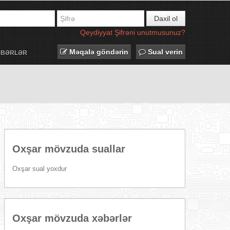
Daxil ol
Qeydiyyat
Şifrəni unutmusunuz?
Məqalə göndərin
Sual verin
ƏBƏRLƏR
Oxşar mövzuda suallar
Oxşar sual yoxdur
Oxşar mövzuda xəbərlər