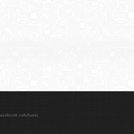
acebook səhifəmiz