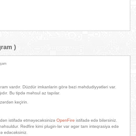
qram
)
xşam
qram vardır. Düzdür imkanlarin görə bəzi məhdudiyyətləri var.
ğıdır. Bu tipdə məhsul az tapılar.
ərdən keçirin.
ndən istifadə etməyəcəksinizə
OpenFire
istifadə edə bilərsiniz.
əhsuldur. Redfire kimi plugin-lər var əgər tam inteqrasiya edə
də edəcəksiniz.