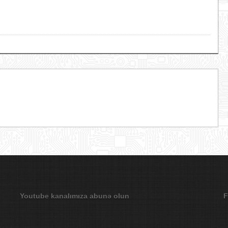
Youtube kanalımıza abunə olun
F