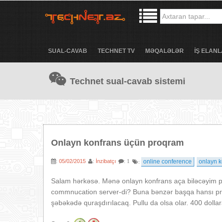
SUAL-CAVAB
TECHNET TV
MƏQALƏLƏR
İŞ ELANL
Technet sual-cavab sistemi
Onlayn konfrans üçün proqram
05/02/2015
İnzibatçı
online conference
onlayn k
:
:
: 1
:
Salam hərkəsə. Mənə onlayn konfrans aça biləcəyim pr
commnucation server-di? Buna bənzər başqa hansı pro
şəbəkədə quraşdırılacaq. Pullu da olsa olar. 400 doll