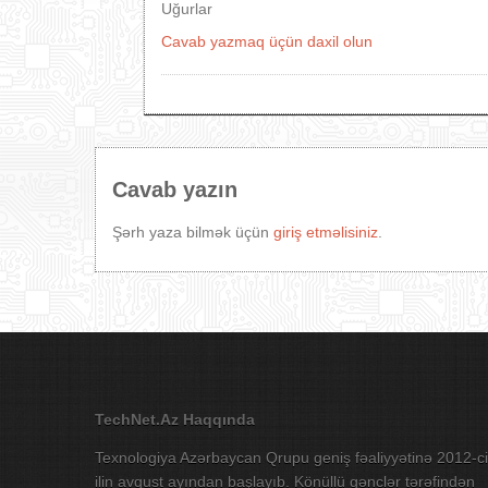
Uğurlar
Cavab yazmaq üçün daxil olun
Cavab yazın
Şərh yaza bilmək üçün
giriş etməlisiniz
.
TechNet.Az Haqqında
Texnologiya Azərbaycan Qrupu geniş fəaliyyətinə 2012-ci
ilin avqust ayından başlayıb. Könüllü gənclər tərəfindən