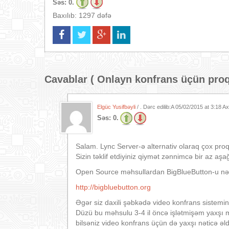
Səs:
0.
Baxılıb: 1297 dəfə
Cavablar (
Onlayn konfrans üçün pro
Elgüc Yusifbəyli
/ . Dərc edilib:A
05/02/2015 at 3:18 A
Səs:
0.
Salam. Lync Server-ə alternativ olaraq çox pro
Sizin təklif etdiyiniz qiymət zənnimcə bir az aşa
Open Source məhsullardan BigBlueButton-u nəz
http://bigbluebutton.org
Əgər siz daxili şəbkədə video konfrans sistemi
Düzü bu məhsulu 3-4 il öncə işlətmişəm yaxşı m
bilsəniz video konfrans üçün də yaxşı nəticə əl