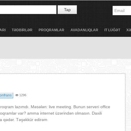
Tap
ARI
TƏDBİRLƏR
PROQRAMLAR
AVADANLIQLAR
IT LÜĞƏT
X
onfrans
1296
oqram lazımdı. Məsələn: live meeting. Bunun serveri office
qramlar var? amma internet üzərindən olmasın. Daxili
ara qədər. Təşəkkür edirəm