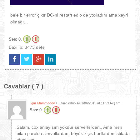
belə bir error çıxır DC-ni restart edib də yoxladım ama xeyri
olmadı…
Səs:
0.
Baxılıb: 3473 dəfə
Cavablar ( 7 )
Ilgar Mammadov
/ . Dərc edilib:A
01/06/2015 at 11:53 Axşam
Səs:
0.
Salam, çox anlayışım yoxdur serverlərdən.. Ama mən
bilən parolda simvollardan, böyük-kiçik hərflərdən istifadə
etməlisən..