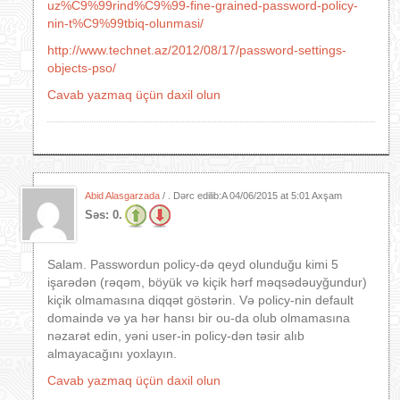
uz%C9%99rind%C9%99-fine-grained-password-policy-
nin-t%C9%99tbiq-olunmasi/
http://www.technet.az/2012/08/17/password-settings-
objects-pso/
Cavab yazmaq üçün daxil olun
Abid Alasgarzada
/ . Dərc edilib:A
04/06/2015 at 5:01 Axşam
Səs:
0.
Salam. Passwordun policy-də qeyd olunduğu kimi 5
işarədən (rəqəm, böyük və kiçik hərf məqsədəuyğundur)
kiçik olmamasına diqqət göstərin. Və policy-nin default
domaində və ya hər hansı bir ou-da olub olmamasına
nəzarət edin, yəni user-in policy-dən təsir alıb
almayacağını yoxlayın.
Cavab yazmaq üçün daxil olun