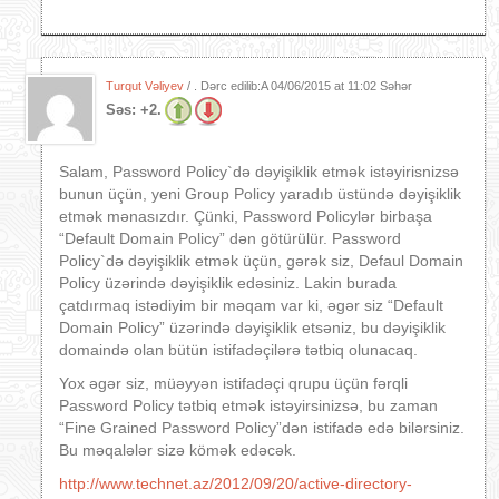
Turqut Vəliyev
/ . Dərc edilib:A
04/06/2015 at 11:02 Səhər
Səs:
+2.
Salam, Password Policy`də dəyişiklik etmək istəyirisnizsə
bunun üçün, yeni Group Policy yaradıb üstündə dəyişiklik
etmək mənasızdır. Çünki, Password Policylər birbaşa
“Default Domain Policy” dən götürülür. Password
Policy`də dəyişiklik etmək üçün, gərək siz, Defaul Domain
Policy üzərində dəyişiklik edəsiniz. Lakin burada
çatdırmaq istədiyim bir məqam var ki, əgər siz “Default
Domain Policy” üzərində dəyişiklik etsəniz, bu dəyişiklik
domaində olan bütün istifadəçilərə tətbiq olunacaq.
Yox əgər siz, müəyyən istifadəçi qrupu üçün fərqli
Password Policy tətbiq etmək istəyirsinizsə, bu zaman
“Fine Grained Password Policy”dən istifadə edə bilərsiniz.
Bu məqalələr sizə kömək edəcək.
http://www.technet.az/2012/09/20/active-directory-