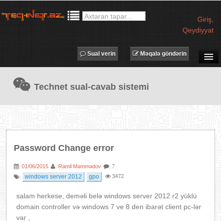
Giriş
,
Qeydiyyat
Sual verin
Məqalə göndərin
SUAL-CAVAB
Technet sual-cavab sistemi
TECHNET TV
MƏQALƏLƏR
İŞ ELANLARI
TƏDBİRLƏR
Password Change error
PROQRAMLAR
01/06/2015
Ramil Məmmədov
:
:
: 7
AVADANLIQLAR
windows server 2012
gpo
3472
:
IT LÜĞƏT
salam herkese, deməli belə windows server 2012 r2 yüklü
XƏBƏRLƏR
domain controller və windows 7 ve 8 den ibarət client pc-lər
var ,