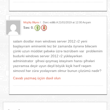
Müşfiq Əliyev
/ . Dərc edilib:A
21/01/2019 at 12:00 Axşam
Səs:
0.
salam dostlar mən windows server 2012 r2 yeni
başlayıram əminəmki tez bir zamanda öyrənə biləcəm
çünki uzun müddət şəbəkə üzrə təzrübəm var problemim
budurki windows server 2012 r2 yükləyərkən
administrator şifrəsi qoymaq istəyirəm hansı şifrələri
yazıramsa deyir uyun deyil böyük kiçik hərif rəqəm
simovol hər cürə yoxlayıram olmur bunun çözümü nədir?
Cavab yazmaq üçün daxil olun