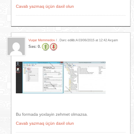
Cavab yazmaq üçün daxil olun
Vuqar Memmedov
/ . Dərc edilib:A
03/06/2015 at 12:42 Axşam
Səs:
0.
Bu formada yoxlayin zehmet olmazsa.
Cavab yazmaq üçün daxil olun