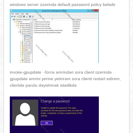
windows server üzərində default pass
word policy belədir
invoke-gpupdate -force əmrindən sora client üzerində
gpupdate əmrini yerine yetirirəm sora clienti restart edirem,
clientdə parolu dəyishmək istədikdə