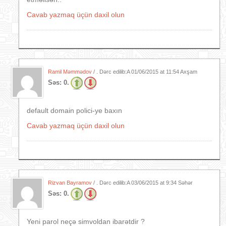
Cavab yazmaq üçün daxil olun
Ramil Məmmədov
/ . Dərc edilib:A
01/06/2015 at 11:54 Axşam
Səs:
0.
default domain polici-ye baxın
Cavab yazmaq üçün daxil olun
Rizvan Bayramov
/ . Dərc edilib:A
03/06/2015 at 9:34 Səhər
Səs:
0.
Yeni parol neçə simvoldan ibarətdir ?