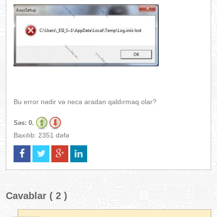
Bu error nədir və necə aradan qaldırmaq olar?
Səs:
0.
Baxılıb: 2351 dəfə
Cavablar ( 2 )