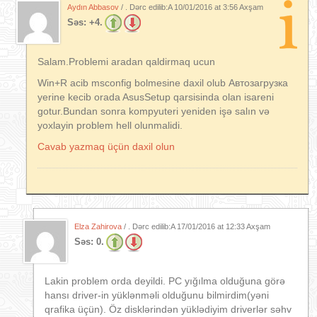
Aydın Abbasov
/ . Dərc edilib:A
10/01/2016 at 3:56 Axşam
Səs:
+4.
Salam.Problemi aradan qaldirmaq ucun
Win+R acib msconfig bolmesine daxil olub Автозагрузка
yerine kecib orada AsusSetup qarsisinda olan isareni
gotur.Bundan sonra kompyuteri yeniden işə salın və
yoxlayin problem hell olunmalidi.
Cavab yazmaq üçün daxil olun
Elza Zahirova
/ . Dərc edilib:A
17/01/2016 at 12:33 Axşam
Səs:
0.
Lakin problem orda deyildi. PC yığılma olduğuna görə
hansı driver-in yüklənməli olduğunu bilmirdim(yəni
qrafika üçün). Öz disklərindən yüklədiyim driverlər səhv