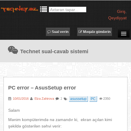
Giriş
,
Qeydiyyat
Sual verin
Məqalə göndərin
SUAL-CAVAB
Technet sual-cavab sistemi
TECHNET TV
MƏQALƏLƏR
İŞ ELANLARI
TƏDBİRLƏR
PC error – AsusSetup error
PROQRAMLAR
10/01/2016
Elza Zahirova
asussetup
PC
2350
:
:
: 2
:
AVADANLIQLAR
IT LÜĞƏT
Salam
XƏBƏRLƏR
Mənim kompüterimdə nə zamandır ki, ekran açılan kimi
şəkildə göstərilən səhvi verir: