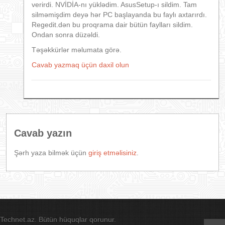
verirdi. NVİDİA-nı yüklədim. AsusSetup-ı sildim. Tam
silməmişdim deyə hər PC başlayanda bu faylı axtarırdı.
Regedit.dən bu proqrama dair bütün faylları sildim.
Ondan sonra düzəldi.
Təşəkkürlər məlumata görə.
Cavab yazmaq üçün daxil olun
Cavab yazın
Şərh yaza bilmək üçün
giriş etməlisiniz
.
Technet.az. Bütün hüquqlar qorunur.