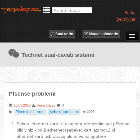
Giriş
,
Qeydiyyat
Sual verin
Məqalə göndərin
SUAL-CAVAB
Technet sual-cavab sistemi
TECHNET TV
MƏQALƏLƏR
İŞ ELANLARI
TƏDBİRLƏR
Pfsense problemi
PROQRAMLAR
13/03/2016
Vusal Eliyev
:
:
: 3
AVADANLIQLAR
Pfsense ethernet
(şebeke)problemi
2006
:
IT LÜĞƏT
Salam. ethernet kartı ile elaqedar problemim var.pfSense
XƏBƏRLƏR
bildiyiniz kimi 2 ethernet (şebeke) kart lazımdı.2 ci
ethernet kartı usb olaraq aldım ve komputere