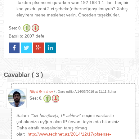
taxdım.pfsenseni qurarken wan:192.168.1.1 lan: heç bir
kod yoxdu.yeni 2 ci şebeke(ethernet)qoşulmuyub? Xahiş
eleyirem mene meslehet verin. Öncəden teşekkürler.
Səs:
0.
Baxılıb: 2007 dəfə
Cavablar ( 3 )
Röyal Əmrahov
/ . Dərc edilib:A
14/03/2016 at 11:11 Səhər
Səs:
0.
Set İnterface(s) IP address
Salam. “
” seçimi vasitəsilə
şəbəkənizə uyğun olan IP ünvanı təyin edə bilərsiniz.
Daha ətraflı məqalədən tanış olmaq
olar:
http://www.technet.az/2014/12/17/pfsense-