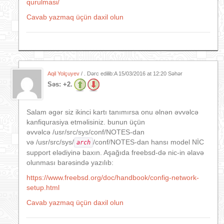
qurulmasi/
Cavab yazmaq üçün daxil olun
Aqil Yolçuyev
/ . Dərc edilib:A
15/03/2016 at 12:20 Səhər
Səs:
+2.
Salam əgər siz ikinci kartı tanımırsa onu əlnən əvvəlcə
kanfiqurasiya etməlisiniz. bunun üçün
əvvəlcə /usr/src/sys/conf/NOTES-dan
və /usr/src/sys/
/conf/NOTES-dan hansı model NİC
arch
support elədiyinə baxın. Aşağıda freebsd-də nic-in əlavə
olunması barəsində yazılıb:
https://www.freebsd.org/doc/handbook/config-network-
setup.html
Cavab yazmaq üçün daxil olun