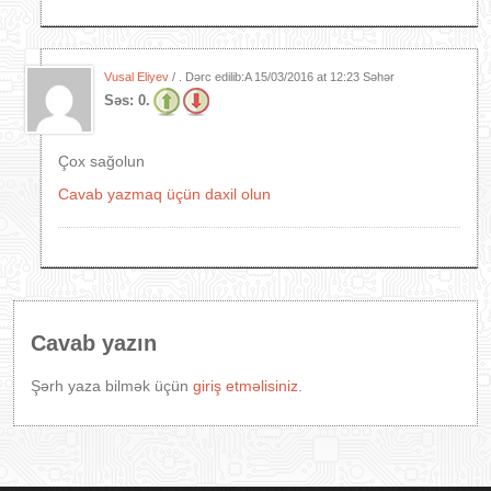
Vusal Eliyev
/ . Dərc edilib:A
15/03/2016 at 12:23 Səhər
Səs:
0.
Çox sağolun
Cavab yazmaq üçün daxil olun
Cavab yazın
Şərh yaza bilmək üçün
giriş etməlisiniz
.