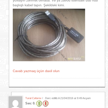
yoxlayın zəhmət olmasa. Və ya zavod istehsallı usb hub
başlıqlı kabel tapın. Şəkildəki kimi.
Cavab yazmaq üçün daxil olun
Tural Cəfərov
/ . Dərc edilib:A
21/04/2016 at 9:49 Axşam
Səs:
0.