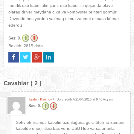
metrlik usb kabel almışam. usb kabel ilə qoşanda əlavə
olaraq driver meydana cıxır və kompyuter printeri görmür.
Driveride hec yerden yazmaq olmur.zəhmət olmasa kömək
edərdiz
Səs:
0.
Baxılıb: 2815 dəfə
Cavablar ( 2 )
İbrahim Kərimov
/ . Dərc edilib:A
21/04/2016 at 9:46 Axşam
Səs:
0.
Səhv etmirəmsə kabelin uzunluğuna görə ötürmə zamanı
kabeldə enerji itkisi baş verir. USB Hub varsa onunla