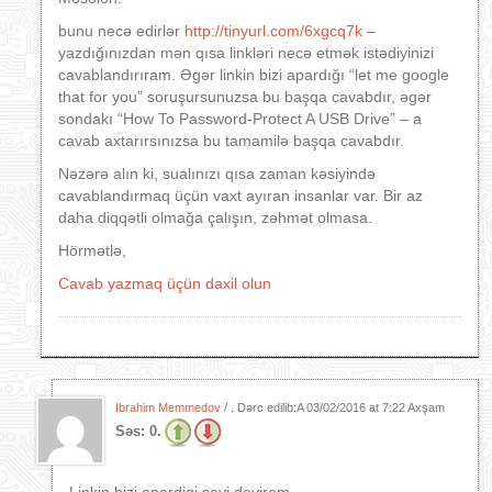
bunu necə edirlər
http://tinyurl.com/6xgcq7k
–
yazdığınızdan mən qısa linkləri necə etmək istədiyinizi
cavablandırıram. Əgər linkin bizi apardığı “let me google
that for you” soruşursunuzsa bu başqa cavabdır, əgər
sondakı “How To Password-Protect A USB Drive” – a
cavab axtarırsınızsa bu tamamilə başqa cavabdır.
Nəzərə alın ki, sualınızı qısa zaman kəsiyində
cavablandırmaq üçün vaxt ayıran insanlar var. Bir az
daha diqqətli olmağa çalışın, zəhmət olmasa.
Hörmətlə,
Cavab yazmaq üçün daxil olun
Ibrahim Memmedov
/ . Dərc edilib:A
03/02/2016 at 7:22 Axşam
Səs:
0.