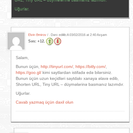
Uğurlar.
Elvin Əmirov
/ . Dərc edilib:A
03/02/2016 at 2:40 Axşam
Səs:
+12.
Salam,
Bunun üçün,
http://tinyurl.com/
,
https://bitly.com/
,
https://goo.gl/
kimi saytlardan istifadə edə bilərsiniz.
Bunun üçün uzun keçidləri saytdakı xanaya əlavə edib,
Shorten URL, Tiny URL – düymələrinə basmanız lazımdır.
Uğurlar.
Cavab yazmaq üçün daxil olun