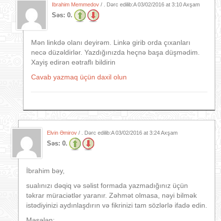
Ibrahim Memmedov
/ . Dərc edilib:A
03/02/2016 at 3:10 Axşam
Səs:
0.
Mən linkdə olanı deyirəm. Linkə girib orda çıxanları
necə düzəldirlər. Yazdığınızda heçnə başa düşmədim.
Xayiş edirən eətraflı bildirin
Cavab yazmaq üçün daxil olun
Elvin Əmirov
/ . Dərc edilib:A
03/02/2016 at 3:24 Axşam
Səs:
0.
İbrahim bəy,
sualınızı dəqiq və səlist formada yazmadığınız üçün
təkrar müraciətlər yaranır. Zəhmət olmasa, nəyi bilmək
istədiyinizi aydınlaşdırın və fikrinizi tam sözlərlə ifadə edin.
Məsələn: