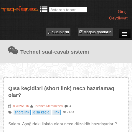
Giriş
,
Qeydiyyat
Sual verin
Məqalə göndərin
SUAL-CAVAB
Technet sual-cavab sistemi
TECHNET TV
MƏQALƏLƏR
İŞ ELANLARI
TƏDBİRLƏR
Qısa keçidləri (short link) necə hazırlamaq
PROQRAMLAR
olar?
AVADANLIQLAR
03/02/2016
Ibrahim Memmedov
:
:
: 4
IT LÜĞƏT
short link
qısa keçid
link
7433
:
XƏBƏRLƏR
Salam. Aşağıdakı linkdə olanı necə düzəldib hazırlayırlar ?