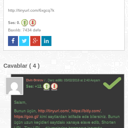
http://tinyurl.com/6xgcq7k
Səs:
0.
Baxılıb: 7434 dəfə
Cavablar ( 4 )
Elvin Əmirov
/ . Dərc edilib:
03/02/2016 at 2:40 Axşam
Səs:
+12.
Salam,
Bunun üçün,
http://tinyurl.com/
,
https://bitly.com/
,
https://goo.gl/
kimi saytlardan istifadə edə bilərsiniz. Bunun
üçün uzun keçidləri saytdakı xanaya əlavə edib, Shorten
URL, Tiny URL – düymələrinə basmanız lazımdır.