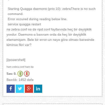
Starting Quagga daemons (prio:10): zebraThere is no such
command.
Error occured during reading below line.
service quagga restart
nə zebra.conf nə də ripd.conf fayllarında heç bir dəyişiklik
yoxdur. Daemons-a baxıram orda da heç bir dəyişiklik
eləməmişəm. Bele bir error-un nəyə görə olması barəsində
kiminsə fikri var?
[/powershell]
həm zebra.conf həm də
Səs:
0.
Baxılıb: 1452 dəfə