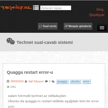
Giriş
,
Qeydiyyat
Sual verin
Məqalə göndərin
SUAL-CAVAB
Technet sual-cavab sistemi
TECHNET TV
MƏQALƏLƏR
İŞ ELANLARI
TƏDBİRLƏR
Quagga restart error-u
PROQRAMLAR
08/03/2016
Aqil Yolçuyev
quagga
ubuntu
error
:
:
: 0
:
AVADANLIQLAR
1451
IT LÜĞƏT
salam hörmətli technet.az istifadəçiləri.
XƏBƏRLƏR
Ubuntu-da quagga-nı restart etdikdə aşağdakı kimi bir error
çıxır.