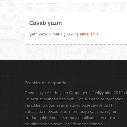
Cavab yazın
Şərh yaza bilmək üçün
giriş etməlisiniz
.
TechNet.Az Haqqında
Texnologiya Azərbaycan Qrupu geniş fəaliyyətinə 2012-ci
ilin avqust ayından başlayıb. Könüllü gənclər tərəfindən
yaradılan qrupun əsas məqsədi Azərbaycanda İT
sahəsində mövcud olan informasiya çatışmazlığının
aradan qaldırılması, Azərbaycan dilindəki resursların
artırılmasına və təkmilləşdirilməsinə köməklik