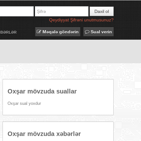
Daxil ol
Qeydiyyat
Şifrəni unutmusunuz?
Məqalə göndərin
Sual verin
ƏBƏRLƏR
Oxşar mövzuda suallar
Oxşar sual yoxdur
Oxşar mövzuda xəbərlər