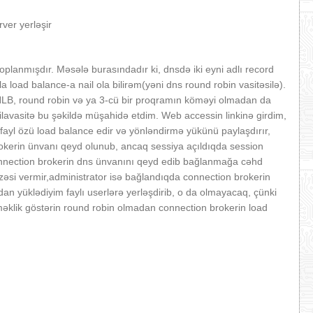
ver yerləşir
toplanmışdır. Məsələ burasındadır ki, dnsdə iki eyni adlı record
 load balance-a nail ola bilirəm(yəni dns round robin vasitəsilə).
LB, round robin və ya 3-cü bir proqramın köməyi olmadan da
ilavasitə bu şəkildə müşahidə etdim. Web accessin linkinə girdim,
 fayl özü load balance edir və yönləndirmə yükünü paylaşdırır,
rokerin ünvanı qeyd olunub, ancaq sessiya açıldıqda session
nnection brokerin dns ünvanını qeyd edib bağlanmağa cəhd
azəsi vermir,administrator isə bağlandıqda connection brokerin
adan yüklədiyim faylı userlərə yerləşdirib, o da olmayacaq, çünki
əklik göstərin round robin olmadan connection brokerin load