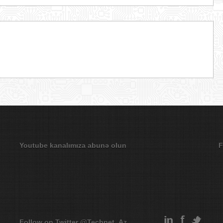
Youtube kanalımıza abunə olun
F
Follow on Twitter
@Technet_Az