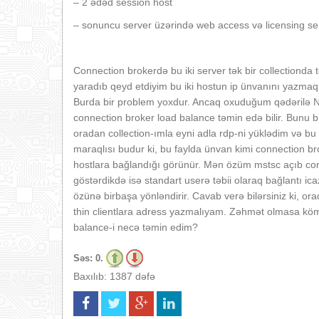
– 2 ədəd session host
– sonuncu server üzərində web access və licensing ser
Connection brokerdə bu iki server tək bir collectionda 
yaradıb qeyd etdiyim bu iki hostun ip ünvanını yazmaqla
Burda bir problem yoxdur. Ancaq oxuduğum qədərilə N
connection broker load balance təmin edə bilir. Bunu b
oradan collection-ımla eyni adla rdp-ni yüklədim və bu
maraqlısı budur ki, bu faylda ünvan kimi connection b
hostlara bağlandığı görünür. Mən özüm mstsc açıb co
göstərdikdə isə standart userə təbii olaraq bağlantı ic
özünə birbaşa yönləndirir. Cavab verə bilərsiniz ki, or
thin clientlara adress yazmalıyam. Zəhmət olmasa köm
balance-i necə təmin edim?
Səs:
0.
Baxılıb: 1387 dəfə