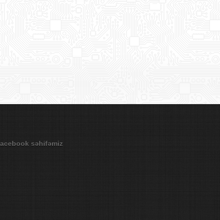
acebook səhifəmiz