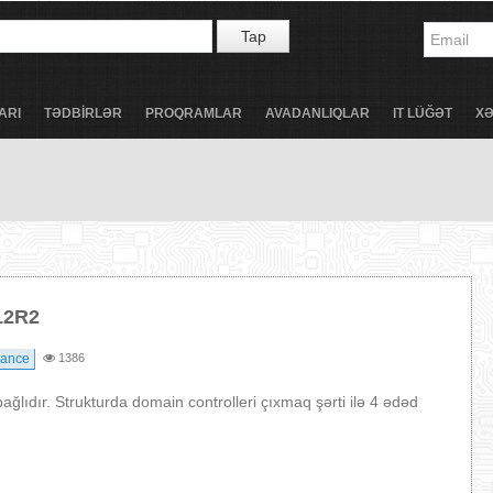
Tap
ARI
TƏDBİRLƏR
PROQRAMLAR
AVADANLIQLAR
IT LÜĞƏT
X
12R2
lance
1386
lıdır. Strukturda domain controlleri çıxmaq şərti ilə 4 ədəd