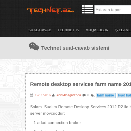
SUAL-CAVAB
TECHNET TV
MƏQALƏLƏR
İŞ ELANL
Technet sual-cavab sistemi
Remote desktop services farm name 20
12/11/2016
Abid Alasgarzada
farm name
load ba
:
:
: 0
:
Salam. Sualım Remote Desktop Services 2012 R2 ilə bağ
server mövcuddur:
– 1 ədəd connection broker