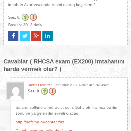
imtahan Azərbaycanda rəsmi olaraq keçirilirmi?
Səs:
0.
Baxılıb: 3013 dəfə
Cavablar (
RHCSA exam (EX200) imtahanını
harda vermək olar?
)
Nurlan Fərəcov
/ . Dərc edilib:A
10/11/2015 at 5:26 Axşam
Səs:
0.
Salam, softline-a müraciət edin. Səhv etmirəmsə bu ilin
sonu və ya gələn ilin əvvəli olacaq.
http://softline.ru/contact/az
Cavab yazmaq üçün daxil olun