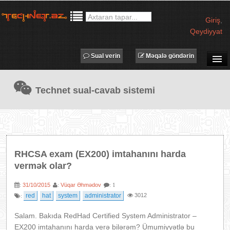
Giriş
,
Qeydiyyat
Sual verin
Məqalə göndərin
SUAL-CAVAB
Technet sual-cavab sistemi
TECHNET TV
MƏQALƏLƏR
İŞ ELANLARI
TƏDBİRLƏR
RHCSA exam (EX200) imtahanını harda
PROQRAMLAR
vermək olar?
AVADANLIQLAR
31/10/2015
Vüqar Əhmədov
:
:
: 1
IT LÜĞƏT
red
hat
system
administrator
3012
:
XƏBƏRLƏR
Salam. Bakıda RedHad Certified System Administrator –
EX200 imtahanını harda verə bilərəm? Ümumiyyətlə bu