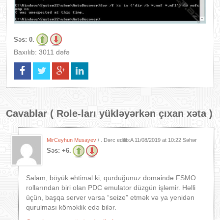
Səs:
0.
Baxılıb: 3011 dəfə
Cavablar (
Role-ları yükləyərkən çıxan xəta
)
MirCeyhun Musayev
/ . Dərc edilib:A
11/08/2019 at 10:22 Səhər
Səs:
+6.
Salam, böyük ehtimal ki, qurduğunuz domaində FSMO
rollarından biri olan PDC emulator düzgün işləmir. Həlli
üçün, başqa server varsa “seize” etmək və ya yenidən
qurulması köməklik edə bilər.