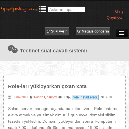
Giriş
,
Qeydiyyat
Sual verin
Məqalə göndərin
SUAL-CAVAB
Technet sual-cavab sistemi
TECHNET TV
MƏQALƏLƏR
İŞ ELANLARI
TƏDBİRLƏR
Role-ları yükləyərkən çıxan xəta
PROQRAMLAR
05/07/2017
Naseh Qasımov
role install error
3010
:
:
: 1
:
AVADANLIQLAR
IT LÜĞƏT
Salam server manager açanda bu xətanı verir, Role features
əlavə etmək və ya silmək olmur. 1 gün əvvəl domaini sildim,
XƏBƏRLƏR
təzədən yüklədim. Domaini yükləyəndən sonra kompüterin
saatı 7:00 olduğunu gördüm, amma axşam 19:00 eslinde