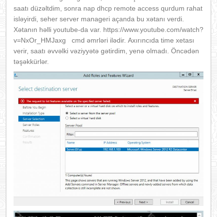
saatı düzəltdim, sonra nap dhcp remote access qurdum rahat
isləyirdi, seher server manageri açanda bu xətanı verdi.
Xətanın həlli youtube-da var. https://www.youtube.com/watch?
v=NxOr_HMJaxg cmd əmrləri ilədir. Axırıncıda time xetası
verir, saatı əvvəlki vəziyyətə gətirdim, yenə olmadı. Öncədən
təşəkkürlər.