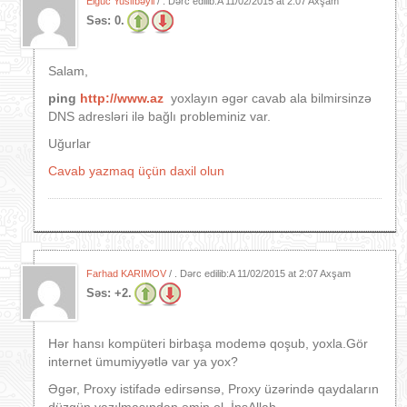
Elgüc Yusifbəyli
/ . Dərc edilib:A
11/02/2015 at 2:07 Axşam
Səs:
0.
Salam,
ping
http://www.az
yoxlayın əgər cavab ala bilmirsinzə
DNS adresləri ilə bağlı probleminiz var.
Uğurlar
Cavab yazmaq üçün daxil olun
Farhad KARIMOV
/ . Dərc edilib:A
11/02/2015 at 2:07 Axşam
Səs:
+2.
Hər hansı kompüteri birbaşa modemə qoşub, yoxla.Gör
internet ümumiyyətlə var ya yox?
Əgər, Proxy istifadə edirsənsə, Proxy üzərində qaydaların