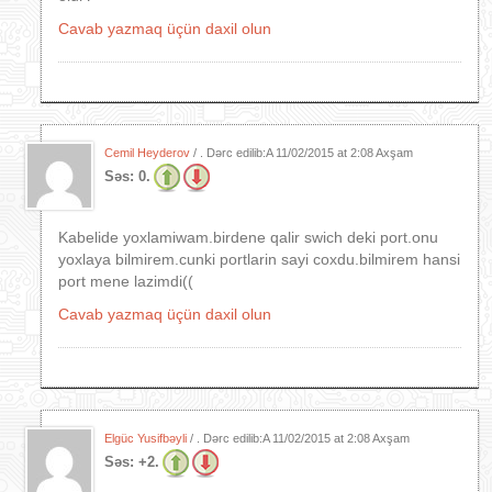
Cavab yazmaq üçün daxil olun
Cemil Heyderov
/ . Dərc edilib:A
11/02/2015 at 2:08 Axşam
Səs:
0.
Kabelide yoxlamiwam.birdene qalir swich deki port.onu
yoxlaya bilmirem.cunki portlarin sayi coxdu.bilmirem hansi
port mene lazimdi((
Cavab yazmaq üçün daxil olun
Elgüc Yusifbəyli
/ . Dərc edilib:A
11/02/2015 at 2:08 Axşam
Səs:
+2.