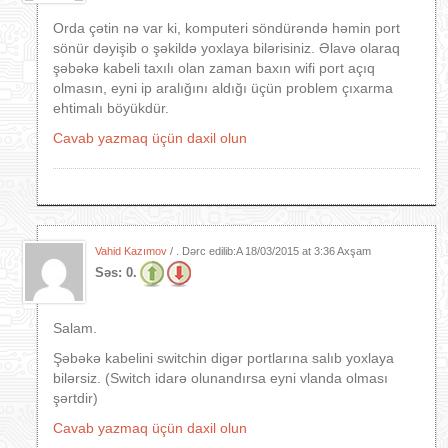
Orda çətin nə var ki, komputeri söndürəndə həmin port
sönür dəyişib o şəkildə yoxlaya bilərisiniz. Əlavə olaraq
şəbəkə kabeli taxılı olan zaman baxın wifi port açıq
olmasın, eyni ip aralığını aldığı üçün problem çıxarma
ehtimalı böyükdür.
Cavab yazmaq üçün daxil olun
Vahid Kazımov
/ . Dərc edilib:A
18/03/2015 at 3:36 Axşam
Səs:
0.
Salam.
Şəbəkə kabelini switchin digər portlarına salıb yoxlaya
bilərsiz. (Switch idarə olunandırsa eyni vlanda olması
şərtdir)
Cavab yazmaq üçün daxil olun