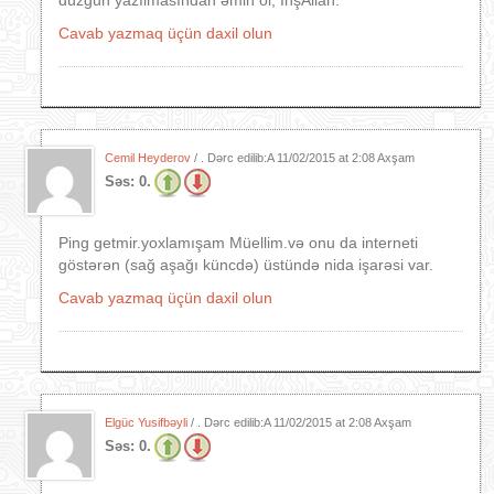
düzgün yazılmasından əmin ol, İnşAllah.
Cavab yazmaq üçün daxil olun
Cemil Heyderov
/ . Dərc edilib:A
11/02/2015 at 2:08 Axşam
Səs:
0.
Ping getmir.yoxlamışam Müellim.və onu da interneti
göstərən (sağ aşağı küncdə) üstündə nida işarəsi var.
Cavab yazmaq üçün daxil olun
Elgüc Yusifbəyli
/ . Dərc edilib:A
11/02/2015 at 2:08 Axşam
Səs:
0.