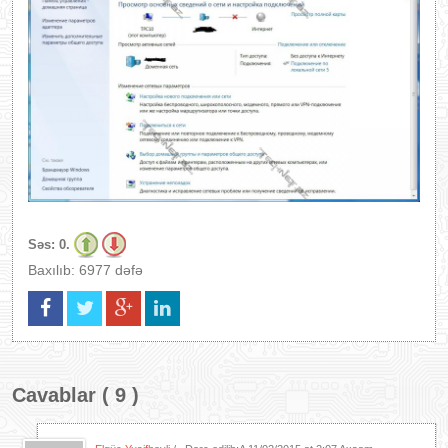
Səs:
0.
Baxılıb: 6977 dəfə
Cavablar ( 9 )