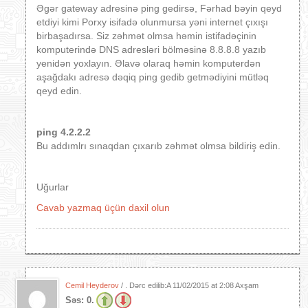
Əgər gateway adresinə ping gedirsə, Fərhad bəyin qeyd
etdiyi kimi Porxy isifadə olunmursa yəni internet çıxışı
birbaşadırsa. Siz zəhmət olmsa həmin istifadəçinin
komputerində DNS adresləri bölməsinə 8.8.8.8 yazıb
yenidən yoxlayın. Əlavə olaraq həmin komputerdən
aşağdakı adresə dəqiq ping gedib getmədiyini mütləq
qeyd edin.
ping 4.2.2.2
Bu addımlrı sınaqdan çıxarıb zəhmət olmsa bildiriş edin.
Uğurlar
Cavab yazmaq üçün daxil olun
Cemil Heyderov
/ . Dərc edilib:A
11/02/2015 at 2:08 Axşam
Səs:
0.