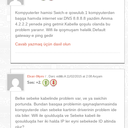
Kompyuterler hamisi Swich-e qowulub.1 kompyuterdən
başqa hamıda internet var.DNS 8.8.8.8 yazdim.Amma
4.2.2.2 yenədə ping getmir.Kabellə qoşulu olanda bu
problem yaranır. Wifi ilə qoşmuşam hələlik.Default
gateway-e ping gedir
Cavab yazmaq üçün daxil olun
Elxan Əliyev
/ . Dərc edilib:A
11/02/2015 at 2:08 Axşam
Səs:
+2.
Belke sebeke kabelinde problem var, ve ya swichin
portunda. Bundan basqaa problemin qaynaqlanmasinda
kompyuterde olan sebeke kartinin driverinin problem ide
ola biler. Wifi ile qoulduqda ve Sebeke kabeli ile
qosulduqda her iki halda IP ler eyni sebekede ID altinda
olur?