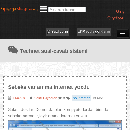
Giriş
,
Qeydiyyat
Sual verin
Məqalə göndərin
SUAL-CAVAB
Technet sual-cavab sistemi
TECHNET TV
MƏQALƏLƏR
İŞ ELANLARI
TƏDBİRLƏR
Şəbəkə var amma internet yoxdu
PROQRAMLAR
11/02/2015
Cemil Heyderov
no internet
6976
:
:
: 9
:
AVADANLIQLAR
IT LÜĞƏT
Salam dostlar. Domendə olan kompyuterlərdən birində
şəbəkə normal işləyir amma internet yoxdu.
XƏBƏRLƏR