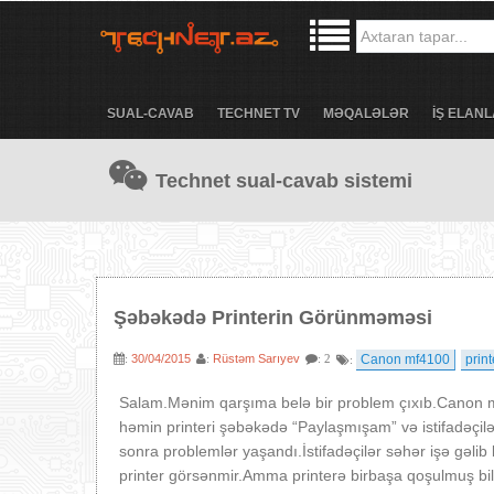
SUAL-CAVAB
TECHNET TV
MƏQALƏLƏR
İŞ ELANL
Technet sual-cavab sistemi
Şəbəkədə Printerin Görünməməsi
30/04/2015
Rüstəm Sarıyev
Canon mf4100
print
:
:
: 2
:
Salam.Mənim qarşıma belə bir problem çıxıb.Canon m
həmin printeri şəbəkədə “Paylaşmışam” və istifadəçilə
sonra problemlər yaşandı.İstifadəçilər səhər işə gəlib 
printer görsənmir.Amma printerə birbaşa qoşulmuş bilg