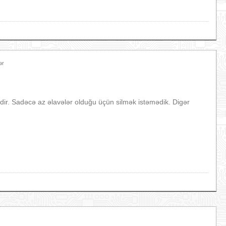
ər
idir. Sadəcə az əlavələr olduğu üçün silmək istəmədik. Digər