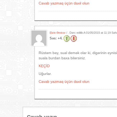
Cavab yazmaq üçün daxil olun
Elvin Əmirov
/ . Dərc edilib:A
01/05/2015 at 11:19 Səh
Səs:
+4.
Rüstəm bəy, sual demək olar ki, digərinin eynis
suala burdan baxa bilərsiniz.
KEÇİD
Uğurlar.
Cavab yazmaq üçün daxil olun