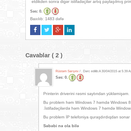
etdikden sonra digər istifadəçilər artıq paylaşılmış pri
Səs:
0.
Baxılıb: 1483 dəfə
Cavablar ( 2 )
Rüstəm Sarıyev
/ . Dərc edilib:A
30/04/2015 at 5:39 
Səs:
0.
Printerin driverini rəsmi saytından yükləmişəm.
Bu problem həm Windows 7 həmdə Windows 8.1 ə
.İstifadəçilərdə həm Windows 7 həmdə Windows 
Bu problem İP telefoniya quraşdırdıqdan sonar 
S
ə
b
ə
bi n
ə
ola bil
ə