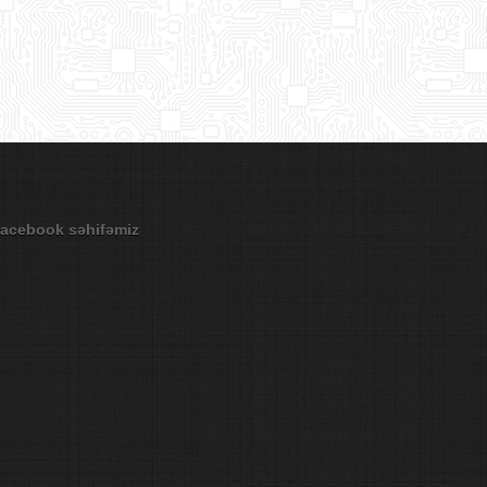
acebook səhifəmiz