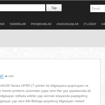
Tap
ARI
TƏDBİRLƏR
PROQRAMLAR
AVADANLIQLAR
IT LÜĞƏT
X
er
1482
f4100 Series UFRİİ LT printer bir bilgisayara qoşmuşam və
r həmin printerin üzərindən çapa verir.Her şey qaydasında idi
bilgisayarı istifadə edirlər çap vermək istəyəndə paylaşılmış
isayar çap verə bilir.Birbaşa qoşulmuş bilgisayarı restart