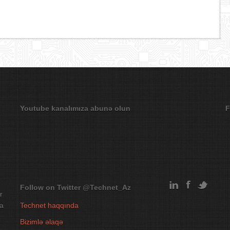
Youtube kanalımıza abunə olun
F
Follow on Twitter
@Technet_Az
r
na
Technet haqqında
Bizimlə əlaqə