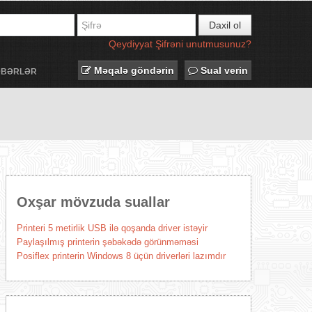
Daxil ol
Qeydiyyat
Şifrəni unutmusunuz?
Məqalə göndərin
Sual verin
ƏBƏRLƏR
Oxşar mövzuda suallar
Printeri 5 metirlik USB ilə qoşanda driver istəyir
Paylaşılmış printerin şəbəkədə görünməməsi
Posiflex printerin Windows 8 üçün driverləri lazımdır