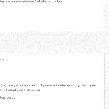
nteri şəbəkədə görürlər.Səbəbi nə ola bilər.
Axşam
məliyyat sistemi olan bilgisayara Printer qoşub yoxlamışam
8.1 əməliyyat sistemi var.
baş verdi.