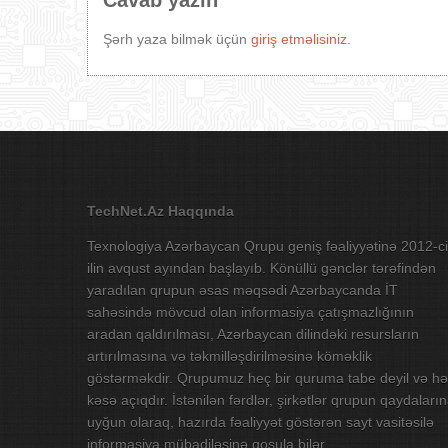
Cavab yazın
Şərh yaza bilmək üçün
giriş etməlisiniz
.
TechNet.Az Haqqında
Texnologiya Azərbaycan Qrupu geniş fəaliyyətinə 2012-ci
ilin avqust ayından başlayıb. Könüllü gənclər tərəfindən
yaradılan qrupun əsas məqsədi Azərbaycanda İT
sahəsində mövcud olan informasiya çatışmazlığının
aradan qaldırılması, Azərbaycan dilindəki resursların
artırılmasına və təkmilləşdirilməsinə köməklik
göstərməkdir. Qrupumuz heç bir quruma tabe deyil və hə
kəsə açıqdır. İstənilən fərdlər, şirkətlər qrupun qaydaları
uyğun olaraq, hazırda fəaliyyət göstərən sayt vasitəsilə
informasiya mübadiləsinə qoşula bilər.