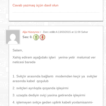
Cavab yazmaq üçün daxil olun
Ağa Hüseynov
/ . Dərc edilib:A
13/03/2015 at 11:09 Səhər
Səs:
0.
Salam,
Xahiş edirəm aşağıdakı işləri yerinə yetir məlumat ver
nəticəsi barədə
1. Svitçlır arasında bağlantı modemdən keçir ya svitçlər
arasında kabel qoşulub
2. svitçləri ayrılıqda qoşanda işləyirmi
3. uzaqda dediyin sviçi yaxina gətirəndə işləyirmi
4. işləməyən svitçə gedən uplink kabeli yoxlamisanmi-