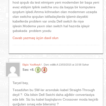
host qoşub da test etmişəm yəni modemdən bir başa yeni
əvəz etdiyim tplink switchə onu da başqa bir komputerə
qoşdum işlədi.Amma köhnədən olan modemnən uzaqda
olan switchə qoşulan istifadəçilərdə işləmir.dəyəkki
kabellerdə problem var onda Dell switch ilə niyə
işləsin.Modemə yaxın olan switch hal hazırda işləyir
şəbəkədə problem yoxdu
Cavab yazmaq üçün daxil olun
Elgüc Yusifbəyli
/ . Dərc edilib:A
13/03/2015 at 10:58 Səhər
Səs:
+8.
Taryel bəy,
Təsadüfən bu SW-lər arsındakı kabel Straight-Through
deyil ?. Ola bilsin Dell Swichi daha ağılldır convertasiya
edə bilir. Siz bu kabel başlıqlarını Crossover moda keçirib
qurğuları sınaq edə bilərsiniz ?