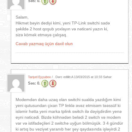
Səs:
0.
Salam,
Hikmət bəyin dediyi kimi, yeni TP-Link switchi sadə
şəkildə 2 host qoşub yoxlayın və nəticəni yazın ki,
sizə kömək etməyə çalışaq.
Cavab yazmaq üçün daxil olun
Tariyel Eyyubov
/ . Dərc edilib:A
13/03/2015 at 10:33 Səhər
Səs:
0.
Modemdən daha uzaq olan switchi sualda yazdığım kimi
yeni qutusundan çixan TP linklə əvəz etmisəm təəssüf ki
isləmir hətta yeni marka tplink switch ilə dəyişdirdim yenə
eyni nəticədi. Bizdə köhnədən belədi 2 switch və modem
var və istifadəçiləri 2 switchə uyğun bölmüşük. 3 4 gündür
ki artıq bu vəziyət yaranıb hər şey qaydasında işləyirdi.2