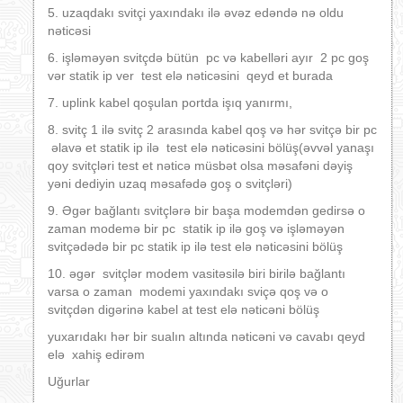
5. uzaqdakı svitçi yaxındakı ilə əvəz edəndə nə oldu
nəticəsi
6. işləməyən svitçdə bütün pc və kabelləri ayır 2 pc goş
vər statik ip ver test elə nəticəsini qeyd et burada
7. uplink kabel qoşulan portda işıq yanırmı,
8. svitç 1 ilə svitç 2 arasında kabel qoş və hər svitçə bir pc
əlavə et statik ip ilə test elə nəticəsini bölüş(əvvəl yanaşı
qoy svitçləri test et nəticə müsbət olsa məsafəni dəyiş
yəni dediyin uzaq məsafədə goş o svitçləri)
9. Əgər bağlantı svitçlərə bir başa modemdən gedirsə o
zaman modemə bir pc statik ip ilə goş və işləməyən
svitçədədə bir pc statik ip ilə test elə nəticəsini bölüş
10. əgər svitçlər modem vasitəsilə biri birilə bağlantı
varsa o zaman modemi yaxındakı sviçə qoş və o
svitçdən digərinə kabel at test elə nəticəni bölüş
yuxarıdakı hər bir sualın altında nəticəni və cavabı qeyd
elə xahiş edirəm
Uğurlar