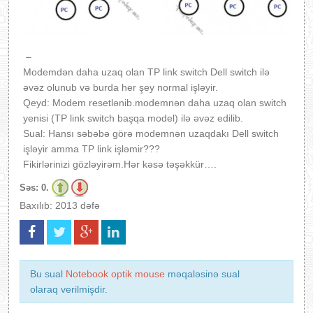
–
Modemdən daha uzaq olan TP link
switch Dell
switch ilə
əvəz olunub və b
urda her şey normal işləyir.
Qeyd: Modem resetlənib.modemnən daha uzaq olan
switch
yenisi (TP link
switch başqa model
) ilə əvəz edilib.
Sual: Hansı səbəbə görə modemnən uzaqdakı Dell
switch
işləyir amma TP link işləmir???
Fikirlərinizi gözləyirəm.Hər kəsə təşəkkür….
Səs:
0.
Baxılıb: 2013 dəfə
Bu sual
Notebook optik mouse
məqaləsinə sual
olaraq verilmişdir.