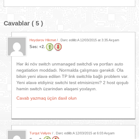
Cavablar ( 5 )
Heydərov Hikmət
/ . Dərc edilib:A
12/03/2015 at 3:35 Axşam
Səs:
+2.
Hər iki növ switch unmanaged switchdi və portları auto
negatiation moddadı. Normalda çalışması gərəkdi. Ola
bilsin yeni əlavə edilən TP link switchlə bağlı problem var.
Yeni əlavə etdiyiniz switchi test etmisinizmi? 2 host qoşub
həmin switch üzərindən əlaqəni yoxlayın.
Cavab yazmaq üçün daxil olun
Turqut Vəliyev
/ . Dərc edilib:A
12/03/2015 at 6:03 Axşam