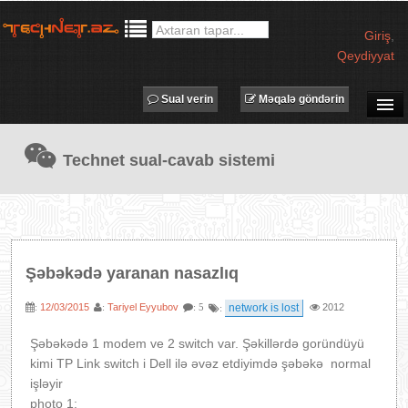
Giriş
,
Qeydiyyat
Sual verin
Məqalə göndərin
SUAL-CAVAB
Technet sual-cavab sistemi
TECHNET TV
MƏQALƏLƏR
İŞ ELANLARI
TƏDBİRLƏR
Şəbəkədə yaranan nasazlıq
PROQRAMLAR
12/03/2015
Tariyel Eyyubov
network is lost
2012
:
:
: 5
:
AVADANLIQLAR
IT LÜĞƏT
Şəbəkədə 1 modem ve 2 switch var. Şəkillərdə goründüyü
kimi TP Link
switch i Dell ilə əvəz etdiyimdə şəbəkə normal
XƏBƏRLƏR
işləyir
photo 1: