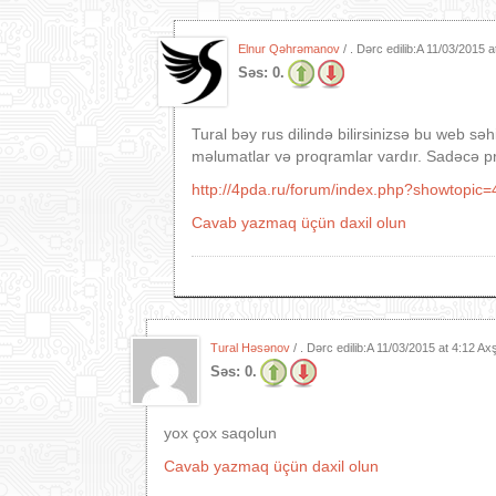
Elnur Qəhrəmanov
/ . Dərc edilib:A
11/03/2015 a
Səs:
0.
Tural bəy rus dilində bilirsinizsə bu web sə
məlumatlar və proqramlar vardır. Sadəcə p
http://4pda.ru/forum/index.php?showtopic
Cavab yazmaq üçün daxil olun
Tural Həsənov
/ . Dərc edilib:A
11/03/2015 at 4:12 A
Səs:
0.
yox çox saqolun
Cavab yazmaq üçün daxil olun