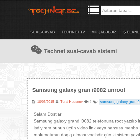
SUAL-CAVAB
TECHNET TV
MƏQALƏLƏR
İŞ ELANL
Technet sual-cavab sistemi
Samsung galaxy gran i9082 unroot
10/03/2015
Tural Həsənov
samsung galaxy grani
:
:
: 9
:
Salam Dostlar
Samsung galaxy grand i9082 telefonuna root yazılıb in
isdiyirəm bunun üçün video link vəya hansısa mənbə i
məlumatımın dəqiq olması vacibdir çün ki sistem yaz