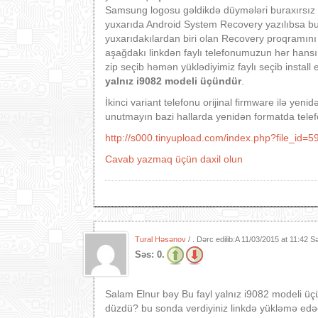
Samsung logosu gəldikdə düymələri buraxırsız 
yuxarıda Android System Recovery yazılıbsa bu
yuxarıdakılardan biri olan Recovery proqramını
aşağdakı linkdən faylı telefonumuzun hər hansı 
zip seçib həmən yüklədiyimiz faylı seçib install 
yalnız i9082 modeli üçündür
.
İkinci variant telefonu orijinal firmware ilə 
unutmayın bazi hallarda yenidən formatda telefo
http://s000.tinyupload.com/index.php?file_i
Cavab yazmaq üçün daxil olun
Tural Həsənov
/ . Dərc edilib:A
11/03/2015 at 11:42 S
Səs:
0.
Salam Elnur bəy Bu fayl yalnız i9082 modeli üç
düzdü? bu sonda verdiyiniz linkdə yükləmə edəc