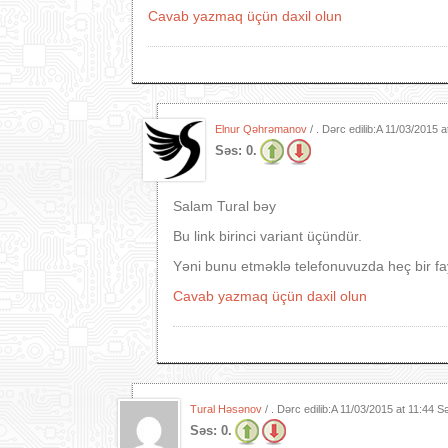
Cavab yazmaq üçün daxil olun
Elnur Qəhrəmanov
/ . Dərc edilib:A
11/03/2015 a
Səs:
0.
Salam Tural bəy
Bu link birinci variant üçündür.
Yəni bunu etməklə telefonuvuzda heç bir fay
Cavab yazmaq üçün daxil olun
Tural Həsənov
/ . Dərc edilib:A
11/03/2015 at 11:44 S
Səs:
0.