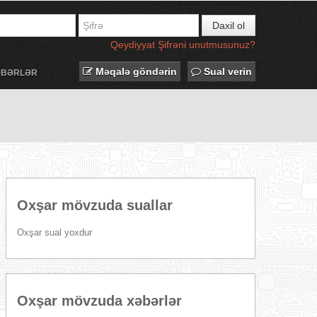
Daxil ol
Qeydiyyat
Şifrəni unutmusunuz?
Məqalə göndərin
Sual verin
ƏBƏRLƏR
Oxşar mövzuda suallar
Oxşar sual yoxdur
Oxşar mövzuda xəbərlər