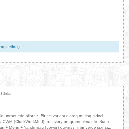
q verilmişdir.
33 Səhər
 unroot edə bilərsiz. Birinci variant olaraq mütləq birinci
 CWM (ClockWorkMod) recovery proqramı olmalıdır. Bunu
ran + Menu + Yandırmaq (power) düyməsini bir yerdə sıxırsız.