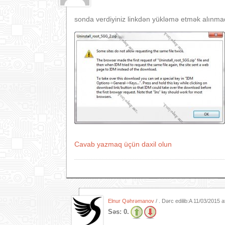
sonda verdiyiniz linkdən yükləmə etmək alınma
Cavab yazmaq üçün daxil olun
Elnur Qəhrəmanov
/ . Dərc edilib:A
11/03/2015 a
Səs:
0.