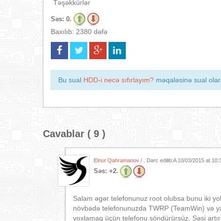
Təşəkkürlər
Səs:
0.
Baxılıb: 2380 dəfə
Bu sual
HDD-i necə sıfırlayım?
məqaləsinə sual olara
Cavablar ( 9 )
Elnur Qəhrəmanov
/ . Dərc edilib:A
10/03/2015 at 10:
Səs:
+2.
Salam əgər telefonunuz root olubsa bunu iki yolla
növbədə telefonunuzda TWRP (TeamWin) və ya
yoxlamaq üçün telefonu söndürürsüz. Səsi artı