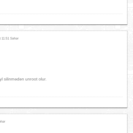
t 11:51 Səhər
l silinmədən unroot olur.
əhər