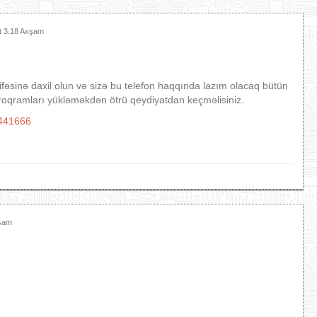
t 3:18 Axşam
hifəsinə daxil olun və sizə bu telefon haqqında lazım olacaq bütün
roqramları yükləməkdən ötrü qeydiyatdan keçməlisiniz.
=441666
xşam