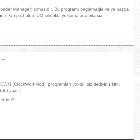
nloader Manager) olmasıdır. Bu proqramı bağlamaqla və ya başqa
siniz. Ən pis halda İDM silməklə yükləmə edə bilərsiz.
xşam
CWM (ClockWorkMod) proqramları yoxdu siz dediyiniz kimi
3e) yazılır
ketdən?