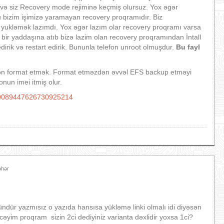
və siz Recovery mode rejiminə keçmiş olursuz. Yox əgər
 bizim işimizə yaramayan recovery proqramıdır. Biz
 yukləmək lazımdı. Yox əgər lazım olar recovery proqramı varsa
bir yaddaşına atıb bizə lazim olan recovery proqramından İntall
edirik və restart edirik. Bununla telefon unroot olmuşdur.
Bu fayl
yenidən format etmək. Format etməzdən əvvəl EFS backup etməyi
nun imei itmiş olur.
d=59089447626730925214
əhər
ündür yazmısız o yazıda hansısa yükləmə linki olmalı idi diyəsən
əyim proqram sizin 2ci dediyiniz varianta dəxlidir yoxsa 1ci?