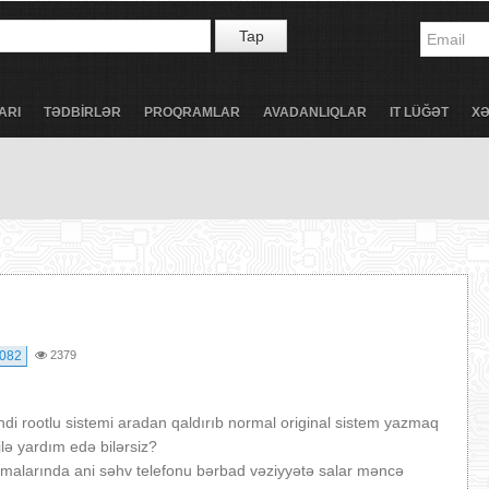
Tap
ARI
TƏDBİRLƏR
PROQRAMLAR
AVADANLIQLAR
IT LÜĞƏT
X
9082
2379
di rootlu sistemi aradan qaldırıb normal original sistem yazmaq
lə yardım edə bilərsiz?
ılmalarında ani səhv telefonu bərbad vəziyyətə salar məncə