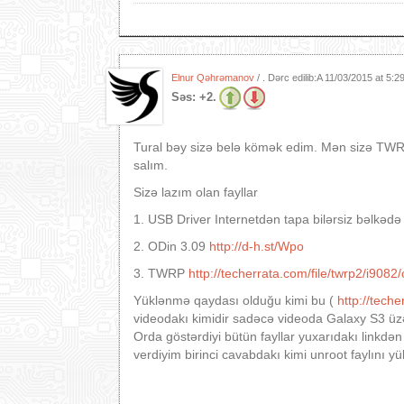
Elnur Qəhrəmanov
/ . Dərc edilib:A
11/03/2015 at 5:
Səs:
+2.
Tural bəy sizə belə kömək edim. Mən sizə TWR
salım.
Sizə lazım olan fayllar
1. USB Driver Internetdən tapa bilərsiz bəlkədə
2. ODin 3.09
http://d-h.st/Wpo
3. TWRP
http://techerrata.com/file/twrp2/i9082
Yüklənmə qaydası olduğu kimi bu (
http://tech
videodakı kimidir sadəcə videoda Galaxy S3 üzər
Orda göstərdiyi bütün fayllar yuxarıdakı linkdən
verdiyim birinci cavabdakı kimi unroot faylını yü