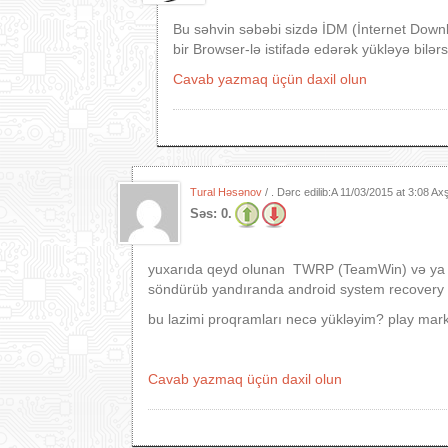
Bu səhvin səbəbi sizdə İDM (İnternet Dow
bir Browser-lə istifadə edərək yükləyə bilər
Cavab yazmaq üçün daxil olun
Tural Həsənov
/ . Dərc edilib:A
11/03/2015 at 3:08 A
Səs:
0.
yuxarıda qeyd olunan TWRP (TeamWin) və ya 
söndürüb yandıranda android system recovery (
bu lazimi proqramları necə yükləyim? play mar
Cavab yazmaq üçün daxil olun