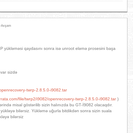
29 Axşam
P yükləməsi qaydasını sonra isə unroot eləmə prosesini başa
 var sizdə
/openrecovery-twrp-2.8.5.0-i9082.tar
errata.com/file/twrp2/i9082/openrecovery-twrp-2.8.5.0-i9082.tar
)
ində misal göstərilib sizin halınızda bu GT-İ9082 olacaqdır.
 yükləyə bilərsiz. Yükləmə uğurla bitdikdən sonra sizin suala
kləyə bilərsiz