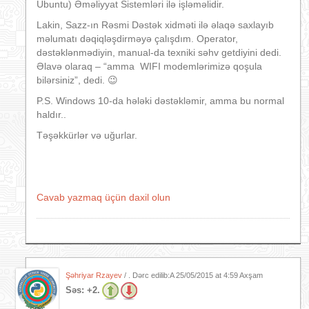
Ubuntu) Əməliyyat Sistemləri ilə işləməlidir.
Lakin, Sazz-ın Rəsmi Dəstək xidməti ilə əlaqə saxlayıb
məlumatı dəqiqləşdirməyə çalışdım. Operator,
dəstəklənmədiyin, manual-da texniki səhv getdiyini dedi.
Əlavə olaraq – “amma WIFI modemlərimizə qoşula
bilərsiniz”, dedi. 😉
P.S. Windows 10-da hələki dəstəkləmir, amma bu normal
haldır..
Təşəkkürlər və uğurlar.
Cavab yazmaq üçün daxil olun
Şəhriyar Rzayev
/ . Dərc edilib:A
25/05/2015 at 4:59 Axşam
Səs:
+2.