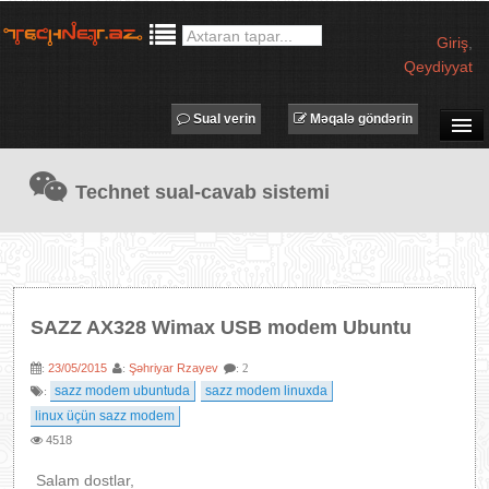
Giriş
,
Qeydiyyat
Sual verin
Məqalə göndərin
SUAL-CAVAB
Technet sual-cavab sistemi
TECHNET TV
MƏQALƏLƏR
İŞ ELANLARI
TƏDBİRLƏR
SAZZ AX328 Wimax USB modem Ubuntu
PROQRAMLAR
23/05/2015
Şəhriyar Rzayev
:
:
: 2
AVADANLIQLAR
sazz modem ubuntuda
sazz modem linuxda
:
IT LÜĞƏT
linux üçün sazz modem
4518
XƏBƏRLƏR
Salam dostlar,