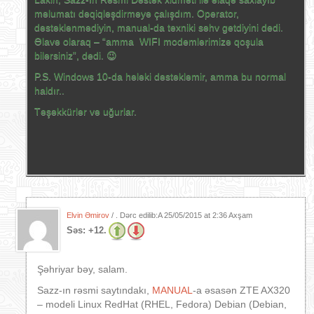
məlumatı dəqiqləşdirməyə çalışdım. Operator,
dəstəklənmədiyin, manual-da texniki səhv getdiyini dedi.
Əlavə olaraq – “amma WIFI modemlərimizə qoşula
bilərsiniz”, dedi. 😉
P.S. Windows 10-da hələki dəstəkləmir, amma bu normal
haldır..
Təşəkkürlər və uğurlar.
Elvin Əmirov
/ . Dərc edilib:A
25/05/2015 at 2:36 Axşam
Səs:
+12.
Şəhriyar bəy, salam.
Sazz-ın rəsmi saytındakı,
MANUAL
-a əsasən ZTE AX320
– modeli Linux RedHat (RHEL, Fedora) Debian (Debian,