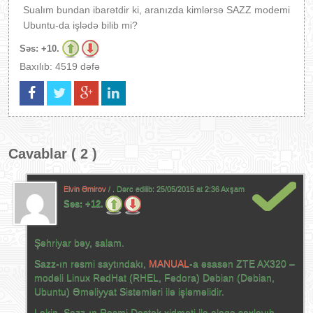
Sualım bundan ibarətdir ki, aranızda kimlərsə SAZZ modemi
Ubuntu-da işlədə bilib mi?
Səs:
+10.
Baxılıb: 4519 dəfə
Cavablar ( 2 )
Elvin Əmirov
/ . Dərc edilib:
25/05/2015 at 2:36 Axşam
Səs:
+12.
Şəhriyar bəy, salam.
Sazz-ın rəsmi saytındakı,
MANUAL
-a əsasən ZTE AX320 –
modeli Linux RedHat (RHEL, Fedora) Debian (Debian,
Ubuntu) Əməliyyat Sistemləri ilə işləməlidir.
Lakin, Sazz-ın Rəsmi Dəstək xidməti ilə əlaqə saxlayıb