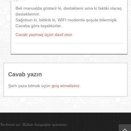
Bəli manualda göstərir ki, dəstəklənir ama ki faktiki olaraq
dəstəklənmir.
Sağolsun ki, bildirib ki, WIFI modemlə qoşula bilərmişik.
Cavaba görə təşəkkürlər.
Cavab yazmaq üçün daxil olun
Cavab yazın
Şərh yaza bilmək üçün
giriş etməlisiniz
.
Technet.az. Bütün hüquqlar qorunur.