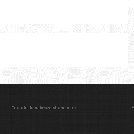
Youtube kanalımıza abunə olun
F