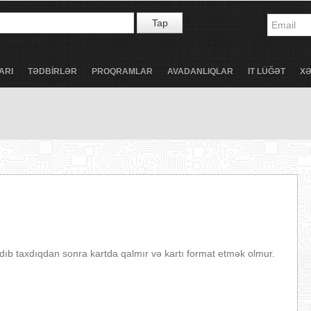
Tap
ARI
TƏDBİRLƏR
PROQRAMLAR
AVADANLIQLAR
IT LÜĞƏT
X
dıb taxdıqdan sonra kartda qalmır və kartı format etmək olmur.