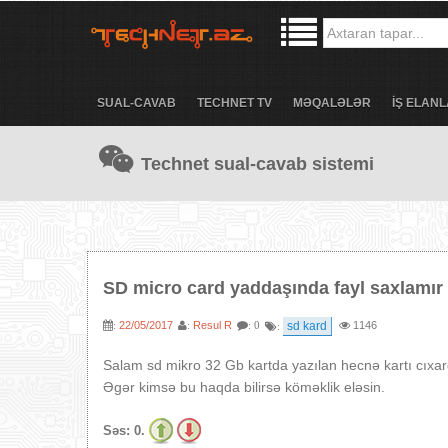
SUAL-CAVAB
TECHNET TV
MƏQALƏLƏR
İŞ ELANL
Technet sual-cavab sistemi
SD micro card yaddaşında fayl saxlamır
22/05/2017
Resul R
sd kard
1146
:
:
: 0
:
Salam sd mikro 32 Gb kartda yazılan hecnə kartı cıxar
Əgər kimsə bu haqda bilirsə köməklik eləsin.
Səs:
0.