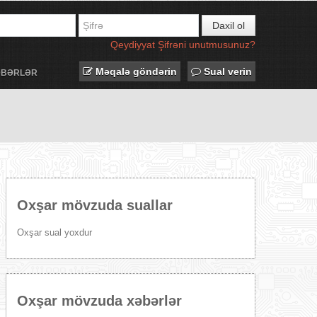
Daxil ol
Qeydiyyat
Şifrəni unutmusunuz?
Məqalə göndərin
Sual verin
ƏBƏRLƏR
Oxşar mövzuda suallar
Oxşar sual yoxdur
Oxşar mövzuda xəbərlər