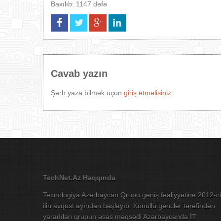
Baxılıb: 1147 dəfə
Cavab yazın
Şərh yaza bilmək üçün
giriş etməlisiniz
.
TechNet.Az Haqqında
Texnologiya Azərbaycan Qrupu geniş fəaliyyətinə 2012-ci
ilin avqust ayından başlayıb. Könüllü gənclər tərəfindən
yaradılan qrupun əsas məqsədi Azərbaycanda İT