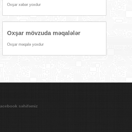
Oxşar xəbər yoxdur
Oxşar mövzuda məqalələr
Oxşar məqalə yoxdur
acebook səhifəmiz