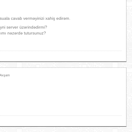
suala cavab verməyinizi xahiş edirəm.
eyni server üzərindədirmi?
nımı nəzərdə tutursunuz?
2 Axşam