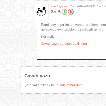
Araz Ayyubov
/ . Dərc edilib:A
01/04/2015 at 4:
Səs:
0.
Ramil bəy, əgər imkan varsa, problemin nədə
gələcəkdə eyni problemlə rastlaşıb axtaran
Hörmətlə.
Cavab yazmaq üçün daxil olun
Cavab yazın
Şərh yaza bilmək üçün
giriş etməlisiniz
.