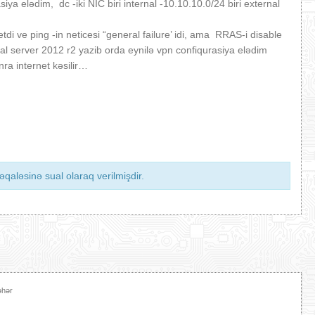
a elədim, dc -iki NİC biri internal -10.10.10.0/24 biri external
i ve ping -in neticesi “general failure’ idi, ama RRAS-i disable
ual server 2012 r2 yazib orda eynilə vpn confiqurasiya elədim
ra internet kəsilir…
qaləsinə sual olaraq verilmişdir.
əhər