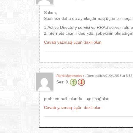
Salam,
Sualınızı daha da aynılaşdırmaq üçün bir neçə 
1.Active Directory servisi və RRAS server rulu 
2.İnternetə çıxmır dedikdə, şəbəkinin olmadığı
Cavab yazmaq üçün daxil olun
Ramil Məmmədov
/ . Dərc edilib:A
01/04/2015 at 3:5
Səs:
0.
problem həll olundu , çox sağolun
Cavab yazmaq üçün daxil olun