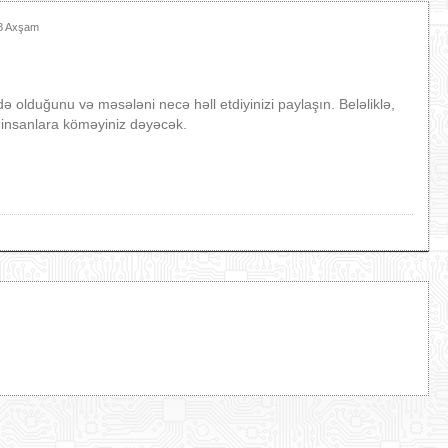
48 Axşam
 olduğunu və məsələni necə həll etdiyinizi paylaşın. Beləliklə,
 insanlara köməyiniz dəyəcək.