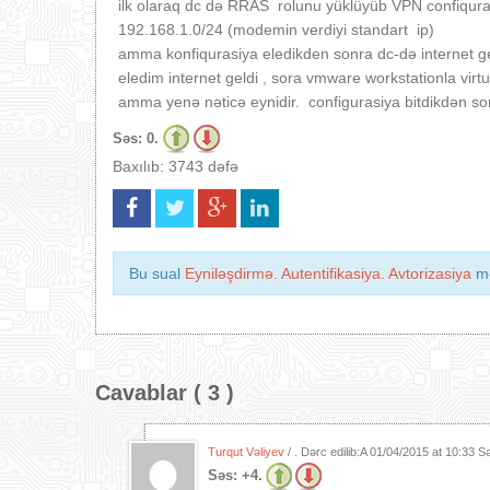
ilk olaraq dc də RRAS rolunu yüklüyüb VPN confiqurasiy
192.168.1.0/24 (modemin verdiyi standart ip)
amma konfiqurasiya eledikden sonra dc-də internet getd
eledim internet geldi , sora vmware workstationla virt
amma yenə nəticə eynidir. configurasiya bitdikdən son
Səs:
0.
Baxılıb: 3743 dəfə
Bu sual
Eyniləşdirmə. Autentifikasiya. Avtorizasiya
mə
Cavablar ( 3 )
Turqut Vəliyev
/ . Dərc edilib:A
01/04/2015 at 10:33 S
Səs:
+4.