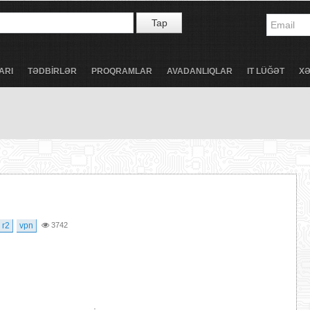
Tap
ARI
TƏDBİRLƏR
PROQRAMLAR
AVADANLIQLAR
IT LÜĞƏT
X
 r2
vpn
3742