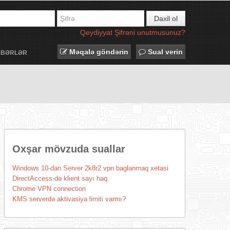
Daxil ol
Qeydiyyat
Şifrəni unutmusunuz?
Məqalə göndərin
Sual verin
ƏBƏRLƏR
Oxşar mövzuda suallar
Windows 10-dan Server 2k8r2 vpn baglanmaq xetasi
DirectAccess-də klient sayı haq.
Chrome VPN connection
KMS serverdə aktivasiya limiti varmı?