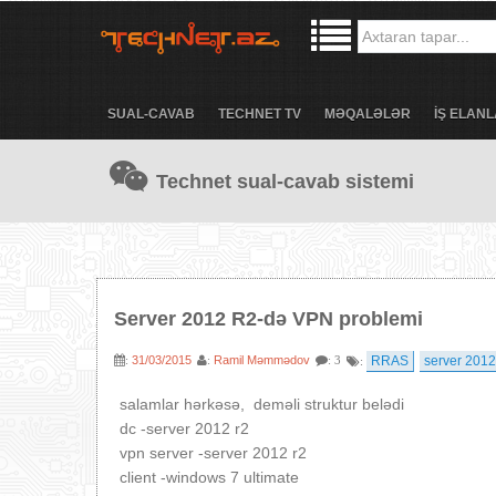
SUAL-CAVAB
TECHNET TV
MƏQALƏLƏR
İŞ ELANL
Technet sual-cavab sistemi
Server 2012 R2-də VPN problemi
31/03/2015
Ramil Məmmədov
RRAS
server 2012
:
:
: 3
:
salamlar hərkəsə, deməli struktur belədi
dc -server 2012 r2
vpn server -server 2012 r2
client -windows 7 ultimate