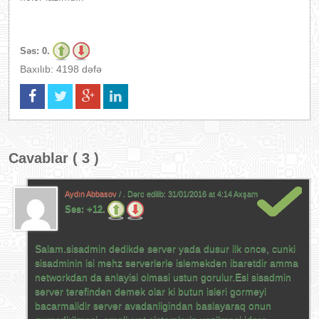
Səs:
0.
Baxılıb: 4198 dəfə
Cavablar ( 3 )
Aydın Abbasov
/ . Dərc edilib:
31/01/2016 at 4:14 Axşam
Səs:
+12.
Salam.sisadmin dedikde server yada dusur ilk once, cunki
sisadminin isi mehz serverlerle islemekden ibaretdir amma
networkdan da anlayisi olmasi ustun gorulur.Esl sisadmin
server terefinden demek olar ki butun isleri gormeyi
bacarmalidir server avadanligindan baslayaraq onun