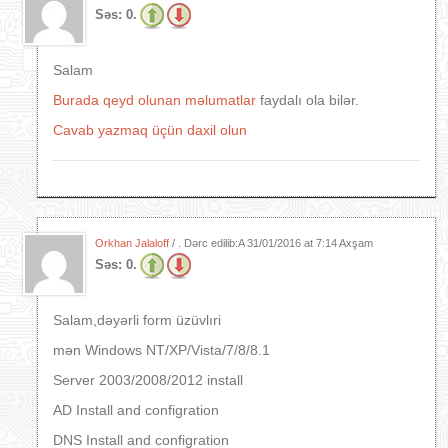
Səs:
0.
Salam
Burada qeyd olunan məlumatlar
faydalı ola bilər.
Cavab yazmaq üçün daxil olun
Orkhan Jalaloff
/ . Dərc edilib:A
31/01/2016 at 7:14 Axşam
Səs:
0.
Salam,dəyərli form üzüvlıri
mən Windows NT/XP/Vista/7/8/8.1
Server 2003/2008/2012 install
AD Install and configration
DNS Install and configration