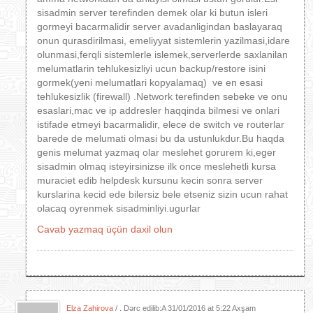
sisadmin server terefinden demek olar ki butun isleri
gormeyi bacarmalidir server avadanligindan baslayaraq
onun qurasdirilmasi, emeliyyat sistemlerin yazilmasi,idare
olunmasi,ferqli sistemlerle islemek,serverlerde saxlanilan
melumatlarin tehlukesizliyi ucun backup/restore isini
gormek(yeni melumatlari kopyalamaq) ve en esasi
tehlukesizlik (firewall) .Network terefinden sebeke ve onu
esaslari,mac ve ip addresler haqqinda bilmesi ve onlari
istifade etmeyi bacarmalidir, elece de switch ve routerlar
barede de melumati olmasi bu da ustunlukdur.Bu haqda
genis melumat yazmaq olar meslehet gorurem ki,eger
sisadmin olmaq isteyirsinizse ilk once meslehetli kursa
muraciet edib helpdesk kursunu kecin sonra server
kurslarina kecid ede bilersiz bele etseniz sizin ucun rahat
olacaq oyrenmek sisadminliyi.ugurlar
Cavab yazmaq üçün daxil olun
Elza Zahirova
/ . Dərc edilib:A
31/01/2016 at 5:22 Axşam