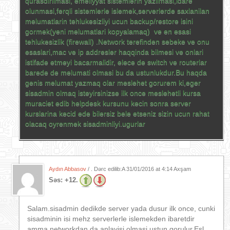
qurasdirilmasi, emeliyyat sistemlerin yazilmasi,idare
olunmasi,ferqli sistemlerle islemek,serverlerde saxlanilan
melumatlarin tehlukesizliyi ucun backup/restore isini
gormek(yeni melumatlari kopyalamaq) ve en esasi
tehlukesizlik (firewall) .Network terefinden sebeke ve onu
esaslari,mac ve ip addresler haqqinda bilmesi ve onlari
istifade etmeyi bacarmalidir, elece de switch ve routerlar
barede de melumati olmasi bu da ustunlukdur.Bu haqda
genis melumat yazmaq olar meslehet gorurem ki,eger
sisadmin olmaq isteyirsinizse ilk once meslehetli kursa
muraciet edib helpdesk kursunu kecin sonra server
kurslarina kecid ede bilersiz bele etseniz sizin ucun rahat
olacaq oyrenmek sisadminliyi.ugurlar
Aydın Abbasov
/ . Dərc edilib:A
31/01/2016 at 4:14 Axşam
Səs:
+12.
Salam.sisadmin dedikde server yada dusur ilk once, cunki
sisadminin isi mehz serverlerle islemekden ibaretdir
amma networkdan da anlayisi olmasi ustun gorulur.Esl