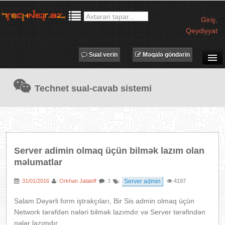
Giriş
,
Qeydiyyat
Sual verin
Məqalə göndərin
SUAL-CAVAB
Technet sual-cavab sistemi
TECHNET TV
MƏQALƏLƏR
İŞ ELANLARI
TƏDBİRLƏR
Server adimin olmaq üçün bilmək lazım olan
PROQRAMLAR
məlumatlar
AVADANLIQLAR
31/01/2016
Orkhan Jalaloff
Server admin
4197
:
:
: 3
:
IT LÜĞƏT
Salam Dəyərli form iştrakçıları, Bir Sis admin olmaq üçün
XƏBƏRLƏR
Network tərəfdən nələri bilmək lazımdır və Server tərəfindən
nələr lazımdır.